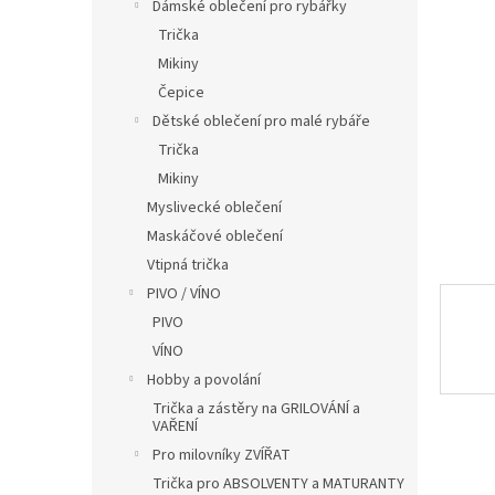
í
Dámské oblečení pro rybářky
p
Trička
a
Mikiny
n
Čepice
e
Dětské oblečení pro malé rybáře
l
Trička
Mikiny
Myslivecké oblečení
Maskáčové oblečení
Vtipná trička
PIVO / VÍNO
PIVO
VÍNO
Hobby a povolání
Trička a zástěry na GRILOVÁNÍ a
VAŘENÍ
Pro milovníky ZVÍŘAT
Trička pro ABSOLVENTY a MATURANTY