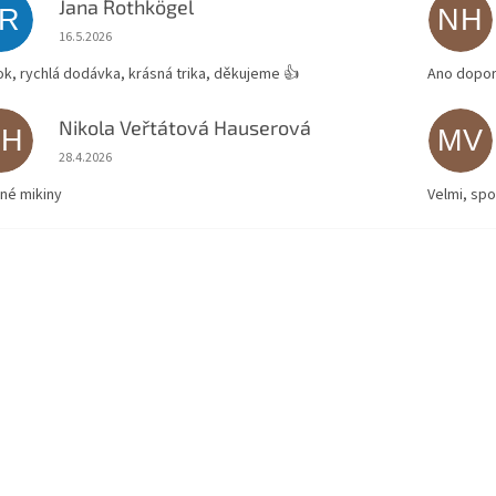
Jana Rothkögel
JR
NH
Hodnocení obchodu je 5 z 5 hvězdiček.
16.5.2026
ok, rychlá dodávka, krásná trika, děkujeme 👍
Ano dopor
Nikola Veřtátová Hauserová
NH
MV
Hodnocení obchodu je 5 z 5 hvězdiček.
28.4.2026
né mikiny
Velmi, spo