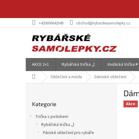
Přejít
na
obsah
+420606642049
obchod@rybarskesamolepky.cz
AKCE 2+1
Rybářská trička ل
Vodácká trička☀
Domů
Oblečení a móda
Dámské oblečení
P
Dáms
o
Přeskočit
s
Kategorie
kategorie
Akce
t
r
Trička s potiskem
a
Rybářská trička ل
n
Pánské oblečení pro rybáře
n