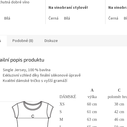
hutná dobré víno
Na vinobraní stylově!
Na vinobra
ál: Single Jersey, 100 %
a
Bílá
Materiál: Single Jersey, 100 %
Černá
Bílá
Materiál: S
Černá
Bí
bavlna
bavlna
ž bavlny: 150g/m2
Gramáž bavlny: 150g/m2
Gramáž ba
s
Podobné (8)
Diskuze
ailní popis produktu
Single Jersey, 100 % bavlna
Exkluzivní vzhled díky finální silikonové úpravě
Kvalitní dámské tričko s vyšší gramáží
A
C
DÁMSKÉ
výška
poloměr hr
XS
60 cm
38 cm
S
61 cm
42 cm
M
63 cm
46 cm