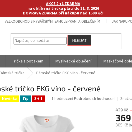
AKCE 2 +1 ZDARMA
na oblíbená trička platí do 31. 8. 2026
DOPRAVA ZDARMA při nákupu nad 1500 Kč!
VELKOOBCHOD S RYBÁŘSKÝMI SAMOLEPKAMI A OBLEČENÍM
JAK NAKUPO
HLEDAT
Trička s potiskem
Myslivecké oblečení
Maskáčové oble
Dámská trička
Dámské tričko EKG víno - červené
ké tričko EKG víno - červené
Průměrné
1 hodnocení
Podrobnosti hodnocení
Značk
Novinka
Tip
2 + 1
hodnocení
produktu
429 Kč
je
369
5,0
305 Kč b
z
5