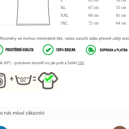
L
65 cm
50 cm
XL
67 cm
55 cm
XXL
68 cm
61 cm
3XL
72 cm
64 cm
Rozměry se mohou minimálně lišit, nelze zaručit stále přesně ušitý texti
í:
30°C - potiskem dovnitř viz jak prát a žehlit
ZDE