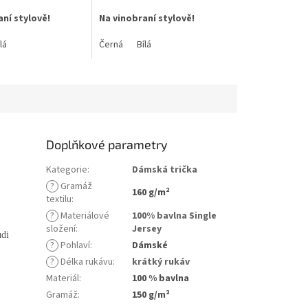
ní stylově!
Na vinobraní stylově!
ingle Jersey, 100 %
lá
Materiál: Single Jersey, 100 %
Černá
Bílá
bavlna
vlny: 160g/m2
Gramáž bavlny: 160g/m2
Doplňkové parametry
Kategorie
:
Dámská trička
?
Gramáž
160 g/m²
textilu
:
?
Materiálové
100% bavlna Single
složení
:
Jersey
udi
?
Pohlaví
:
Dámské
?
Délka rukávu
:
krátký rukáv
Materiál
:
100 % bavlna
Gramáž
:
150 g/m²