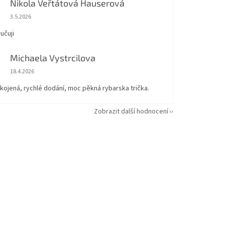
Nikola Veřtátová Hauserová
Hodnocení obchodu je 5 z 5 hvězdiček.
3.5.2026
učuji
Michaela Vystrcilova
Hodnocení obchodu je 5 z 5 hvězdiček.
18.4.2026
kojená, rychlé dodání, moc pěkná rybarska trička.
Zobrazit další hodnocení