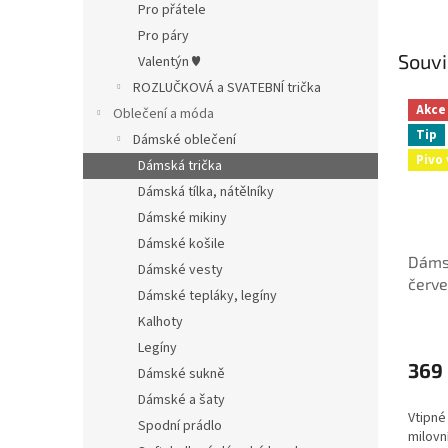
Pro přátele
Pro páry
Souvi
Valentýn ♥
ROZLUČKOVÁ a SVATEBNÍ trička
Akce
Oblečení a móda
Tip
Dámské oblečení
Pivo 
Dámská trička
Dámská tílka, nátělníky
Dámské mikiny
Dámské košile
Dámsk
Dámské vesty
červe
Dámské tepláky, legíny
Kalhoty
Legíny
369
Dámské sukně
Dámské a šaty
Vtipné
Spodní prádlo
milovn