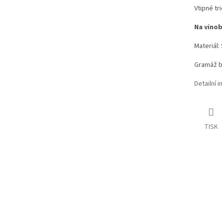
Vtipné tr
Na vinob
Materiál:
Gramáž b
Detailní 
TISK