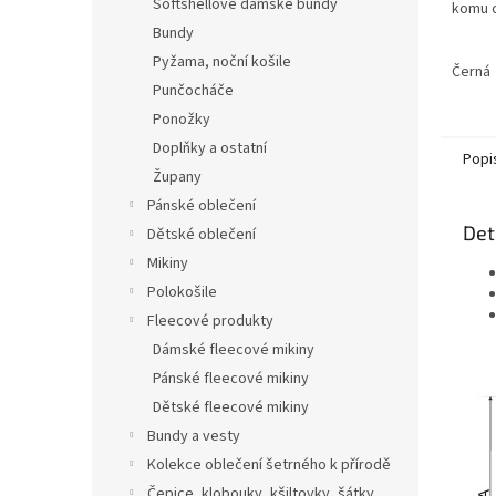
Softshellové dámské bundy
komu c
Bundy
Materi
Pyžama, noční košile
bavln
Černá
Punčocháče
Gramá
Ponožky
Doplňky a ostatní
Popi
Župany
Pánské oblečení
Det
Dětské oblečení
Mikiny
Polokošile
Fleecové produkty
Dámské fleecové mikiny
Pánské fleecové mikiny
Dětské fleecové mikiny
Bundy a vesty
Kolekce oblečení šetrného k přírodě
Čepice, klobouky, kšiltovky, šátky