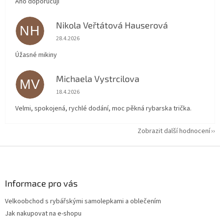
Ano doporučuji
Nikola Veřtátová Hauserová
NH
Hodnocení obchodu je 5 z 5 hvězdiček.
28.4.2026
Úžasné mikiny
Michaela Vystrcilova
MV
Hodnocení obchodu je 5 z 5 hvězdiček.
18.4.2026
Velmi, spokojená, rychlé dodání, moc pěkná rybarska trička.
Zobrazit další hodnocení
Z
á
p
a
Informace pro vás
t
Velkoobchod s rybářskými samolepkami a oblečením
í
Jak nakupovat na e-shopu