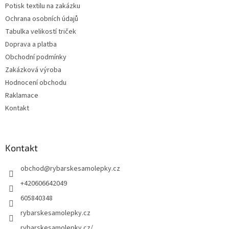
Potisk textilu na zakázku
Ochrana osobních údajů
Tabulka velikostí triček
Doprava a platba
Obchodní podmínky
Zakázková výroba
Hodnocení obchodu
Raklamace
Kontakt
Kontakt
obchod
@
rybarskesamolepky.cz
+420606642049
605840348
rybarskesamolepky.cz
rybarskesamolepky.cz/