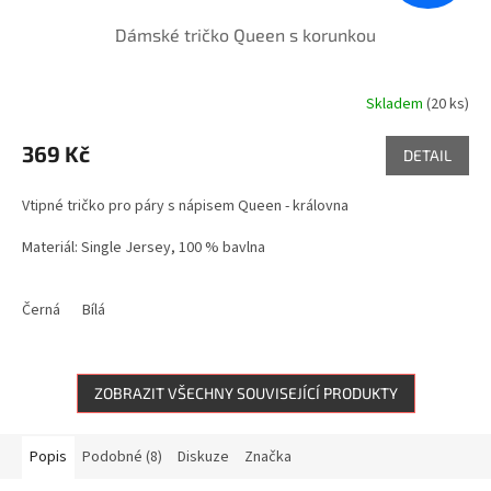
Dámské tričko Queen s korunkou
Skladem
(20 ks)
369 Kč
DETAIL
Vtipné tričko pro páry s nápisem Queen - královna
Materiál: Single Jersey, 100 % bavlna
Gramáž bavlny: 150g/m2
Černá
Bílá
ZOBRAZIT VŠECHNY SOUVISEJÍCÍ PRODUKTY
Popis
Podobné (8)
Diskuze
Značka