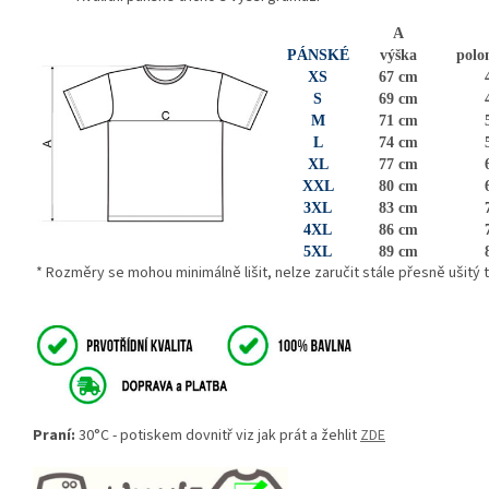
A
PÁNSKÉ
výška
polo
XS
67 cm
S
69 cm
M
71 cm
L
74 cm
XL
77 cm
XXL
80 cm
3XL
83 cm
4XL
86 cm
5XL
89 cm
* Rozměry se mohou minimálně lišit, nelze zaručit stále přesně ušitý te
Praní:
30°C - potiskem dovnitř viz jak prát a žehlit
ZDE