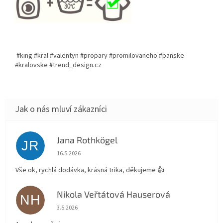
#king #kral #valentyn #propary #promilovaneho #panske
#kralovske #trend_design.cz
Jana Rothkögel
JR
Hodnocení obchodu je 5 z 5 hvězdiček.
16.5.2026
Vše ok, rychlá dodávka, krásná trika, děkujeme 👍
Nikola Veřtátová Hauserová
NH
Hodnocení obchodu je 5 z 5 hvězdiček.
3.5.2026