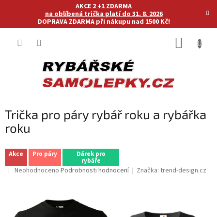
Přejít
AKCE 2 +1 ZDARMA
na
na oblíbená trička platí do 31. 8. 2026
DOPRAVA ZDARMA při nákupu nad 1500 Kč!
obsah
NÁKUP
KOŠÍK
Trička pro páry rybář roku a rybářka
roku
Akce
Pro páry
Dárek pro
rybáře
Průměrné
Neohodnoceno
Podrobnosti hodnocení
Značka:
trend-design.cz
hodnocení
produktu
je
0,0
z