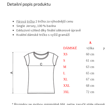
Detailní popis produktu
Párová
trička
2 trička za výhodnější cenu
Single Jersey, 100 % bavlna
Exkluzivní vzhled díky finální silikonové úpravě
Kvalitní dámské tričko s vyšší gramáží
A
DÁMSKÉ
výška
p
XS
60 cm
S
61 cm
M
63 cm
L
65 cm
XL
67 cm
XXL
68 cm
3XL
72 cm
* Rozměry se mohou minimálně lišit, nelze zaručit stále přesně u