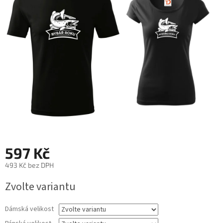
5
hvězdiček.
597 Kč
493 Kč bez DPH
Měrná
Zvolte variantu
cena:
Dámská velikost