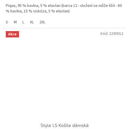
Pique, 95 % bavlna, 5 % elastan (barva 12 - složení se může lišit - 80
% bavlna, 15 % viskóza, 5 % elastan)
S
M
L
XL
2XL
Kód:
2290012
Akce
Style LS Košile dámská