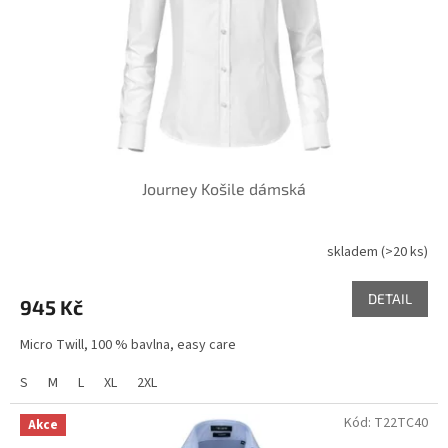
o
d
u
k
t
ů
Journey Košile dámská
skladem
(>20 ks)
DETAIL
945 Kč
Micro Twill, 100 % bavlna, easy care
S
M
L
XL
2XL
Kód:
T22TC40
Akce