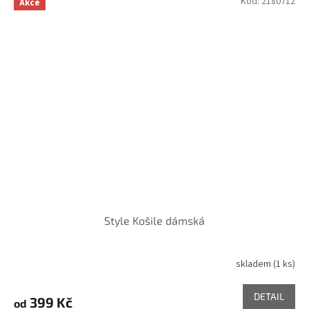
Kód:
2180712
Akce
Style Košile dámská
skladem
(1 ks)
DETAIL
399 Kč
od