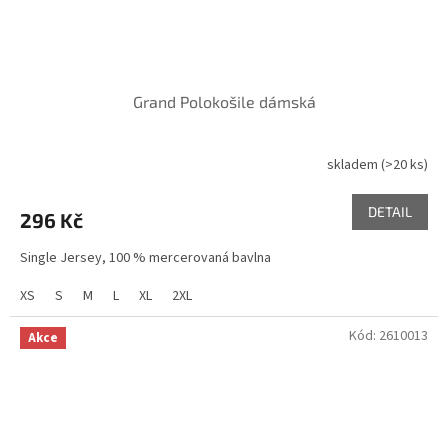
Grand Polokošile dámská
skladem
(>20 ks)
DETAIL
296 Kč
Single Jersey, 100 % mercerovaná bavlna
XS
S
M
L
XL
2XL
Kód:
2610013
Akce