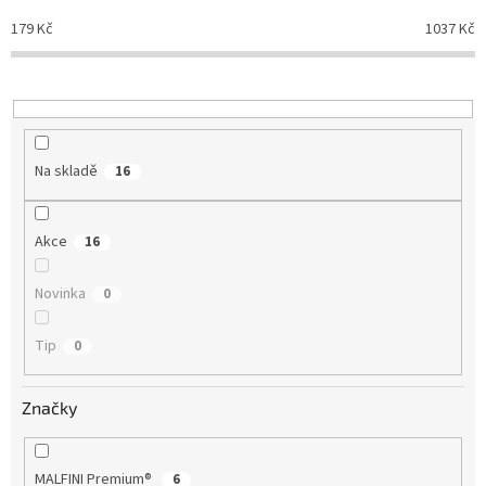
o
d
179
Kč
1037
Kč
u
k
t
ů
Na skladě
16
Akce
16
Novinka
0
Tip
0
Značky
MALFINI Premium®
6