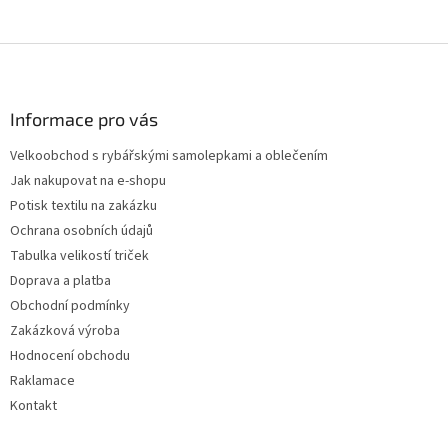
a
c
Z
í
p
á
r
p
v
a
Informace pro vás
k
t
y
Velkoobchod s rybářskými samolepkami a oblečením
í
v
Jak nakupovat na e-shopu
ý
p
Potisk textilu na zakázku
i
Ochrana osobních údajů
s
Tabulka velikostí triček
u
Doprava a platba
Obchodní podmínky
Zakázková výroba
Hodnocení obchodu
Raklamace
Kontakt