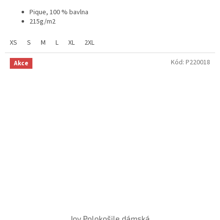
Pique, 100 % bavlna
215g/m2
Pánská
/
D
ámská
XS
S
M
L
XL
2XL
Kód:
P220018
Akce
Joy Polokošile dámská