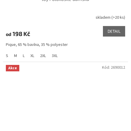
skladem
(>20 ks)
DETAIL
198 Kč
od
Pique, 65 % bavlna, 35 % polyester
S
M
L
XL
2XL
3XL
Kód:
2690012
Akce