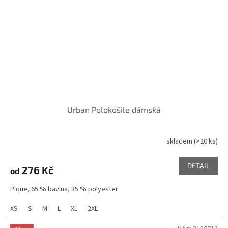
Urban Polokošile dámská
skladem
(>20 ks)
DETAIL
276 Kč
od
Pique, 65 % bavlna, 35 % polyester
XS
S
M
L
XL
2XL