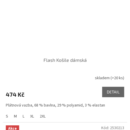
Flash Košile dámská
skladem
(>20 ks)
DETAIL
474 Kč
Plátnová vazba, 68 % bavlna, 29 % polyamid, 3 % elastan
S
M
L
XL
2XL
Kód:
2530213
Akce