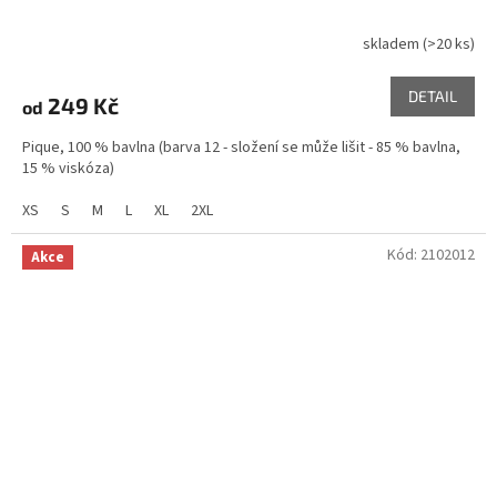
skladem
(>20 ks)
DETAIL
249 Kč
od
Pique, 100 % bavlna (barva 12 - složení se může lišit - 85 % bavlna,
15 % viskóza)
XS
S
M
L
XL
2XL
Kód:
2102012
Akce