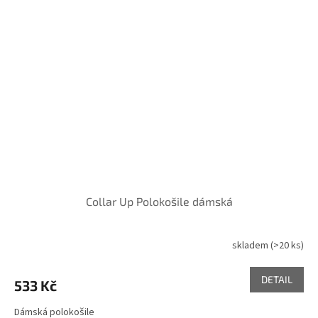
Collar Up Polokošile dámská
skladem
(>20 ks)
DETAIL
533 Kč
Dámská polokošile