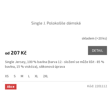
Single J. Polokošile dámská
skladem
(>20 ks)
DETAIL
207 Kč
od
Single Jersey, 100 % bavlna (barva 12 - složení se může lišit - 85 %
bavlna, 15 % viskóza), silikonová úprava
XS
S
M
L
XL
2XL
Kód:
2201112
Akce