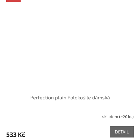
Perfection plain Polokošile dámská
skladem
(>20 ks)
DETAIL
533 Kč