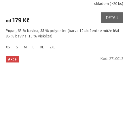
skladem
(>20 ks)
DETAIL
179 Kč
od
Pique, 65 % bavlna, 35 % polyester (barva 12 složení se může lišit -
85 % bavlna, 15 % viskóza)
XS
S
M
L
XL
2XL
Kód:
2710012
Akce