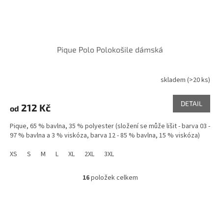
Pique Polo Polokošile dámská
skladem
(>20 ks)
DETAIL
212 Kč
od
Pique, 65 % bavlna, 35 % polyester (složení se může lišit - barva 03 -
97 % bavlna a 3 % viskóza, barva 12 - 85 % bavlna, 15 % viskóza)
XS
S
M
L
XL
2XL
3XL
16
položek celkem
O
v
l
á
d