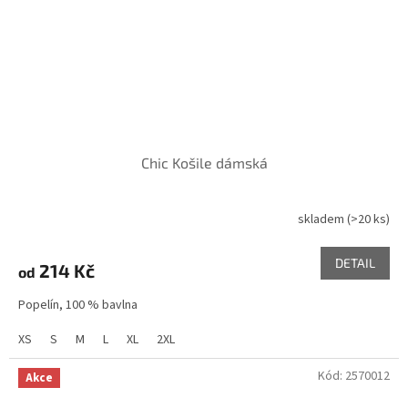
Chic Košile dámská
skladem
(>20 ks)
DETAIL
214 Kč
od
Popelín, 100 % bavlna
XS
S
M
L
XL
2XL
Kód:
2570012
Akce