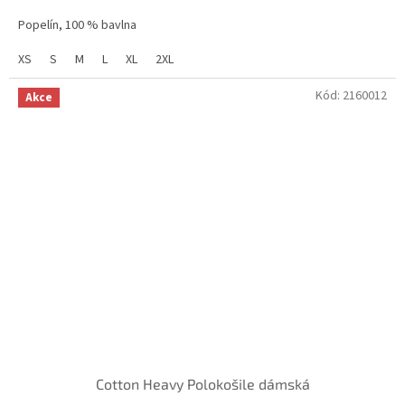
Popelín, 100 % bavlna
XS
S
M
L
XL
2XL
Kód:
2160012
Akce
Cotton Heavy Polokošile dámská