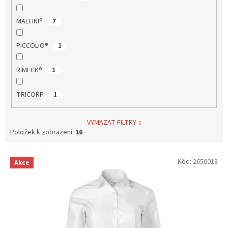
MALFINI®
7
PICCOLIO®
1
RIMECK®
1
TRICORP
1
VYMAZAT FILTRY
Položek k zobrazení:
16
V
Kód:
2650013
Akce
ý
p
i
s
p
r