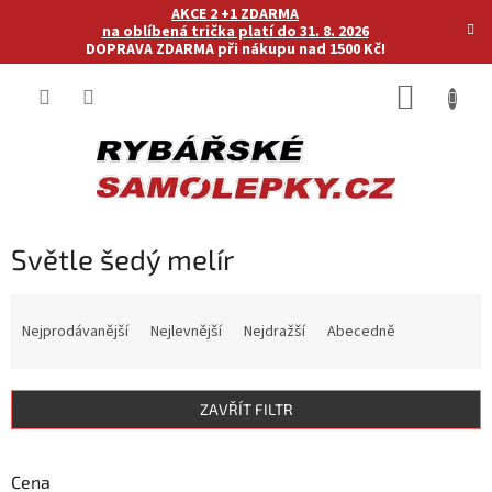
Přejít
AKCE 2 +1 ZDARMA
na
na oblíbená trička platí do 31. 8. 2026
DOPRAVA ZDARMA při nákupu nad 1500 Kč!
obsah
NÁKUP
KOŠÍK
Světle šedý melír
Ř
a
Nejprodávanější
Nejlevnější
Nejdražší
Abecedně
z
e
n
ZAVŘÍT FILTR
í
p
r
Cena