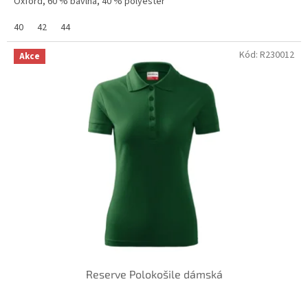
Oxford, 60 % bavlna, 40 % polyester
40
42
44
Kód:
R230012
Akce
Reserve Polokošile dámská