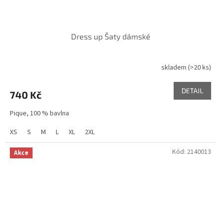
Dress up Šaty dámské
skladem
(>20 ks)
DETAIL
740 Kč
Pique, 100 % bavlna
XS
S
M
L
XL
2XL
Kód:
2140013
Akce