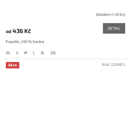
skladem
(>20 ks)
DETAIL
436 Kč
od
Popelín, 100 % bavlna
XS
S
M
L
XL
2XL
Kód:
2230412
Akce