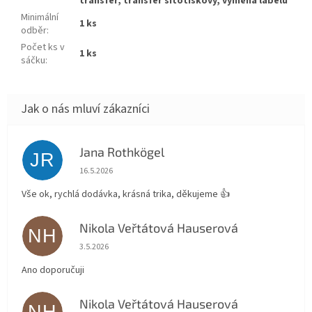
transfer, transfer sítotiskový, výměna labelu
Minimální
1 ks
odběr
:
Počet ks v
1 ks
sáčku
:
Jana Rothkögel
JR
Hodnocení obchodu je 5 z 5 hvězdiček.
16.5.2026
Vše ok, rychlá dodávka, krásná trika, děkujeme 👍
Nikola Veřtátová Hauserová
NH
Hodnocení obchodu je 5 z 5 hvězdiček.
3.5.2026
Ano doporučuji
Nikola Veřtátová Hauserová
NH