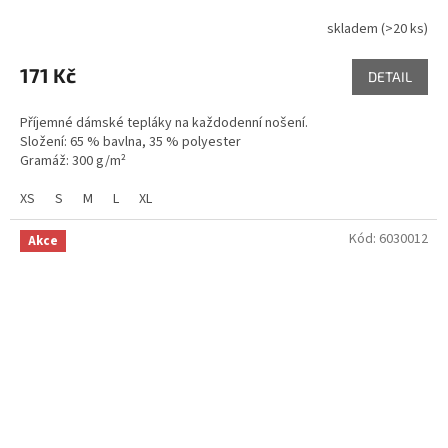
skladem
(>20 ks)
Průměrné
hodnocení
produktu
171 Kč
DETAIL
je
5,0
Příjemné dámské tepláky na každodenní nošení.
z
Složení: 65 % bavlna, 35 % polyester
5
Gramáž: 300 g/m²
hvězdiček.
XS
S
M
L
XL
Kód:
6030012
Akce