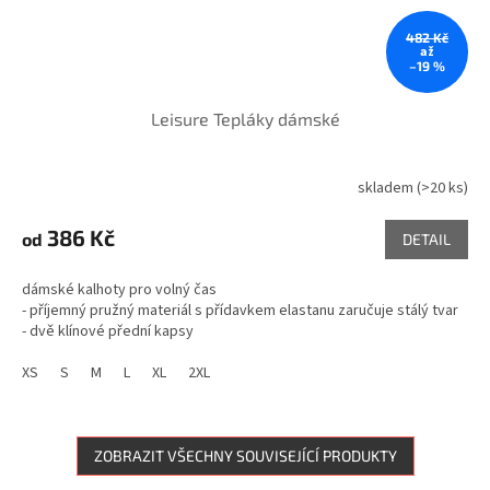
482 Kč
až
–19 %
Leisure Tepláky dámské
skladem
(>20 ks)
Průměrné
hodnocení
produktu
386 Kč
od
DETAIL
je
5,0
dámské kalhoty pro volný čas
z
- příjemný pružný materiál s přídavkem elastanu zaručuje stálý tvar
5
- dvě klínové přední kapsy
hvězdiček.
XS
S
M
L
XL
2XL
ZOBRAZIT VŠECHNY SOUVISEJÍCÍ PRODUKTY