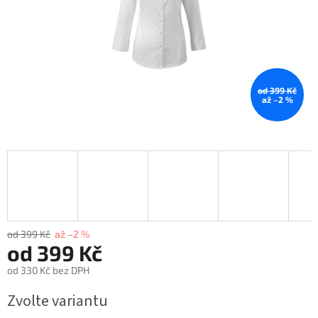
od 399 Kč
až –2 %
od 399 Kč
až –2 %
od
399 Kč
od
330 Kč
bez DPH
Měrná
Zvolte variantu
cena: