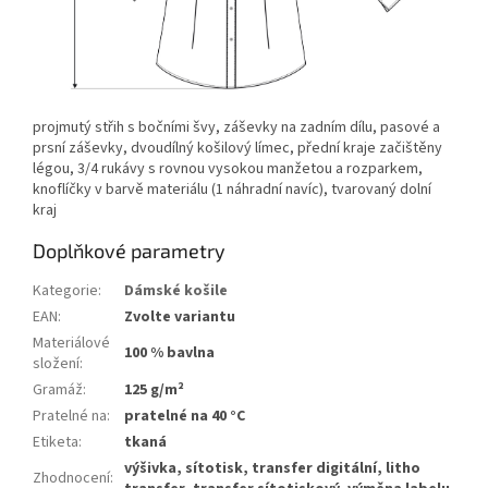
projmutý střih s bočními švy, záševky na zadním dílu, pasové a
prsní záševky, dvoudílný košilový límec, přední kraje začištěny
légou, 3/4 rukávy s rovnou vysokou manžetou a rozparkem,
knoflíčky v barvě materiálu (1 náhradní navíc), tvarovaný dolní
kraj
Doplňkové parametry
Kategorie
:
Dámské košile
EAN
:
Zvolte variantu
Materiálové
100 % bavlna
složení
:
Gramáž
:
125 g/m²
Pratelné na
:
pratelné na 40 °C
Etiketa
:
tkaná
výšivka, sítotisk, transfer digitální, litho
Zhodnocení
: