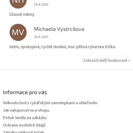
Hodnocení obchodu je 5 z 5 hvězdiček.
28.4.2026
Úžasné mikiny
Michaela Vystrcilova
MV
Hodnocení obchodu je 5 z 5 hvězdiček.
18.4.2026
Velmi, spokojená, rychlé dodání, moc pěkná rybarska trička.
Zobrazit další hodnocení
Z
á
p
a
Informace pro vás
t
Velkoobchod s rybářskými samolepkami a oblečením
í
Jak nakupovat na e-shopu
Potisk textilu na zakázku
Ochrana osobních údajů
Tabulka velikostí triček