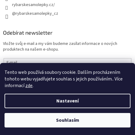
rybarskesamolepky.cz/
@rybarskesamolepky_cz
Odebírat newsletter
Vložte svůj e-mail a my vám budeme zasílat informace o nových
produktech na našem e-shopu.
E-mail
Tento web používá soubory cookie. Dalším procházením
Vložením e-mailu souhlasíte s
podmínkami ochrany osobních údajů
tohoto webu vyjadřujete souhlas s jejich používáním.. Více
informací
zde
.
PŘIHLÁSIT SE
Nastavení
Instagram
Souhlasím