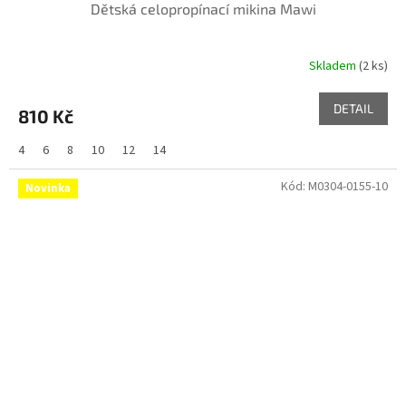
Dětská celopropínací mikina Mawi
Skladem
(2 ks)
DETAIL
810 Kč
4
6
8
10
12
14
Kód:
M0304-0155-10
Novinka