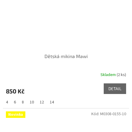
Dětská mikina Mawi
Skladem
(2 ks)
DETAIL
850 Kč
4
6
8
10
12
14
Kód:
M0308-0155-10
Novinka