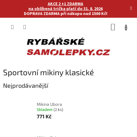
Přejít
AKCE 2 +1 ZDARMA
na
na oblíbená trička platí do 31. 8. 2026
DOPRAVA ZDARMA při nákupu nad 1500 Kč!
obsah
NÁKUP
KOŠÍK
Sportovní mikiny klasické
Nejprodávanější
Mikina Ubora
Skladem
(2 ks)
771 Kč