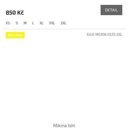
DETAIL
850 Kč
XS
S
M
L
XL
XXL
3XL
Kód:
M0308-0155-3XL
Novinka
Mikina Ishi