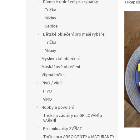
í
Dámské oblečení pro rybářky
zakapal
p
Trička
a
Mikiny
n
Čepice
e
Dětské oblečení pro malé rybáře
l
Trička
Mikiny
Myslivecké oblečení
Maskáčové oblečení
Vtipná trička
PIVO / VÍNO
PIVO
VÍNO
Hobby a povolání
Trička a zástěry na GRILOVÁNÍ a
VAŘENÍ
Pro milovníky ZVÍŘAT
Trička pro ABSOLVENTY a MATURANTY