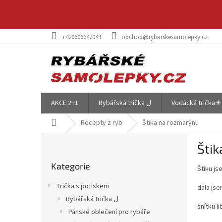
Přejít
na
obsah
+420606642049
obchod@rybarskesamolepky.cz
AKCE 2+1
Rybářská trička ل
Vodácká trička☀
Domů
Recepty z ryb
Štika na rozmarýnu
P
Šti
o
Přeskočit
s
Kategorie
kategorie
Štiku j
t
r
Trička s potiskem
dala jse
a
Rybářská trička ل
n
snítku l
Pánské oblečení pro rybáře
n