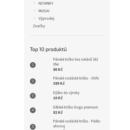
NOVINKY
MUSAI
Výprodej
Značky
Top 10 produktů
Pánské tričko bez rukávů S61
Xfer
80 Kč
Pánské vodácké tričko - Ohře
389 Kč
Dýško do výroby
10 Kč
Dětské tričko Dogo premium
82 Kč
Pánské vodácké tričko - Pádlo
ahoooj