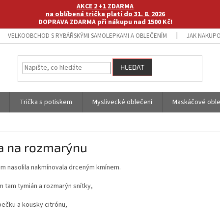
AKCE 2 +1 ZDARMA
na oblíbená trička platí do 31. 8. 2026
DOPRAVA ZDARMA při nákupu nad 1500 Kč!
VELKOOBCHOD S RYBÁŘSKÝMI SAMOLEPKAMI A OBLEČENÍM
JAK NAKUPO
HLEDAT
Trička s potiskem
Myslivecké oblečení
Maskáčové oble
ka na rozmarýnu
sem nasolila nakmínovala drceným kmínem.
m tam tymián a rozmarýn snítky,
ibečku a kousky citrónu,