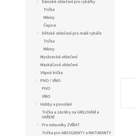
í
Dámské oblečení pro rybářky
p
Trička
a
Mikiny
n
Čepice
e
Dětské oblečení pro malé rybáře
l
Trička
Mikiny
Myslivecké oblečení
Maskáčové oblečení
Vtipná trička
PIVO / VÍNO
PIVO
VÍNO
Hobby a povolání
Trička a zástěry na GRILOVÁNÍ a
VAŘENÍ
Pro milovníky ZVÍŘAT
Trička pro ABSOLVENTY a MATURANTY