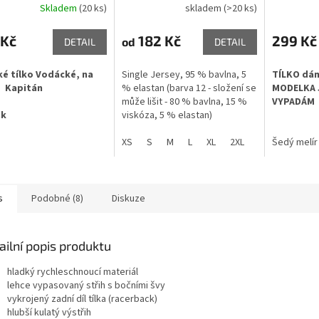
Skladem
(20 ks)
skladem
(>20 ks)
 Kč
182 Kč
299 Kč
od
DETAIL
DETAIL
é tílko Vodácké, na
Single Jersey, 95 % bavlna, 5
TÍLKO dá
- Kapitán
% elastan (barva 12 - složení se
MODELKA 
může lišit - 80 % bavlna, 15 %
VYPADÁM
ák
viskóza, 5 % elastan)
XS
S
M
L
XL
2XL
Šedý melír
s
Podobné (8)
Diskuze
ailní popis produktu
hladký rychleschnoucí materiál
lehce vypasovaný střih s bočními švy
vykrojený zadní díl tílka (racerback)
hlubší kulatý výstřih