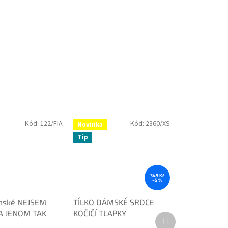
Kód:
122/FIA
Kód:
2360/XS
Novinka
Tip
349 Kč
–5 %
mské NEJSEM
TÍLKO DÁMSKÉ SRDCE
 JENOM TAK
KOČIČÍ TLAPKY
Další
M
produkt