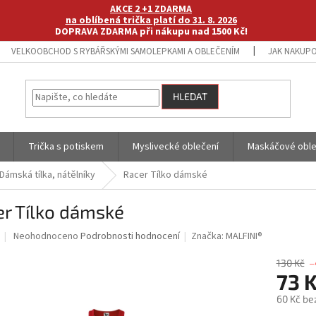
AKCE 2 +1 ZDARMA
na oblíbená trička platí do 31. 8. 2026
DOPRAVA ZDARMA při nákupu nad 1500 Kč!
VELKOOBCHOD S RYBÁŘSKÝMI SAMOLEPKAMI A OBLEČENÍM
JAK NAKUPO
HLEDAT
Trička s potiskem
Myslivecké oblečení
Maskáčové oble
Dámská tílka, nátělníky
Racer Tílko dámské
er Tílko dámské
Průměrné
Neohodnoceno
Podrobnosti hodnocení
Značka:
MALFINI®
hodnocení
produktu
130 Kč
–
je
73 
0,0
60 Kč be
z
5