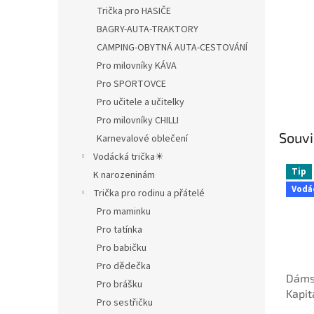
Trička pro HASIČE
BAGRY-AUTA-TRAKTORY
CAMPING-OBYTNÁ AUTA-CESTOVÁNÍ
Pro milovníky KÁVA
Pro SPORTOVCE
Pro učitele a učitelky
Pro milovníky CHILLI
Souvi
Karnevalové oblečení
Vodácká trička☀
Tip
K narozeninám
Vodá
Trička pro rodinu a přátelé
Pro maminku
Pro tatínka
Pro babičku
Pro dědečka
Dámsk
Pro brášku
Kapit
Pro sestřičku