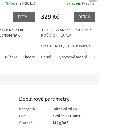
Skladem
(>20 ks)
Skladem
(>20 ks)
329 Kč
DETAIL
DETAIL
mské NEJSEM
TÍLKO DÁMSKÉ SE SRDCEEM Z
JENOM TAK
KOČIČÍCH TLAPEK
Single Jersey, 95 % bavlna, 5
% elastan
Růžová
Limetkově zelená
Černá
Tyrkysová modrá
Fialová
Černá
Azurově modrá
Bílá
Žlutá
Červ
180 g/m²
Doplňkové parametry
Kategorie
:
Dámská tílka
EAN
:
Zvolte variantu
Gramáž
:
130 g/m²