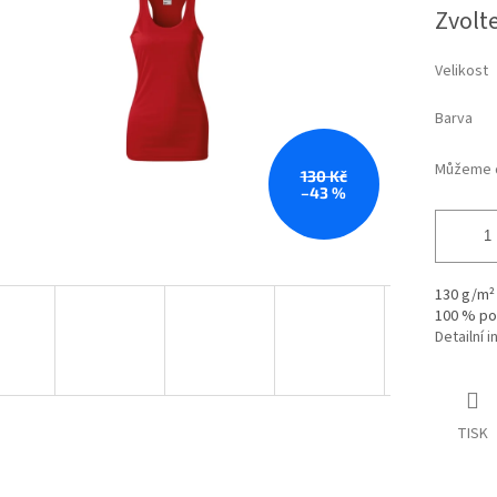
Měrná
Zvolt
hvězdiček.
cena:
Velikost
Barva
Můžeme d
130 Kč
–43 %
130 g/m²
100 % po
Detailní 
TISK