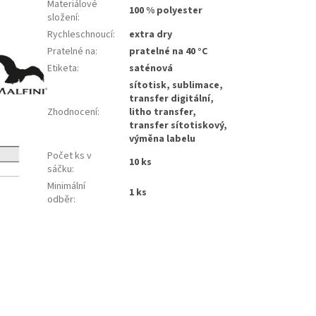
Materiálové
100 % polyester
složení
:
Rychleschnoucí
:
extra dry
Pratelné na
:
pratelné na 40 °C
Etiketa
:
saténová
sítotisk, sublimace,
transfer digitální,
Zhodnocení
:
litho transfer,
transfer sítotiskový,
výměna labelu
Počet ks v
10 ks
sáčku
:
Minimální
1 ks
odběr
: