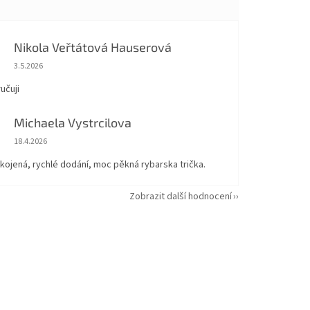
Nikola Veřtátová Hauserová
Hodnocení obchodu je 5 z 5 hvězdiček.
3.5.2026
učuji
Michaela Vystrcilova
Hodnocení obchodu je 5 z 5 hvězdiček.
18.4.2026
kojená, rychlé dodání, moc pěkná rybarska trička.
Zobrazit další hodnocení