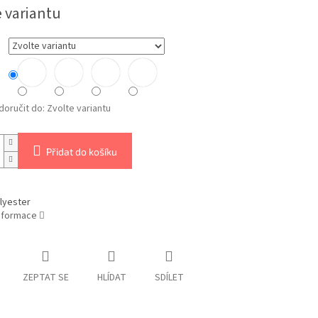
e variantu
oručit do:
Zvolte variantu
Přidat do košíku
lyester
informace
ZEPTAT SE
HLÍDAT
SDÍLET