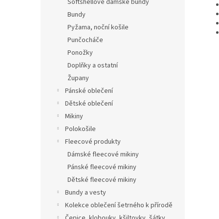
Softshellové dámské bundy
Bundy
Pyžama, noční košile
Punčocháče
Ponožky
Doplňky a ostatní
Župany
Pánské oblečení
Dětské oblečení
Mikiny
Polokošile
Fleecové produkty
Dámské fleecové mikiny
Pánské fleecové mikiny
Dětské fleecové mikiny
Bundy a vesty
Kolekce oblečení šetrného k přírodě
Čepice, klobouky, kšiltovky, šátky