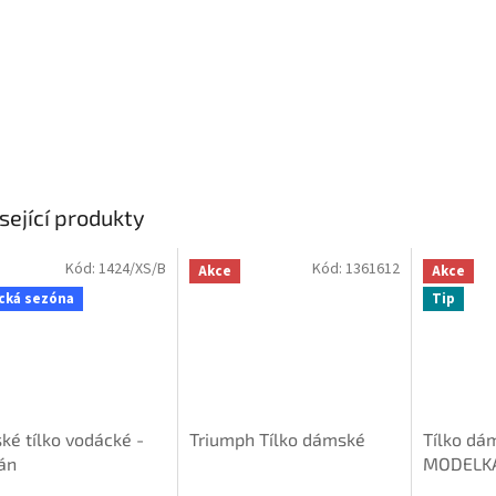
sející produkty
Kód:
1424/XS/B
Kód:
1361612
Akce
Akce
cká sezóna
Tip
é tílko vodácké -
Triumph Tílko dámské
Tílko dá
án
MODELKA
VYPADÁ