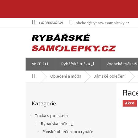
Přejít
na
obsah
+420606642049
obchod@rybarskesamolepky.cz
AKCE 2+1
Rybářská trička ل
Vodácká trička☀
Domů
Oblečení a móda
Dámské oblečení
P
Rac
o
Přeskočit
s
Kategorie
kategorie
Akce
t
r
Trička s potiskem
a
Rybářská trička ل
n
Pánské oblečení pro rybáře
n