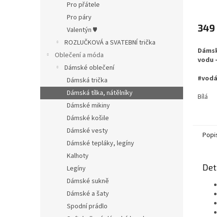
Pro přátele
Pro páry
349
Valentýn ♥
ROZLUČKOVÁ a SVATEBNÍ trička
Dámsk
Oblečení a móda
vodu 
Dámské oblečení
#vod
Dámská trička
Dámská tílka, nátělníky
Bílá
Dámské mikiny
Dámské košile
Dámské vesty
Popi
Dámské tepláky, legíny
Kalhoty
Det
Legíny
Dámské sukně
Dámské a šaty
Spodní prádlo