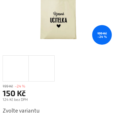
199 Kč
–24 %
199 Kč
–24 %
150 Kč
124 Kč bez DPH
Měrná
Zvolte variantu
cena: