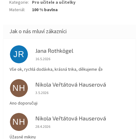
Kategorie
:
Pro učitele a učitelky
Materiál
:
100 % bavlna
Jana Rothkögel
JR
Hodnocení obchodu je 5 z 5 hvězdiček.
16.5.2026
Vše ok, rychlá dodávka, krásná trika, děkujeme 👍
Nikola Veřtátová Hauserová
NH
Hodnocení obchodu je 5 z 5 hvězdiček.
3.5.2026
Ano doporučuji
Nikola Veřtátová Hauserová
NH
Hodnocení obchodu je 5 z 5 hvězdiček.
28.4.2026
Úžasné mikiny