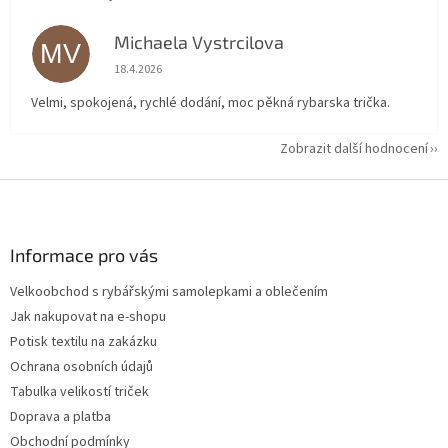
Michaela Vystrcilova
MV
Hodnocení obchodu je 5 z 5 hvězdiček.
18.4.2026
Velmi, spokojená, rychlé dodání, moc pěkná rybarska trička.
Zobrazit další hodnocení
Z
á
p
a
Informace pro vás
t
Velkoobchod s rybářskými samolepkami a oblečením
í
Jak nakupovat na e-shopu
Potisk textilu na zakázku
Ochrana osobních údajů
Tabulka velikostí triček
Doprava a platba
Obchodní podmínky