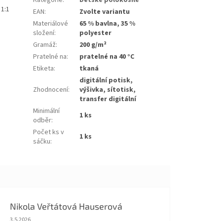
Kategorie
:
Dětské polokošile
 1:1
EAN
:
Zvolte variantu
Materiálové
65 % bavlna, 35 %
složení
:
polyester
Gramáž
:
200 g/m²
Pratelné na
:
pratelné na 40 °C
Etiketa
:
tkaná
digitální potisk,
Zhodnocení
:
výšivka, sítotisk,
transfer digitální
Minimální
1 ks
odběr
:
Počet ks v
1 ks
sáčku
:
Nikola Veřtátová Hauserová
Hodnocení obchodu je 5 z 5 hvězdiček.
3.5.2026