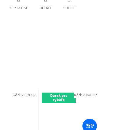
ZEPTAT SE
HLÍDAT
SDÍLET
Kód:
233/CER
Kód:
236/CER
Dárek pro
rybáře
789 Kč
–12 %