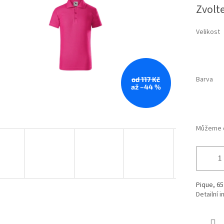
Měrná
Zvolt
hvězdiček.
cena:
Velikost
Barva
od 117 Kč
až –44 %
Můžeme d
Pique, 65
Detailní 