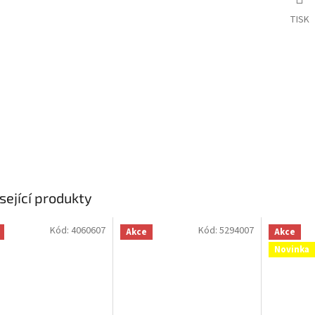
TISK
sející produkty
Kód:
4060607
Kód:
5294007
Akce
Akce
Novinka