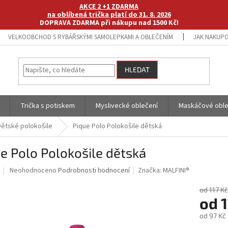
AKCE 2 +1 ZDARMA
na oblíbená trička platí do 31. 8. 2026
DOPRAVA ZDARMA při nákupu nad 1500 Kč!
VELKOOBCHOD S RYBÁŘSKÝMI SAMOLEPKAMI A OBLEČENÍM
JAK NAKUPO
HLEDAT
Trička s potiskem
Myslivecké oblečení
Maskáčové oble
Dětské polokošile
Pique Polo Polokošile dětská
e Polo Polokošile dětská
Průměrné
Neohodnoceno
Podrobnosti hodnocení
Značka:
MALFINI®
hodnocení
produktu
od 117 Kč
je
od
1
0,0
od
97 Kč
z
5