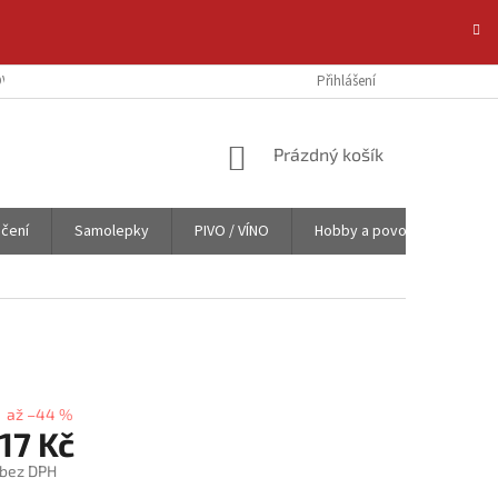
VAT NA E-SHOPU
POTISK TEXTILU NA ZAKÁZKU
Přihlášení
OCHRANA OSOBNÍC
NÁKUPNÍ
Prázdný košík
KOŠÍK
čení
Samolepky
PIVO / VÍNO
Hobby a povolání
Obl
až –44 %
17 Kč
bez DPH