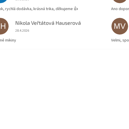
ok, rychlá dodávka, krásná trika, děkujeme 👍
Ano dopor
Nikola Veřtátová Hauserová
NH
MV
Hodnocení obchodu je 5 z 5 hvězdiček.
28.4.2026
né mikiny
Velmi, spo