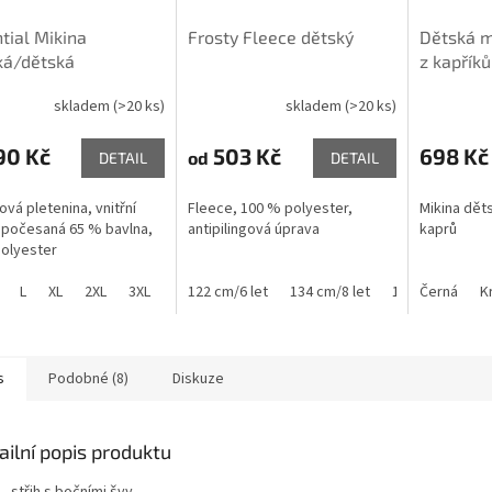
tial Mikina
Frosty Fleece dětský
Dětská m
ká/dětská
z kapříků
skladem
(>20 ks)
skladem
(>20 ks)
90 Kč
503 Kč
698 Kč
od
DETAIL
DETAIL
ová pletenina, vnitřní
Fleece, 100 % polyester,
Mikina dět
 počesaná 65 % bavlna,
antipilingová úprava
kaprů
olyester
L
XL
2XL
3XL
4XL
122 cm/6 let
146 cm/10 let
134 cm/8 let
158 cm/12 let
146 cm/10 let
Černá
K
s
Podobné (8)
Diskuze
ailní popis produktu