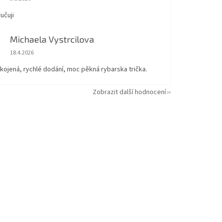
učuji
Michaela Vystrcilova
Hodnocení obchodu je 5 z 5 hvězdiček.
18.4.2026
kojená, rychlé dodání, moc pěkná rybarska trička.
Zobrazit další hodnocení