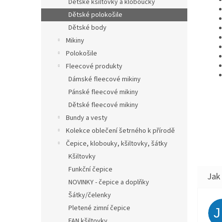
Dětské kšiltovky a kloboučky
Dětské polokošile
Dětské body
Mikiny
Polokošile
Fleecové produkty
Dámské fleecové mikiny
Pánské fleecové mikiny
Dětské fleecové mikiny
Bundy a vesty
Kolekce oblečení šetrného k přírodě
Čepice, klobouky, kšiltovky, šátky
Kšiltovky
Funkční čepice
NOVINKY - čepice a doplňky
Šátky/čelenky
Pletené zimní čepice
FAN kšiltovky