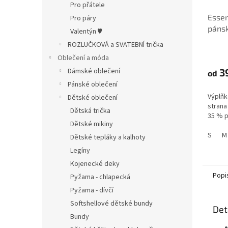
Pro přátele
Essen
Pro páry
páns
Valentýn ♥
ROZLUČKOVÁ a SVATEBNÍ trička
Oblečení a móda
Dámské oblečení
3
od
Pánské oblečení
Výplňk
Dětské oblečení
strana
Dětská trička
35 % p
Dětské mikiny
S
M
Dětské tepláky a kalhoty
Legíny
Kojenecké deky
Popi
Pyžama - chlapecká
Pyžama - dívčí
Softshellové dětské bundy
Det
Bundy