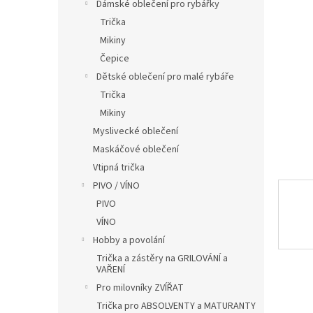
í
Dámské oblečení pro rybářky
p
Trička
a
Mikiny
n
Čepice
e
Dětské oblečení pro malé rybáře
l
Trička
Mikiny
Myslivecké oblečení
Maskáčové oblečení
Vtipná trička
PIVO / VÍNO
PIVO
VÍNO
Hobby a povolání
Trička a zástěry na GRILOVÁNÍ a
VAŘENÍ
Pro milovníky ZVÍŘAT
Trička pro ABSOLVENTY a MATURANTY