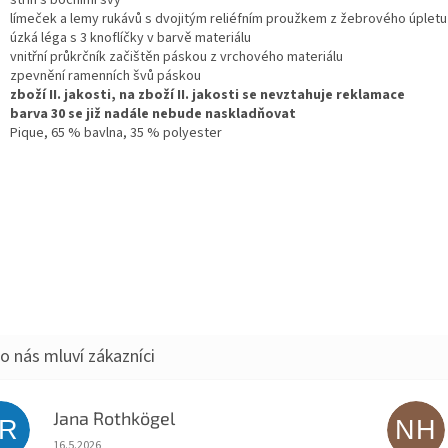
střih s bočními švy
límeček a lemy rukávů s dvojitým reliéfním proužkem z žebrového úpletu
úzká léga s 3 knoflíčky v barvě materiálu
vnitřní průkrčník začištěn páskou z vrchového materiálu
zpevnění ramenních švů páskou
zboží II. jakosti, na zboží II. jakosti se nevztahuje reklamace
barva 30 se již nadále nebude naskladňovat
Pique, 65 % bavlna, 35 % polyester
Jana Rothkögel
JR
NH
Hodnocení obchodu je 5 z 5 hvězdiček.
16.5.2026