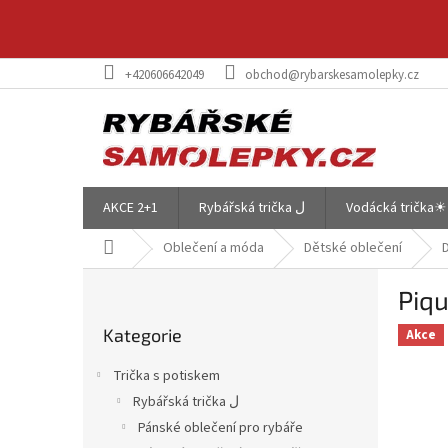
Přejít
na
obsah
+420606642049
obchod@rybarskesamolepky.cz
AKCE 2+1
Rybářská trička ل
Vodácká trička☀
Domů
Oblečení a móda
Dětské oblečení
P
Piqu
o
Přeskočit
s
Kategorie
kategorie
Akce
t
r
Trička s potiskem
a
Rybářská trička ل
n
Pánské oblečení pro rybáře
n