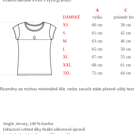
Kvalitní dámské tričko s vyšší gramáží
A
C
DÁMSKÉ
výška
poloměr hr
XS
60 cm
38 cm
S
61 cm
42 cm
M
63 cm
46 cm
L
65 cm
50 cm
XL
67 cm
55 cm
XXL
68 cm
61 cm
3XL
72 cm
64 cm
Rozměry se mohou minimálně lišit, nelze zaručit stále přesně ušitý texti
Single Jersey, 100 % bavlna
Exkluzivní vzhled díky finální silikonové úpravě