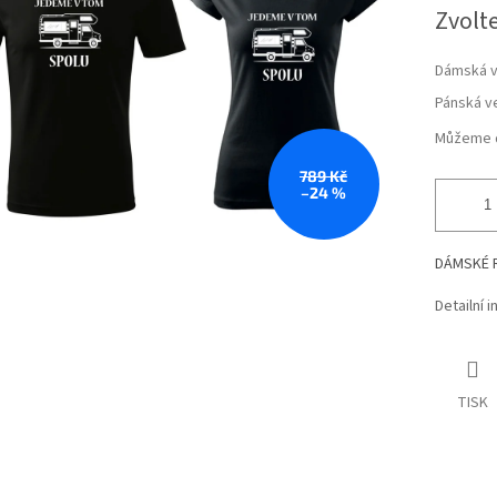
Měrná
Zvolt
hvězdiček.
cena:
Dámská v
Pánská ve
Můžeme d
789 Kč
–24 %
DÁMSKÉ 
Detailní 
TISK