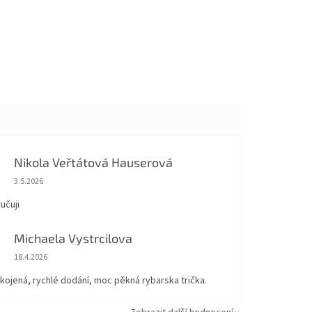
Nikola Veřtátová Hauserová
Hodnocení obchodu je 5 z 5 hvězdiček.
3.5.2026
učuji
Michaela Vystrcilova
Hodnocení obchodu je 5 z 5 hvězdiček.
18.4.2026
kojená, rychlé dodání, moc pěkná rybarska trička.