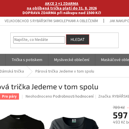
AKCE 2 +1 ZDARMA
na oblíbená trička platí do 31. 8. 2026
DOPRAVA ZDARMA při nákupu nad 1500 Kč!
VELKOOBCHOD S RYBÁŘSKÝMI SAMOLEPKAMI A OBLEČENÍM
JAK NAKUPO
HLEDAT
Trička s potiskem
Myslivecké oblečení
Maskáčové oble
Dámská trička
Párová trička Jedeme v tom spolu
vá trička Jedeme v tom spolu
Průměrné
Neohodnoceno
Podrobnosti hodnocení
Značka:
RYBÁŘSK
Pro páry
hodnocení
produktu
789 Kč
je
597
0,0
493 Kč b
z
5