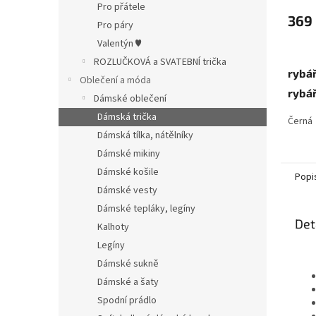
hodno
Pro přátele
produ
369
Pro páry
je
Valentýn ♥
5,0
z
ROZLUČKOVÁ a SVATEBNÍ trička
5
rybář
Oblečení a móda
hvězdi
rybá
Dámské oblečení
Dámská trička
Černá
Dámská tílka, nátělníky
Dámské mikiny
Dámské košile
Popi
Dámské vesty
Dámské tepláky, legíny
Det
Kalhoty
Legíny
Dámské sukně
Dámské a šaty
Spodní prádlo