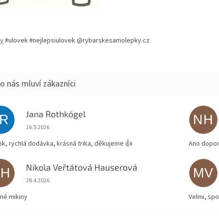
by
#ulovek #nejlepsiulovek @rybarskesamolepky.cz
Jana Rothkögel
JR
NH
Hodnocení obchodu je 5 z 5 hvězdiček.
16.5.2026
ok, rychlá dodávka, krásná trika, děkujeme 👍
Ano dopor
Nikola Veřtátová Hauserová
NH
MV
Hodnocení obchodu je 5 z 5 hvězdiček.
28.4.2026
né mikiny
Velmi, spo