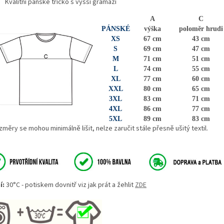
Kvalitní pánské tričko s vyšší gramáží
A
C
PÁNSKÉ
výška
poloměr hrudi
XS
67 cm
43 cm
S
69 cm
47 cm
M
71 cm
51 cm
L
74 cm
55 cm
XL
77 cm
60 cm
XXL
80 cm
65 cm
3XL
83 cm
71 cm
4XL
86 cm
77 cm
5XL
89 cm
83 cm
měry se mohou minimálně lišit, nelze zaručit stále přesně ušitý textil.
í:
30°C - potiskem dovnitř viz jak prát a žehlit
ZDE