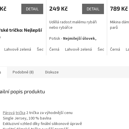
cení
hodnocení
ktu
produktu
 Kč
249 Kč
789 Kč
DETAIL
DETAIL
je
5,0
Udělá radost malému rybáři
Mikina dám
z
nebo rybářce
parů
5
ské tričko:
Nejlepší
ček.
hvězdiček.
ř
Potisk -
Nejmilejší úlovek,
kapřík, kapr
Lahvově zelená
Šedý melír
Černá
Khaki
Lahvově zelená
Šedý melír
Černá
Lim
L
s
Podobné (8)
Diskuze
ailní popis produktu
Párová
trička
2 trička za výhodnější cenu
Single Jersey, 100 % bavlna
Exkluzivní vzhled díky finální silikonové úpravě