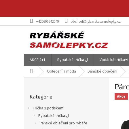
Přejít
na
obsah
+420606642049
obchod@rybarskesamolepky.cz
AKCE 2+1
Rybářská trička ل
Vodácká trička☀
Domů
Oblečení a móda
Dámské oblečení
P
Páro
o
Přeskočit
s
Kategorie
kategorie
Akce
t
r
Trička s potiskem
a
Rybářská trička ل
n
Pánské oblečení pro rybáře
n