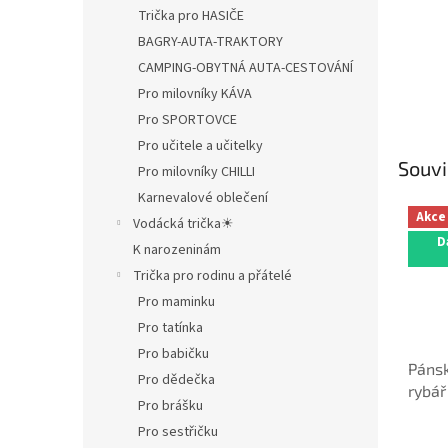
Trička pro HASIČE
BAGRY-AUTA-TRAKTORY
CAMPING-OBYTNÁ AUTA-CESTOVÁNÍ
Pro milovníky KÁVA
Pro SPORTOVCE
Pro učitele a učitelky
Souvi
Pro milovníky CHILLI
Karnevalové oblečení
Akce
Vodácká trička☀
D
K narozeninám
Trička pro rodinu a přátelé
Pro maminku
Pro tatínka
Pro babičku
Pánsk
Pro dědečka
rybář
Pro brášku
Pro sestřičku
Průmě