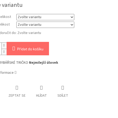
e variantu
elikost
likost
oručit do:
Zvolte variantu
Přidat do košíku
RYBÁŘSKÉ TRIČKO
Nejmilejší úlovek
informace
ZEPTAT SE
HLÍDAT
SDÍLET