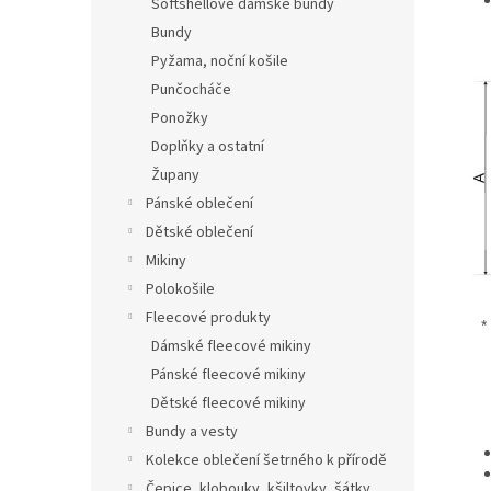
Softshellové dámské bundy
Bundy
Pyžama, noční košile
Punčocháče
Ponožky
Doplňky a ostatní
Župany
Pánské oblečení
Dětské oblečení
Mikiny
Polokošile
Fleecové produkty
* 
Dámské fleecové mikiny
Pánské fleecové mikiny
Dětské fleecové mikiny
Bundy a vesty
Kolekce oblečení šetrného k přírodě
Čepice, klobouky, kšiltovky, šátky