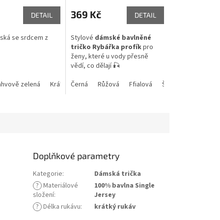
369 Kč
DETAIL
DETAIL
ská se srdcem z
Stylové
dámské bavlněné
tričko Rybářka profík
pro
ženy, které u vody přesně
vědí, co dělají 🎣
etkově zelená
ahvově zelená
Khaki
Královská modrá
Černá
Růžová
Azurově modrá
Ffialová
Šedý melír
Růžová
Šedý me
Doplňkové parametry
Kategorie
:
Dámská trička
?
Materiálové
100% bavlna Single
složení
:
Jersey
?
Délka rukávu
:
krátký rukáv