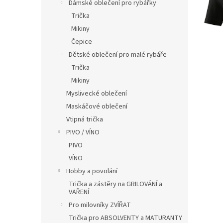
í
Dámské oblečení pro rybářky
p
Trička
a
Mikiny
n
Čepice
e
Dětské oblečení pro malé rybáře
l
Trička
Mikiny
Myslivecké oblečení
Maskáčové oblečení
Vtipná trička
PIVO / VÍNO
PIVO
VÍNO
Hobby a povolání
Trička a zástěry na GRILOVÁNÍ a
VAŘENÍ
Pro milovníky ZVÍŘAT
Trička pro ABSOLVENTY a MATURANTY