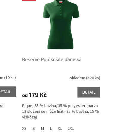
Reserve Polokošile dámská
em
(10 ks)
skladem
(>20 ks)
DETAIL
DETAIL
179 Kč
od
ter
Pique, 65 % bavlna, 35 % polyester (barva
12 složení se může lišit - 85 % bavlna, 15 %
viskóza)
XS
S
M
L
XL
2XL