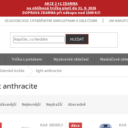
AKCE 2 +1 ZDARMA
na oblíbená trička platí do 31. 8. 2026
DOPRAVA ZDARMA při nákupu nad 1500 Kč!
VELKOOBCHOD S RYBÁŘSKÝMI SAMOLEPKAMI A OBLEČENÍM
JAK NAKUPO
HLEDAT
Trička s potiskem
Myslivecké oblečení
Maskáčové oble
Dámské košile
light anthracite
t anthracite
dávanější
Nejlevnější
Nejdražší
Abecedně
Kód:
2650013
Kód:
Akce