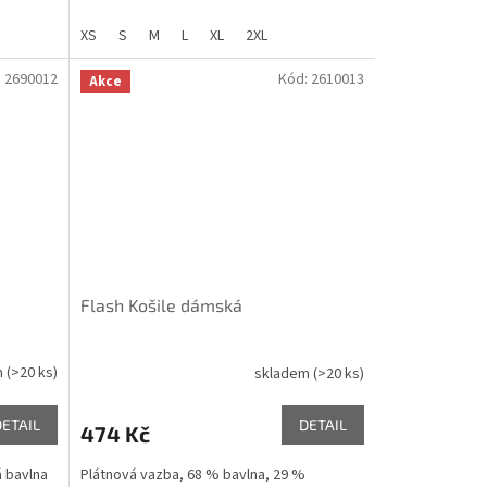
Pánská
/
D
ámská
XS
S
M
L
XL
2XL
:
2690012
Kód:
2610013
Akce
Flash Košile dámská
m
(>20 ks)
skladem
(>20 ks)
DETAIL
DETAIL
474 Kč
 bavlna
Plátnová vazba, 68 % bavlna, 29 %