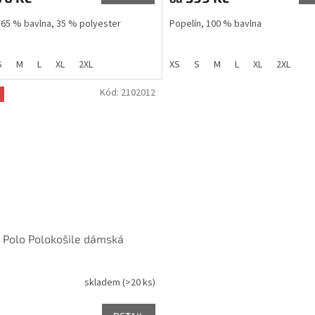
 65 % bavlna, 35 % polyester
Popelín, 100 % bavlna
S
M
L
XL
2XL
XS
S
M
L
XL
2XL
Kód:
2102012
 Polo Polokošile dámská
skladem
(>20 ks)