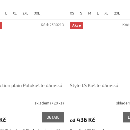
L
XL
2XL
3XL
XS
S
M
L
XL
2XL
Kód:
2530213
Kód
Akce
ction plain Polokošile dámská
Style LS Košile dámská
skladem
(>20 ks)
sklade
DETAIL
Kč
436 Kč
od