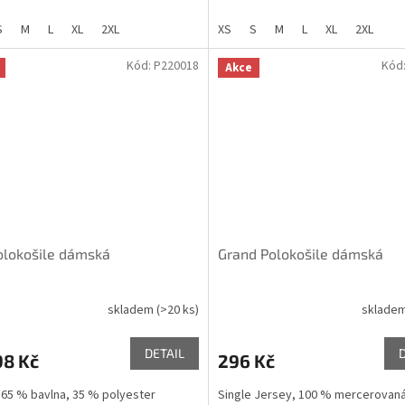
S
M
L
XL
2XL
XS
S
M
L
XL
2XL
Kód:
P220018
Kód
Akce
olokošile dámská
Grand Polokošile dámská
skladem
(>20 ks)
sklade
DETAIL
98 Kč
296 Kč
 65 % bavlna, 35 % polyester
Single Jersey, 100 % mercerovaná