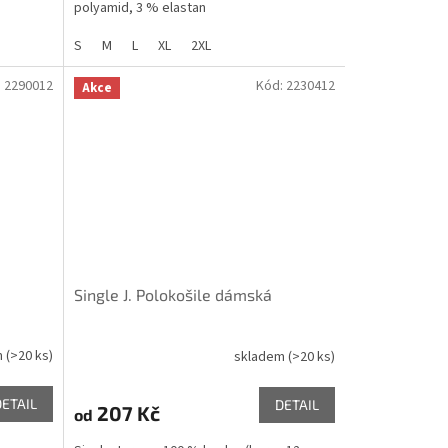
polyamid, 3 % elastan
S
M
L
XL
2XL
:
2290012
Kód:
2230412
Akce
Single J. Polokošile dámská
m
(>20 ks)
skladem
(>20 ks)
DETAIL
DETAIL
207 Kč
od