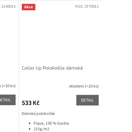
:
2140013
Kód:
2570012
Akce
Collar Up Polokošile dámská
m
(>20 ks)
skladem
(>20 ks)
DETAIL
DETAIL
533 Kč
Dámská polokošile
Pique, 100 % bavlna
215g/m2