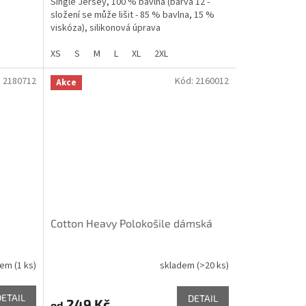
Single Jersey, 100 % bavlna (barva 12 -
složení se může lišit - 85 % bavlna, 15 %
viskóza), silikonová úprava
XS
S
M
L
XL
2XL
:
2180712
Kód:
2160012
Akce
Cotton Heavy Polokošile dámská
dem
(1 ks)
skladem
(>20 ks)
DETAIL
DETAIL
249 Kč
od