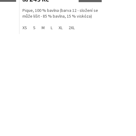
Pique, 100 % bavlna (barva 12 - složení se
může lišit - 85 % bavlna, 15 % viskóza)
XS
S
M
L
XL
2XL