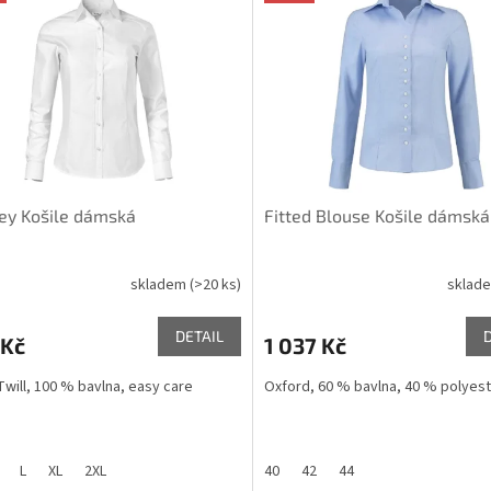
ey Košile dámská
Fitted Blouse Košile dámská
skladem
(>20 ks)
sklad
DETAIL
 Kč
1 037 Kč
Twill, 100 % bavlna, easy care
Oxford, 60 % bavlna, 40 % polyes
L
XL
2XL
40
42
44