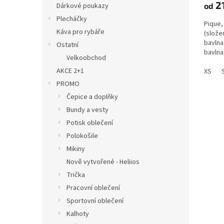
2
od
Dárkové poukazy
Plecháčky
Pique,
Káva pro rybáře
(složen
bavlna
Ostatní
bavlna
Velkoobchod
AKCE 2+1
XS
PROMO
Čepice a doplňky
Bundy a vesty
Potisk oblečení
Polokošile
Mikiny
Nově vytvořené - Heliios
Trička
Pracovní oblečení
Sportovní oblečení
Kalhoty