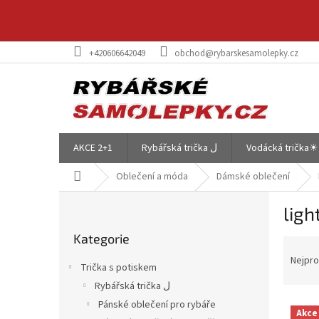
Přejít
na
obsah
+420606642049
obchod@rybarskesamolepky.cz
AKCE 2+1
Rybářská trička ل
Vodácká trička☀
Domů
Oblečení a móda
Dámské oblečení
P
ligh
o
Přeskočit
s
Kategorie
kategorie
Ř
t
a
r
Nejpro
Trička s potiskem
z
a
Rybářská trička ل
e
n
V
n
Pánské oblečení pro rybáře
n
Akce