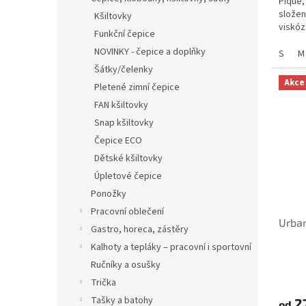
Pique,
složen
Kšiltovky
viskóz
Funkční čepice
NOVINKY - čepice a doplňky
S
M
Šátky/čelenky
Akce
Pletené zimní čepice
FAN kšiltovky
Snap kšiltovky
Čepice ECO
Dětské kšiltovky
Úpletové čepice
Ponožky
Pracovní oblečení
Urban
Gastro, horeca, zástěry
Kalhoty a tepláky – pracovní i sportovní
Ručníky a osušky
Trička
Tašky a batohy
2
od