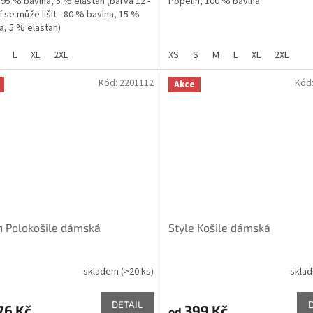
 95 % bavlna, 5 % elastan (barva 12 -
Popelín, 100 % bavlna
í se může lišit - 80 % bavlna, 15 %
a, 5 % elastan)
L
XL
2XL
XS
S
M
L
XL
2XL
Kód:
2201112
Kód
Akce
 Polokošile dámská
Style Košile dámská
skladem
(>20 ks)
skla
DETAIL
76 Kč
399 Kč
od