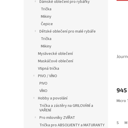
ý
í
í
Dámské oblečení pro rybářky
p
p
p
Trička
i
r
a
Mikiny
s
o
n
Čepice
p
d
e
Dětské oblečení pro malé rybáře
r
u
l
o
k
Trička
d
t
Mikiny
u
ů
Myslivecké oblečení
Journ
k
Maskáčové oblečení
t
Vtipná trička
ů
PIVO / VÍNO
PIVO
945
VÍNO
Hobby a povolání
Micro 
Trička a zástěry na GRILOVÁNÍ a
VAŘENÍ
Pro milovníky ZVÍŘAT
S
M
Trička pro ABSOLVENTY a MATURANTY