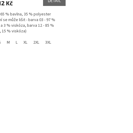
DETAIL
12 Kč
 65 % bavlna, 35 % polyester
í se může lišit - barva 03 - 97 %
 a 3 % viskóza, barva 12 - 85 %
, 15 % viskóza)
S
M
L
XL
2XL
3XL
O
v
l
á
d
a
c
í
p
r
v
k
y
v