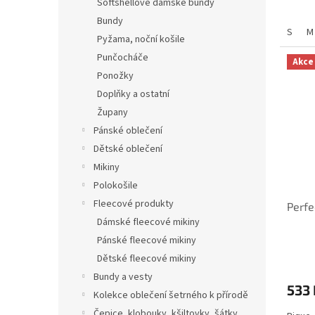
Softshellové dámské bundy
Bundy
S
M
Pyžama, noční košile
Punčocháče
Akce
Ponožky
Doplňky a ostatní
Župany
Pánské oblečení
Dětské oblečení
Mikiny
Polokošile
Fleecové produkty
Perfe
Dámské fleecové mikiny
Pánské fleecové mikiny
Dětské fleecové mikiny
Bundy a vesty
533 
Kolekce oblečení šetrného k přírodě
Čepice, klobouky, kšiltovky, šátky