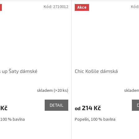
Kód:
2710012
Kód
Akce
s up Šaty dámské
Chic Košile dámská
skladem
(>20 ks)
sklade
DETAIL
 Kč
214 Kč
od
 100 % bavlna
Popelín, 100 % bavlna