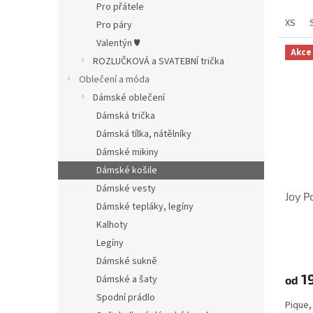
Pro přátele
XS
Pro páry
Valentýn ♥
Akce
ROZLUČKOVÁ a SVATEBNÍ trička
Oblečení a móda
Dámské oblečení
Dámská trička
Dámská tílka, nátělníky
Dámské mikiny
Dámské košile
Dámské vesty
Joy P
Dámské tepláky, legíny
Kalhoty
Legíny
Dámské sukně
1
Dámské a šaty
od
Spodní prádlo
Pique,