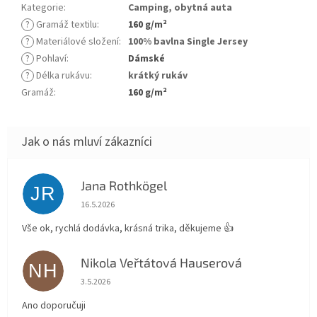
Kategorie
:
Camping, obytná auta
?
Gramáž textilu
:
160 g/m²
?
Materiálové složení
:
100% bavlna Single Jersey
?
Pohlaví
:
Dámské
?
Délka rukávu
:
krátký rukáv
Gramáž
:
160 g/m²
Jana Rothkögel
JR
Hodnocení obchodu je 5 z 5 hvězdiček.
16.5.2026
Vše ok, rychlá dodávka, krásná trika, děkujeme 👍
Nikola Veřtátová Hauserová
NH
Hodnocení obchodu je 5 z 5 hvězdiček.
3.5.2026
Ano doporučuji