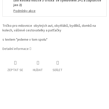
(do košíku vložte 3 trička se symbolem 2+1 a zaplatíte
jen 2)
Podmínky akce
Tričko pro milovnice obytných aut, obytňáků, bydlíků, domků na
kolech, vášnivé cestovatelky a patťačky
s textem "jedeme v tom spolu"
Detailní informace
ZEPTAT SE
HLÍDAT
SDÍLET