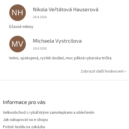
Nikola Veřtátová Hauserová
NH
Hodnocení obchodu je 5 z 5 hvězdiček.
28.4.2026
Úžasné mikiny
Michaela Vystrcilova
MV
Hodnocení obchodu je 5 z 5 hvězdiček.
18.4.2026
Velmi, spokojená, rychlé dodání, moc pěkná rybarska trička.
Zobrazit další hodnocení
Z
á
p
a
Informace pro vás
t
Velkoobchod s rybářskými samolepkami a oblečením
í
Jak nakupovat na e-shopu
Potisk textilu na zakázku