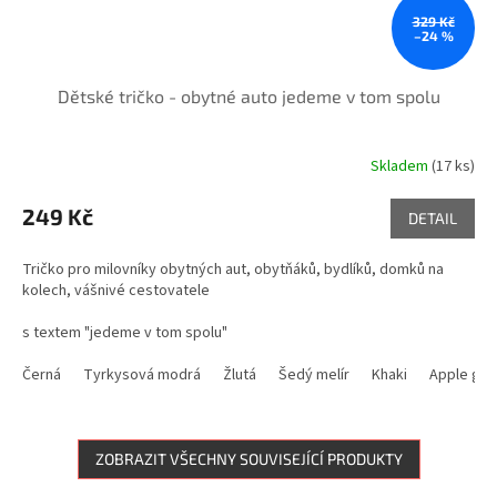
329 Kč
–24 %
Dětské tričko - obytné auto jedeme v tom spolu
Skladem
(17 ks)
249 Kč
DETAIL
Tričko pro milovníky obytných aut, obytňáků, bydlíků, domků na
kolech, vášnivé cestovatele
s textem "jedeme v tom spolu"
Černá
Tyrkysová modrá
Žlutá
Šedý melír
Khaki
Apple gre
ZOBRAZIT VŠECHNY SOUVISEJÍCÍ PRODUKTY