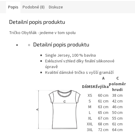
Popis
Podobné (8)
Diskuze
Detailní popis produktu
Tričko Obytňák - jedeme v tom spolu
Detailní popis produktu
Single Jersey, 100 % bavlna
Exkluzivní vzhled díky finální silikonové
úpravě
Kvalitní dámské tričko s vyšší gramáží
A
C
poloměr
DÁMSKÉ
výška
hrudi
XS
60 cm
38 cm
S
61 cm
42 cm
M
63 cm
46 cm
L
65 cm
50 cm
XL
67 cm
55 cm
XXL
68 cm
61 cm
3XL
72 cm
64 cm