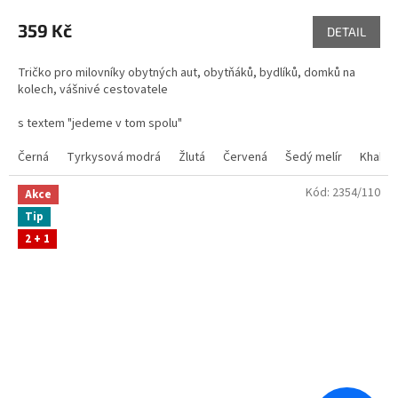
359 Kč
DETAIL
Tričko pro milovníky obytných aut, obytňáků, bydlíků, domků na
kolech, vášnivé cestovatele
s textem "jedeme v tom spolu"
Potisk s obytným autem.
Černá
Tyrkysová modrá
Žlutá
Červená
Šedý melír
Khaki
Kód:
2354/110
Akce
Tip
2 + 1