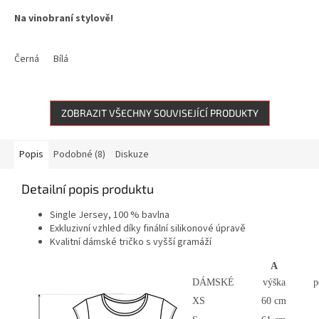
Na vinobraní stylově!
Materiál: Single Jersey, 100 % bavlna
Černá
Bílá
Gramáž bavlny: 160g/m2
ZOBRAZIT VŠECHNY SOUVISEJÍCÍ PRODUKTY
Popis
Podobné (8)
Diskuze
Detailní popis produktu
Single Jersey, 100 % bavlna
Exkluzivní vzhled díky finální silikonové úpravě
Kvalitní dámské tričko s vyšší gramáží
A
DÁMSKÉ
výška
p
XS
60 cm