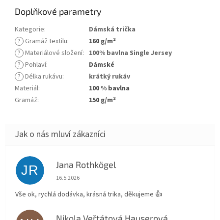
Doplňkové parametry
Kategorie
:
Dámská trička
?
Gramáž textilu
:
160 g/m²
?
Materiálové složení
:
100% bavlna Single Jersey
?
Pohlaví
:
Dámské
?
Délka rukávu
:
krátký rukáv
Materiál
:
100 % bavlna
Gramáž
:
150 g/m²
Jana Rothkögel
JR
Hodnocení obchodu je 5 z 5 hvězdiček.
16.5.2026
Vše ok, rychlá dodávka, krásná trika, děkujeme 👍
Nikola Veřtátová Hauserová