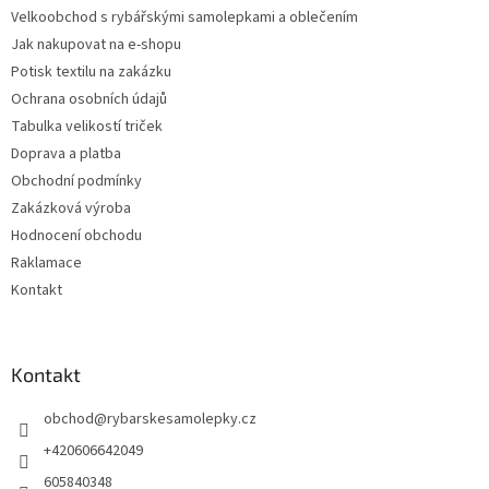
t
Velkoobchod s rybářskými samolepkami a oblečením
í
Jak nakupovat na e-shopu
Potisk textilu na zakázku
Ochrana osobních údajů
Tabulka velikostí triček
Doprava a platba
Obchodní podmínky
Zakázková výroba
Hodnocení obchodu
Raklamace
Kontakt
Kontakt
obchod
@
rybarskesamolepky.cz
+420606642049
605840348