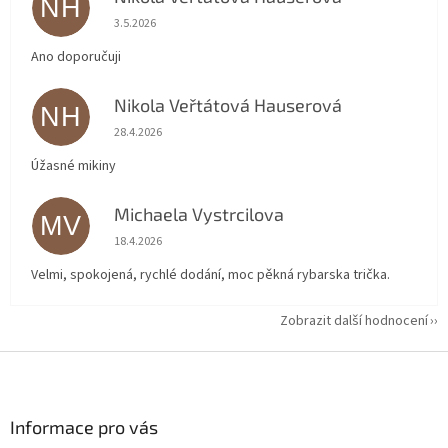
NH
Hodnocení obchodu je 5 z 5 hvězdiček.
3.5.2026
Ano doporučuji
Nikola Veřtátová Hauserová
NH
Hodnocení obchodu je 5 z 5 hvězdiček.
28.4.2026
Úžasné mikiny
Michaela Vystrcilova
MV
Hodnocení obchodu je 5 z 5 hvězdiček.
18.4.2026
Velmi, spokojená, rychlé dodání, moc pěkná rybarska trička.
Zobrazit další hodnocení
Z
á
p
a
Informace pro vás