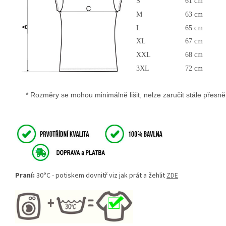
S
61 cm
M
63 cm
L
65 cm
XL
67 cm
XXL
68 cm
3XL
72 cm
* Rozměry se mohou minimálně lišit, nelze zaručit stále přesně u
Praní:
30°C - potiskem dovnitř viz jak prát a žehlit
ZDE