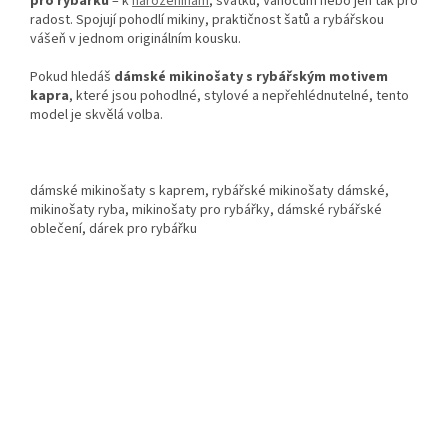
pro rybářku
– k
narozeninám
, svátku, Vánocům nebo jen tak pro
radost. Spojují pohodlí mikiny, praktičnost šatů a rybářskou
vášeň v jednom originálním kousku.
Pokud hledáš
dámské mikinošaty s rybářským motivem
kapra
, které jsou pohodlné, stylové a nepřehlédnutelné, tento
model je skvělá volba.
dámské mikinošaty s kaprem, rybářské mikinošaty dámské,
mikinošaty ryba, mikinošaty pro rybářky, dámské rybářské
oblečení, dárek pro rybářku