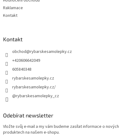
Hodnocení obchodu
Raklamace
Kontakt
Kontakt
obchod
@
rybarskesamolepky.cz
+420606642049
605840348
rybarskesamolepky.cz
rybarskesamolepky.cz/
@rybarskesamolepky_cz
Odebírat newsletter
Vložte svůj e-mail a my vám budeme zasílat informace o nových
produktech na našem e-shopu.