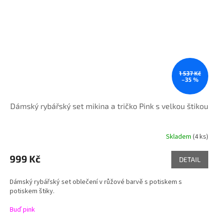
1 537 Kč
–35 %
Dámský rybářský set mikina a tričko Pink s velkou štikou
Skladem
(4 ks)
Průměrné
hodnocení
produktu
999 Kč
DETAIL
je
5,0
Dámský rybářský set oblečení v růžové barvě s potiskem s
z
potiskem štiky.
5
hvězdiček.
Buď pink