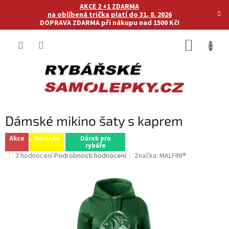
Přejít
AKCE 2 +1 ZDARMA
na
na oblíbená trička platí do 31. 8. 2026
DOPRAVA ZDARMA při nákupu nad 1500 Kč!
obsah
NÁKUP
KOŠÍK
Dámské mikino šaty s kaprem
Akce
Novinka
Dárek pro
rybáře
Průměrné
2 hodnocení
Podrobnosti hodnocení
Značka:
MALFINI®
hodnocení
produktu
je
5,0
z
5
hvězdiček.