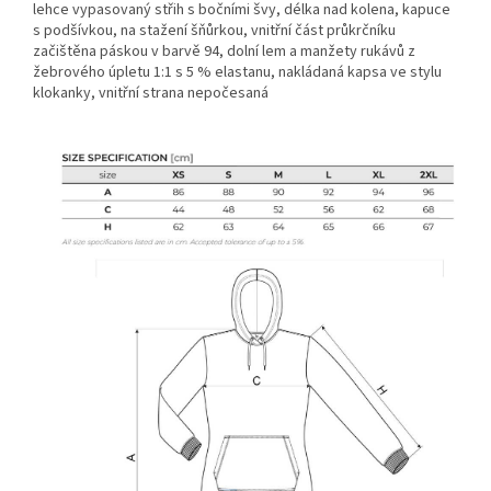
lehce vypasovaný střih s bočními švy, délka nad kolena, kapuce
s podšívkou, na stažení šňůrkou, vnitřní část průkrčníku
začištěna páskou v barvě 94, dolní lem a manžety rukávů z
žebrového úpletu 1:1 s 5 % elastanu, nakládaná kapsa ve stylu
klokanky, vnitřní strana nepočesaná