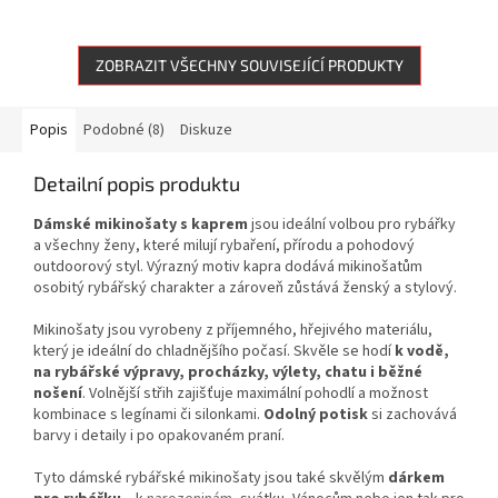
ZOBRAZIT VŠECHNY SOUVISEJÍCÍ PRODUKTY
Popis
Podobné (8)
Diskuze
Detailní popis produktu
Dámské mikinošaty s kaprem
jsou ideální volbou pro rybářky
a všechny ženy, které milují rybaření, přírodu a pohodový
outdoorový styl. Výrazný motiv kapra dodává mikinošatům
osobitý rybářský charakter a zároveň zůstává ženský a stylový.
Mikinošaty jsou vyrobeny z příjemného, hřejivého materiálu,
který je ideální do chladnějšího počasí. Skvěle se hodí
k vodě,
na rybářské výpravy, procházky, výlety, chatu i běžné
nošení
. Volnější střih zajišťuje maximální pohodlí a možnost
kombinace s legínami či silonkami.
Odolný potisk
si zachovává
barvy i detaily i po opakovaném praní.
Tyto dámské rybářské mikinošaty jsou také skvělým
dárkem