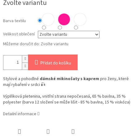
Zvolte variantu
cena:
Barva textilu
Velikost oblečení
Můžeme doručit do:
Zvolte variantu
Přidat do košíku
Stylové a pohodlné
dámské mikinošaty s kaprem
pro ženy, které
mají rybaření v srdci 🎣
Výplňková pletenina, vnitřní strana nepočesaná, 65 % bavlna, 35 %
polyester (barva 12 složení se může lišit - 85 % bavlna, 15 % viskóza)
Detailní informace