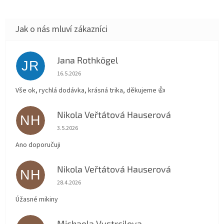
Jana Rothkögel
JR
Hodnocení obchodu je 5 z 5 hvězdiček.
16.5.2026
Vše ok, rychlá dodávka, krásná trika, děkujeme 👍
Nikola Veřtátová Hauserová
NH
Hodnocení obchodu je 5 z 5 hvězdiček.
3.5.2026
Ano doporučuji
Nikola Veřtátová Hauserová
NH
Hodnocení obchodu je 5 z 5 hvězdiček.
28.4.2026
Úžasné mikiny
Michaela Vystrcilova