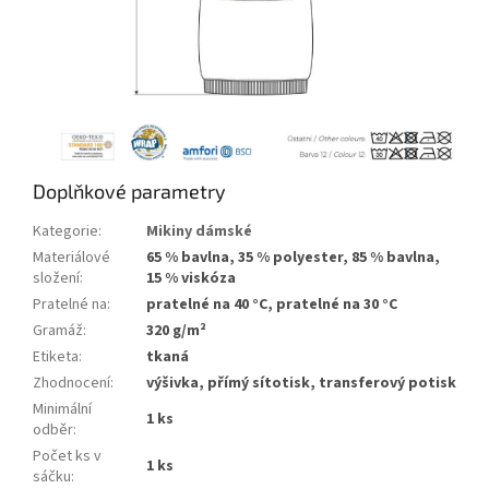
Doplňkové parametry
Kategorie
:
Mikiny dámské
Materiálové
65 % bavlna, 35 % polyester, 85 % bavlna,
složení
:
15 % viskóza
Pratelné na
:
pratelné na 40 °C, pratelné na 30 °C
Gramáž
:
320 g/m²
Etiketa
:
tkaná
Zhodnocení
:
výšivka, přímý sítotisk, transferový potisk
Minimální
1 ks
odběr
:
Počet ks v
1 ks
sáčku
: