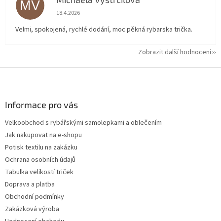
MV
Hodnocení obchodu je 5 z 5 hvězdiček.
18.4.2026
Velmi, spokojená, rychlé dodání, moc pěkná rybarska trička.
Zobrazit další hodnocení
Z
á
p
a
Informace pro vás
t
Velkoobchod s rybářskými samolepkami a oblečením
í
Jak nakupovat na e-shopu
Potisk textilu na zakázku
Ochrana osobních údajů
Tabulka velikostí triček
Doprava a platba
Obchodní podmínky
Zakázková výroba