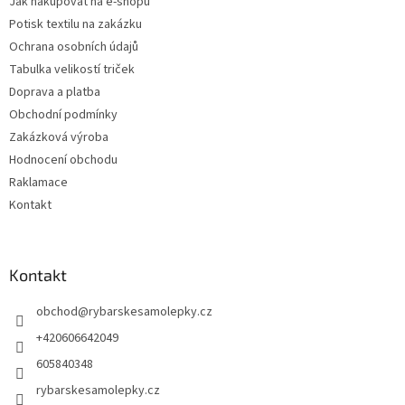
Jak nakupovat na e-shopu
Potisk textilu na zakázku
Ochrana osobních údajů
Tabulka velikostí triček
Doprava a platba
Obchodní podmínky
Zakázková výroba
Hodnocení obchodu
Raklamace
Kontakt
Kontakt
obchod
@
rybarskesamolepky.cz
+420606642049
605840348
rybarskesamolepky.cz