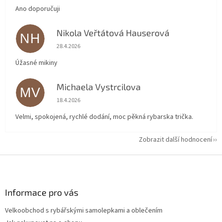
Ano doporučuji
Nikola Veřtátová Hauserová
NH
Hodnocení obchodu je 5 z 5 hvězdiček.
28.4.2026
Úžasné mikiny
Michaela Vystrcilova
MV
Hodnocení obchodu je 5 z 5 hvězdiček.
18.4.2026
Velmi, spokojená, rychlé dodání, moc pěkná rybarska trička.
Zobrazit další hodnocení
Z
á
p
a
Informace pro vás
t
Velkoobchod s rybářskými samolepkami a oblečením
í