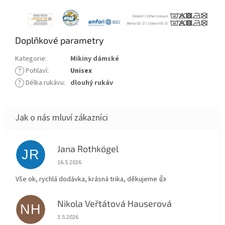
Doplňkové parametry
Kategorie
:
Mikiny dámské
?
Pohlaví
:
Unisex
?
Délka rukávu
:
dlouhý rukáv
Jana Rothkögel
JR
Hodnocení obchodu je 5 z 5 hvězdiček.
16.5.2026
Vše ok, rychlá dodávka, krásná trika, děkujeme 👍
Nikola Veřtátová Hauserová
NH
Hodnocení obchodu je 5 z 5 hvězdiček.
3.5.2026