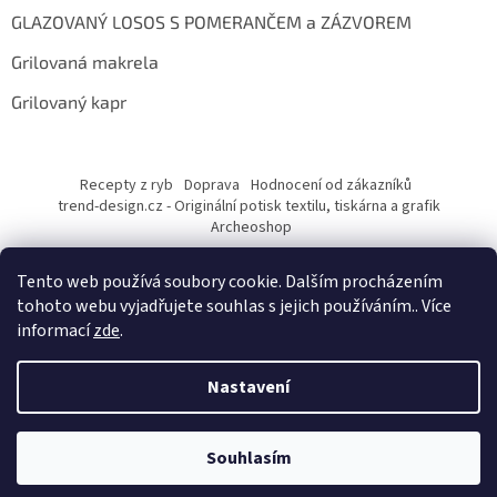
GLAZOVANÝ LOSOS S POMERANČEM a ZÁZVOREM
Grilovaná makrela
Grilovaný kapr
Recepty z ryb
Doprava
Hodnocení od zákazníků
trend-design.cz - Originální potisk textilu, tiskárna a grafik
Archeoshop
Tento web používá soubory cookie. Dalším procházením
tohoto webu vyjadřujete souhlas s jejich používáním.. Více
informací
zde
.
Nastavení
Vytvořil Shoptet
Souhlasím
Copyright 2026
rybarskesamolepky.cz
. Všechna práva vyhrazena.