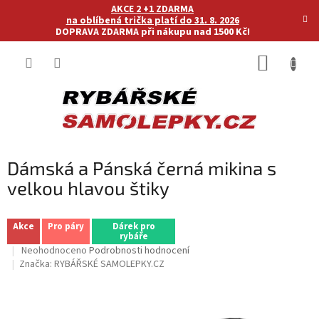
Přejít
AKCE 2 +1 ZDARMA
na
na oblíbená trička platí do 31. 8. 2026
DOPRAVA ZDARMA při nákupu nad 1500 Kč!
obsah
NÁKUP
KOŠÍK
Dámská a Pánská černá mikina s
velkou hlavou štiky
Akce
Pro páry
Dárek pro
rybáře
Průměrné
Neohodnoceno
Podrobnosti hodnocení
hodnocení
Značka:
RYBÁŘSKÉ SAMOLEPKY.CZ
produktu
je
0,0
z