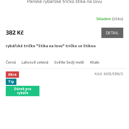
Pánské rybářské tričko štika na lovu
Skladem
(10 ks)
Průměrné
hodnocení
produktu
382 Kč
DETAIL
je
5,0
rybářské tričko "štika na lovu" tričko se štikou
z
5
hvězdiček.
Černá
Lahvově zelená
Světle šedý melír
Khaki
Kód:
4305/ERN/S
Akce
Tip
Dárek pro
rybáře