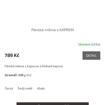
Pánská mikina s KAPREM
Skladem
(10 ks)
Průměrné
hodnocení
produktu
789 Kč
DETAIL
je
5,0
Pánská mikina s kapucou a klokaní kapsou
z
5
Gramáž: 320
g/m2
hvězdiček.
Skladem ve variantách
Černá
Šedý melír
Khaki