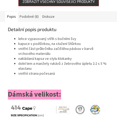
ZOBRAZIT VŠECHNY SOUVISEJÍCÍ PRODUKTY
Popis
Podobné (8)
Diskuze
Detailní popis produktu
lehce vypasovaný střih s bočními švy
kapuce s podšívkou, na stažení šňůrkou
vnitřní část průkrčníku začištěna páskou v barvě
vrchového materiálu
nakládaná kapsa ve stylu klokanky
dolní lem a manžety rukávů z žebrového úpletu 2:2 s 5 %
elastanu
vnitřní strana počesaná
Dámská velikost: