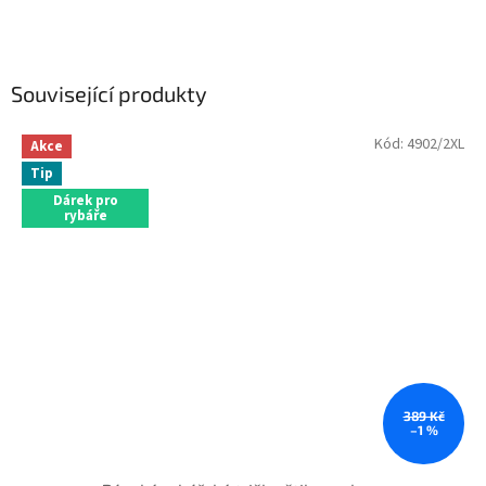
Související produkty
Kód:
4902/2XL
Akce
Tip
Dárek pro
rybáře
389 Kč
–1 %