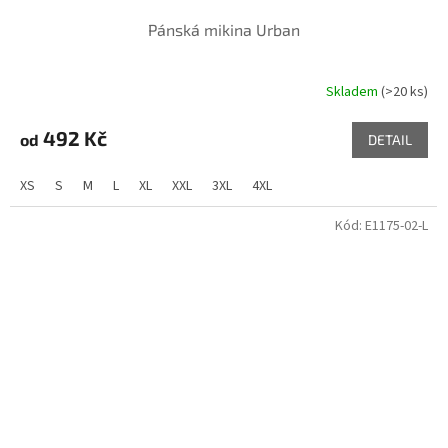
Pánská mikina Urban
Skladem
(>20 ks)
492 Kč
od
DETAIL
XS
S
M
L
XL
XXL
3XL
4XL
Kód:
E1175-02-L