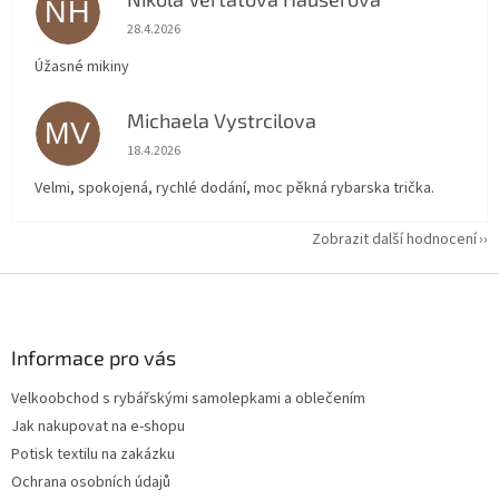
NH
Hodnocení obchodu je 5 z 5 hvězdiček.
28.4.2026
Úžasné mikiny
Michaela Vystrcilova
MV
Hodnocení obchodu je 5 z 5 hvězdiček.
18.4.2026
Velmi, spokojená, rychlé dodání, moc pěkná rybarska trička.
Zobrazit další hodnocení
Z
á
p
a
Informace pro vás
t
Velkoobchod s rybářskými samolepkami a oblečením
í
Jak nakupovat na e-shopu
Potisk textilu na zakázku
Ochrana osobních údajů