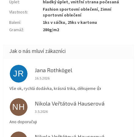
Úplet
:
hladký úplet, vnitřní strana počesaná
Fashion sportovní oblečení, Zimní
Vlastnosti
:
sportovní oblečení
Balení
:
1ks v sáčku, 25ks v kartonu
Gramáž
:
280g/m2
Jana Rothkögel
JR
Hodnocení obchodu je 5 z 5 hvězdiček.
16.5.2026
Vše ok, rychlá dodávka, krásná trika, děkujeme 👍
Nikola Veřtátová Hauserová
NH
Hodnocení obchodu je 5 z 5 hvězdiček.
3.5.2026
Ano doporučuji
Nikola Veřtátová Hauserová