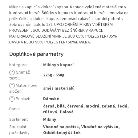
Mikina s kapucí a klokaní kapsou. Kapuce vyložená materiálem v
kontrastní barvě. Šňůrky v kapuci v kontrastní barvě. Lemovka na
průkrčníku a klokaní kapse. Lemování rukávů a spodní patent v
žebrovaném úpletu 1x1. UPOZORNĚNÍ-MIKINY V DĚTSKÉM
PROVEDENÍ JSOU DODÁVÁNY BEZ ŠŇŮREK V KAPUCI.
MATERIÁLOVÉ SLOŽENÍ MIKIN JE BUĎ 65% POLYESTER+35%
BAVLNA NEBO 50% POLYESTER+50%BAVLNA.
Doplňkové parametry
Kategorie
:
Mikiny s kapucí
?
Gramáž
225g - 550g
textilu
:
?
Materiálové
směs materiálů
složení
:
?
Pohlaví
:
Dámské
černá, bílá, červená, modrá, zelená, šedá,
Barva
:
růžová, fialová
Sortiment
:
Mikiny
Speciální
Vhodné na potisk, Vhodné na výšivku,
požadavky
:
Oddělitelný štítek