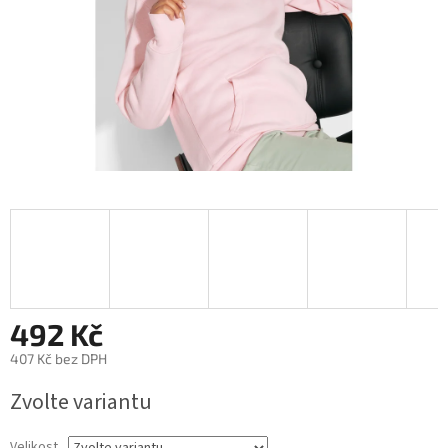
492 Kč
407 Kč bez DPH
Měrná
Zvolte variantu
cena:
Velikost