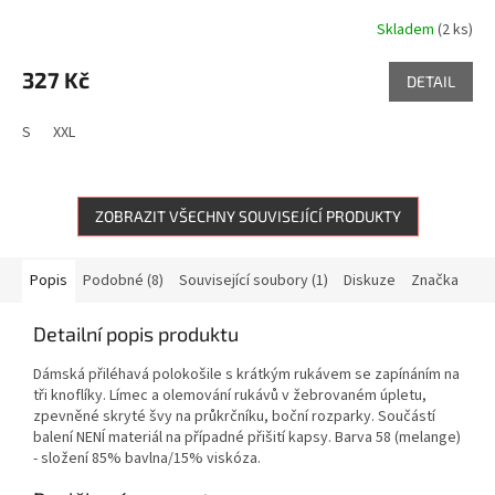
Skladem
(2 ks)
327 Kč
DETAIL
S
XXL
ZOBRAZIT VŠECHNY SOUVISEJÍCÍ PRODUKTY
Popis
Podobné (8)
Související soubory (1)
Diskuze
Značka
Detailní popis produktu
Dámská přiléhavá polokošile s krátkým rukávem se zapínáním na
tři knoflíky. Límec a olemování rukávů v žebrovaném úpletu,
zpevněné skryté švy na průkrčníku, boční rozparky. Součástí
balení NENÍ materiál na případné přišití kapsy. Barva 58 (melange)
- složení 85% bavlna/15% viskóza.