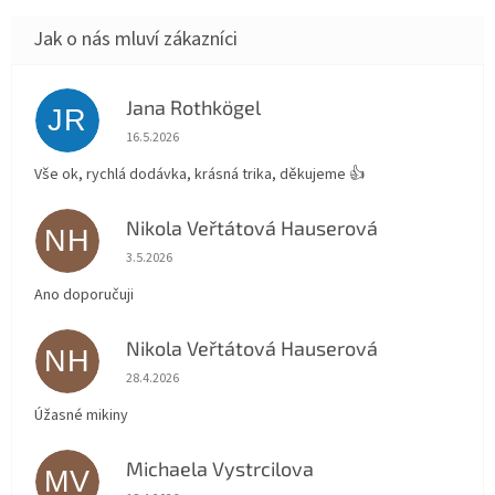
Jana Rothkögel
JR
Hodnocení obchodu je 5 z 5 hvězdiček.
16.5.2026
Vše ok, rychlá dodávka, krásná trika, děkujeme 👍
Nikola Veřtátová Hauserová
NH
Hodnocení obchodu je 5 z 5 hvězdiček.
3.5.2026
Ano doporučuji
Nikola Veřtátová Hauserová
NH
Hodnocení obchodu je 5 z 5 hvězdiček.
28.4.2026
Úžasné mikiny
Michaela Vystrcilova
MV
Hodnocení obchodu je 5 z 5 hvězdiček.