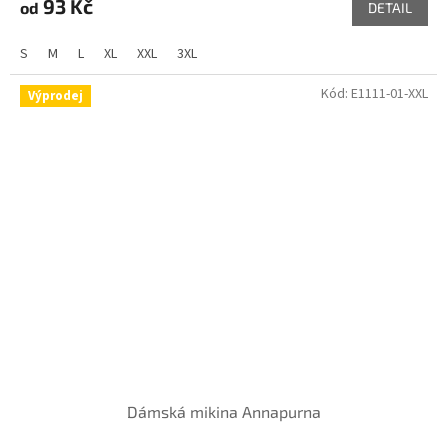
93 Kč
od
DETAIL
S
M
L
XL
XXL
3XL
Kód:
E1111-01-XXL
Výprodej
Dámská mikina Annapurna