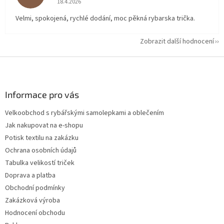
18.4.2026
Velmi, spokojená, rychlé dodání, moc pěkná rybarska trička.
Zobrazit další hodnocení
Z
á
p
a
Informace pro vás
t
Velkoobchod s rybářskými samolepkami a oblečením
í
Jak nakupovat na e-shopu
Potisk textilu na zakázku
Ochrana osobních údajů
Tabulka velikostí triček
Doprava a platba
Obchodní podmínky
Zakázková výroba
Hodnocení obchodu