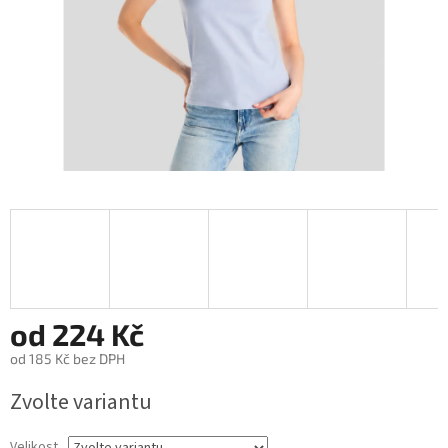
od
224 Kč
od
185 Kč
bez DPH
Měrná
Zvolte variantu
cena:
Velikost