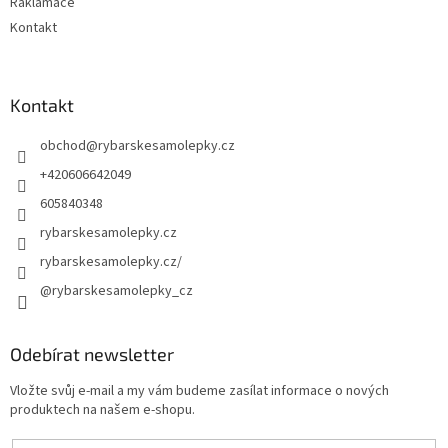
Raklamace
Kontakt
Kontakt
obchod
@
rybarskesamolepky.cz
+420606642049
605840348
rybarskesamolepky.cz
rybarskesamolepky.cz/
@rybarskesamolepky_cz
Odebírat newsletter
Vložte svůj e-mail a my vám budeme zasílat informace o nových
produktech na našem e-shopu.