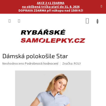
Přejít
AKCE 2 +1 ZDARMA
na
na oblíbená trička platí do 31. 8. 2026
DOPRAVA ZDARMA při nákupu nad 1500 Kč!
obsah
NÁKUP
KOŠÍK
Dámská polokošile Star
Průměrné
Neohodnoceno
Podrobnosti hodnocení
Značka:
ROLY
hodnocení
produktu
je
0,0
z
5
hvězdiček.