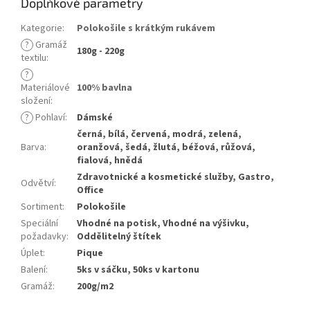
Doplňkové parametry
Kategorie
:
Polokošile s krátkým rukávem
?
Gramáž
180g - 220g
textilu
:
?
Materiálové
100% bavlna
složení
:
?
Pohlaví
:
Dámské
černá, bílá, červená, modrá, zelená,
Barva
:
oranžová, šedá, žlutá, béžová, růžová,
fialová, hnědá
Zdravotnické a kosmetické služby, Gastro,
Odvětví
:
Office
Sortiment
:
Polokošile
Speciální
Vhodné na potisk, Vhodné na výšivku,
požadavky
:
Oddělitelný štítek
Úplet
:
Pique
Balení
:
5ks v sáčku, 50ks v kartonu
Gramáž
:
200g/m2