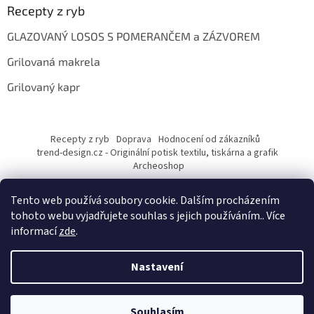
Recepty z ryb
GLAZOVANÝ LOSOS S POMERANČEM a ZÁZVOREM
Grilovaná makrela
Grilovaný kapr
Recepty z ryb
Doprava
Hodnocení od zákazníků
trend-design.cz - Originální potisk textilu, tiskárna a grafik
Archeoshop
Tento web používá soubory cookie. Dalším procházením
tohoto webu vyjadřujete souhlas s jejich používáním.. Více
informací
zde
.
Nastavení
Vytvořil Shoptet
Souhlasím
Copyright 2026
rybarskesamolepky.cz
. Všechna práva vyhrazena.