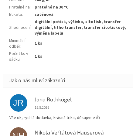
Gramáž
:
180 g/m²
Pratelné na
:
pratelné na 30 °C
Etiketa
:
saténová
digitální potisk, výšivka, sítotisk, transfer
Zhodnocení
:
digitální, litho transfer, transfer sítotiskový,
výměna labelu
Minimální
1 ks
odběr
:
Počet ks v
1 ks
sáčku
:
Jana Rothkögel
JR
Hodnocení obchodu je 5 z 5 hvězdiček.
16.5.2026
Vše ok, rychlá dodávka, krásná trika, děkujeme 👍
Nikola Veřtátová Hauserová