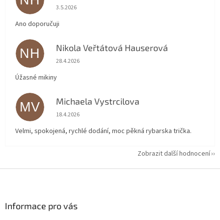
NH
Hodnocení obchodu je 5 z 5 hvězdiček.
3.5.2026
Ano doporučuji
Nikola Veřtátová Hauserová
NH
Hodnocení obchodu je 5 z 5 hvězdiček.
28.4.2026
Úžasné mikiny
Michaela Vystrcilova
MV
Hodnocení obchodu je 5 z 5 hvězdiček.
18.4.2026
Velmi, spokojená, rychlé dodání, moc pěkná rybarska trička.
Zobrazit další hodnocení
Z
á
p
a
Informace pro vás
t