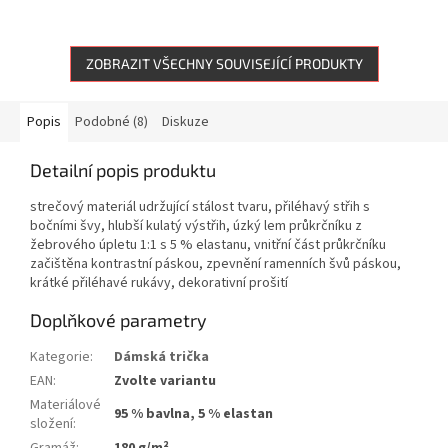
ZOBRAZIT VŠECHNY SOUVISEJÍCÍ PRODUKTY
Popis
Podobné (8)
Diskuze
Detailní popis produktu
strečový materiál udržující stálost tvaru, přiléhavý střih s
bočními švy, hlubší kulatý výstřih, úzký lem průkrčníku z
žebrového úpletu 1:1 s 5 % elastanu, vnitřní část průkrčníku
začištěna kontrastní páskou, zpevnění ramenních švů páskou,
krátké přiléhavé rukávy, dekorativní prošití
Doplňkové parametry
Kategorie
:
Dámská trička
EAN
:
Zvolte variantu
Materiálové
95 % bavlna, 5 % elastan
složení
: