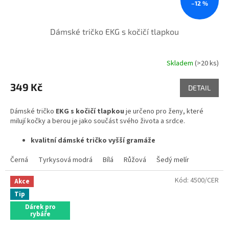
–12 %
Dámské tričko EKG s kočičí tlapkou
Skladem
(>20 ks)
349 Kč
DETAIL
Dámské tričko
EKG s kočičí tlapkou
je určeno pro ženy, které
milují kočky a berou je jako součást svého života a srdce.
kvalitní dámské tričko vyšší gramáže
100% bavlna - Single Jersey
Černá
Tyrkysová modrá
Bílá
Růžová
Šedý melír
Kód:
4500/CER
Akce
Tip
Dárek pro
rybáře