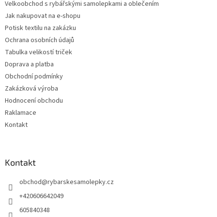
Velkoobchod s rybářskými samolepkami a oblečením
í
Jak nakupovat na e-shopu
Potisk textilu na zakázku
Ochrana osobních údajů
Tabulka velikostí triček
Doprava a platba
Obchodní podmínky
Zakázková výroba
Hodnocení obchodu
Raklamace
Kontakt
Kontakt
obchod
@
rybarskesamolepky.cz
+420606642049
605840348