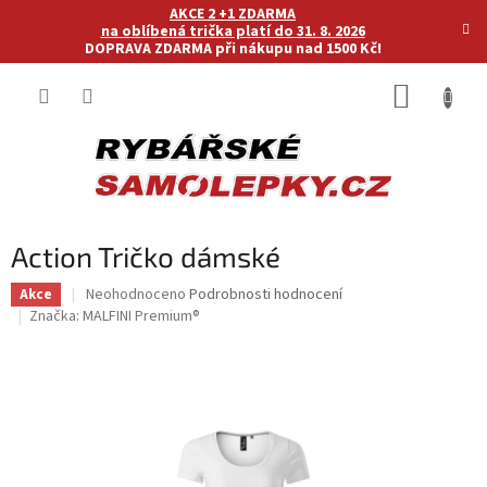
Přejít
AKCE 2 +1 ZDARMA
na
na oblíbená trička platí do 31. 8. 2026
DOPRAVA ZDARMA při nákupu nad 1500 Kč!
obsah
NÁKUP
KOŠÍK
Action Tričko dámské
Průměrné
Neohodnoceno
Podrobnosti hodnocení
Akce
hodnocení
Značka:
MALFINI Premium®
produktu
je
0,0
z
5
hvězdiček.