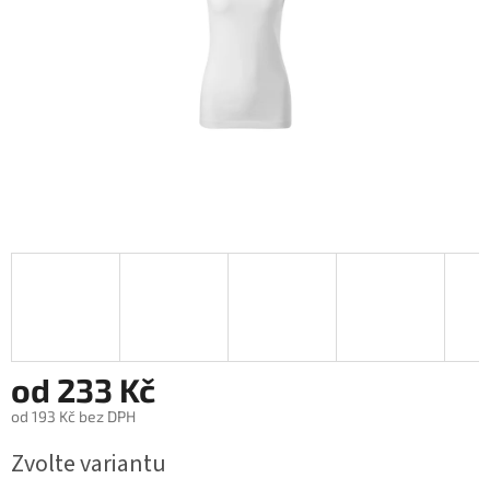
od
233 Kč
od
193 Kč
bez DPH
Měrná
Zvolte variantu
cena: