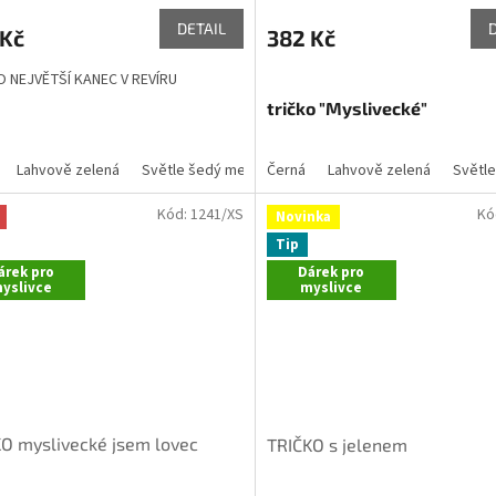
cení
ktu
DETAIL
 Kč
382 Kč
 NEJVĚTŠÍ KANEC V REVÍRU
tričko "Myslivecké"
ček.
Lahvově zelená
Světle šedý melír
Černá
Žlutá
Lahvově zelená
Červená
Khaki
Světle
Čok
Kód:
1241/XS
Kó
Novinka
Tip
árek pro
Dárek pro
yslivce
myslivce
O myslivecké jsem lovec
TRIČKO s jelenem