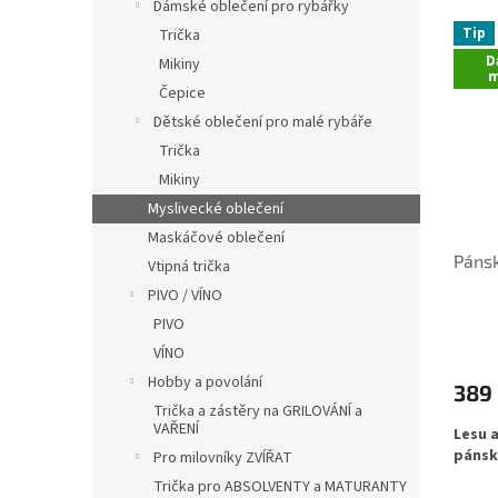
í
Dámské oblečení pro rybářky
V
n
p
Tip
Trička
ý
í
a
D
Mikiny
p
p
m
n
i
r
Čepice
e
s
o
Dětské oblečení pro malé rybáře
l
p
d
Trička
r
u
Mikiny
o
k
Myslivecké oblečení
d
t
Maskáčové oblečení
u
ů
Pánsk
k
Vtipná trička
t
PIVO / VÍNO
ů
PIVO
Průmě
VÍNO
hodno
produ
Hobby a povolání
389
je
Trička a zástěry na GRILOVÁNÍ a
5,0
VAŘENÍ
Lesu a
z
pánsk
Pro milovníky ZVÍŘAT
5
hvězdi
Trička pro ABSOLVENTY a MATURANTY