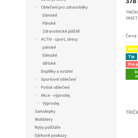
378
Oblečení pro zdravotníky
TRIČK
Dámské
SKEET
Pánské
Zdravotnické pláště
Černá
ACTIV - sport, dresy
pánské
Novi
Dámské
Tip
dětské
Pro p
Doplňky a ostatní
D
m
Sportovní oblečení
Potisk oblečení
Akce - výprodej
Výprodej
Samolepky
TRIČ
Wobblery
Ryby polštáře
Průmě
Dárkové poukazy