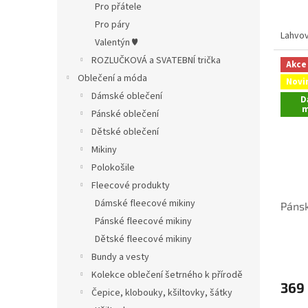
Pro přátele
Pro páry
Lahvov
Valentýn ♥
ROZLUČKOVÁ a SVATEBNÍ trička
Akce
Oblečení a móda
Novi
Dámské oblečení
D
m
Pánské oblečení
Dětské oblečení
Mikiny
Polokošile
Fleecové produkty
Dámské fleecové mikiny
Pánsk
Pánské fleecové mikiny
Dětské fleecové mikiny
Bundy a vesty
Kolekce oblečení šetrného k přírodě
369
Čepice, klobouky, kšiltovky, šátky