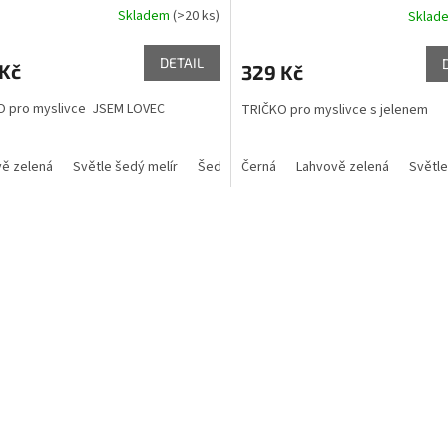
Skladem
(>20 ks)
Sklad
rné
cení
ktu
DETAIL
 Kč
329 Kč
O pro myslivce JSEM LOVEC
TRIČKO pro myslivce s jelenem
ček.
ě zelená
Světle šedý melír
Šedý melír
Černá
Khaki
Lahvově zelená
Marlboro červená
Světle
O
v
l
á
d
a
c
í
p
r
v
k
y