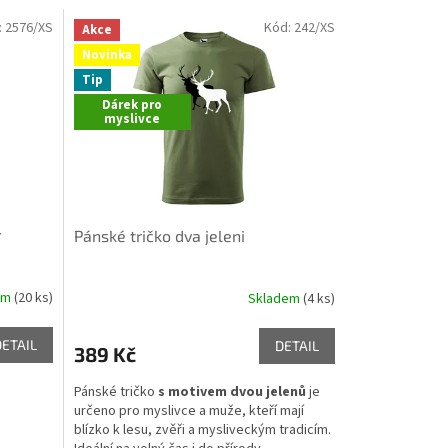
:
2576/XS
Kód:
242/XS
Akce
Novinka
Tip
Dárek pro
myslivce
r
Pánské tričko dva jeleni
em
(20 ks)
Skladem
(4 ks)
Průměrné
hodnocení
produktu
DETAIL
DETAIL
389 Kč
je
5,0
Pánské tričko
s motivem dvou jelenů
je
z
určeno pro myslivce a muže, kteří mají
5
blízko k lesu, zvěři a mysliveckým tradicím.
hvězdiček.