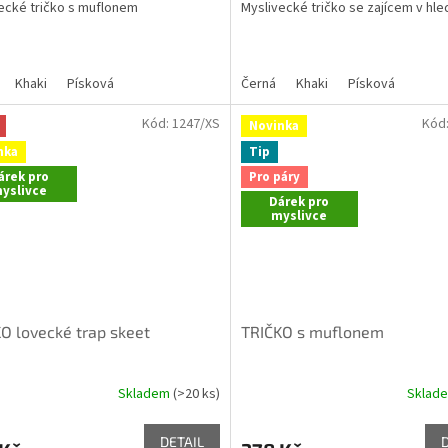
ecké tričko s muflonem
Myslivecké tričko se zajícem v hl
Khaki
Písková
Černá
Khaki
Písková
Kód:
1247/XS
Kód
Novinka
nka
Tip
árek pro
Pro páry
yslivce
Dárek pro
myslivce
O lovecké trap skeet
TRIČKO s muflonem
Skladem
(>20 ks)
Sklad
DETAIL