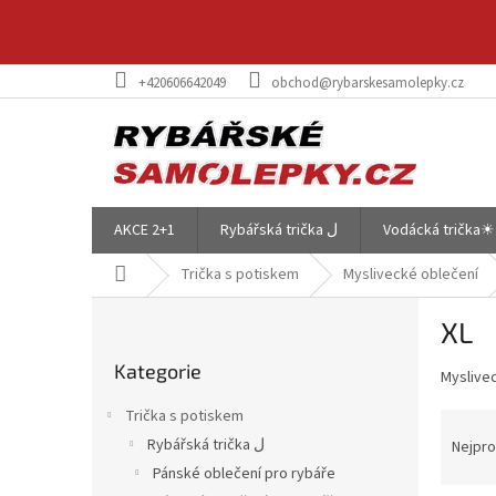
Přejít
na
obsah
+420606642049
obchod@rybarskesamolepky.cz
AKCE 2+1
Rybářská trička ل
Vodácká trička☀
Domů
Trička s potiskem
Myslivecké oblečení
P
XL
o
Přeskočit
s
Kategorie
kategorie
Myslivec
t
r
Trička s potiskem
Ř
a
a
Rybářská trička ل
Nejpro
n
z
Pánské oblečení pro rybáře
n
e