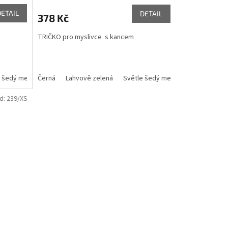
DETAIL
DETAIL
378 Kč
TRIČKO pro myslivce s kancem
 šedý melír
oládová
Černá
Lahvově zelená
Světle šedý melír
Šedý melír
d:
239/XS