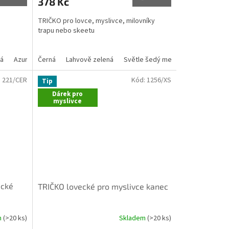
378 Kč
je
5,0
TRIČKO pro lovce, myslivce, milovníky
z
trapu nebo skeetu
5
hvězdiček.
rá
 červená
Azurově modrá
Písková
Černá
Lahvově zelená
Červená
Khaki
Světle šedý melír
Čokoládová
Šedý melír
:
221/CER
Kód:
1256/XS
Tip
Dárek pro
myslivce
ecké
TRIČKO lovecké pro myslivce kanec
m
(>20 ks)
Skladem
(>20 ks)