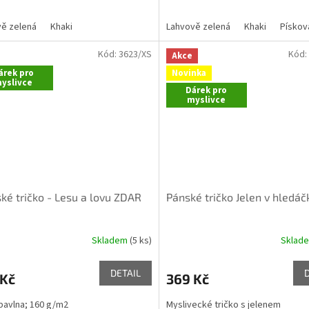
ě zelená
Khaki
Lahvově zelená
Khaki
Pískov
Kód:
3623/XS
Kód:
Akce
árek pro
Novinka
yslivce
Dárek pro
myslivce
é tričko - Lesu a lovu ZDAR
Pánské tričko Jelen v hledáč
Skladem
(5 ks)
Sklad
Průměrné
hodnocení
produktu
DETAIL
 Kč
369 Kč
je
5,0
avlna; 160 g/m2
Myslivecké tričko s jelenem
z