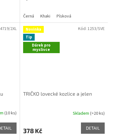
Černá
Khaki
Písková
4719/2XL
Kód:
1253/SVE
Novinka
Tip
Dárek pro
myslivce
ku
TRIČKO lovecké kozlice a jelen
em
(10 ks)
Skladem
(>20 ks)
DETAIL
DETAIL
378 Kč