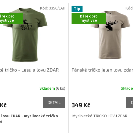
Kód:
3356/LAH
Kód
Tip
árek pro
Dárek pro
yslivce
myslivce
é tričko - Lesu a lovu ZDAR
Pánské tričko jelen lovu zda
Skladem
(6 ks)
Sklad
rné
Průměrné
cení
hodnocení
ktu
produktu
DETAIL
 Kč
349 Kč
je
5,0
 lovu ZDAR - myslivecké tričko
Myslivecké TRIČKO LOVU ZDAR
z
é
5
ček.
hvězdiček.