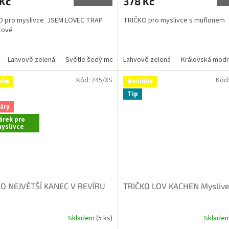
 Kč
378 Kč
O pro myslivce JSEM LOVEC TRAP
TRIČKO pro myslivce s muflonem
 ové
Lahvově zelená
Světle šedý melír
Lahvově zelená
Šedý melír
Khaki
Královská mod
Marlboro
Kód:
245/XS
Kód
nka
Novinka
Tip
áry
árek pro
yslivce
KO NEJVĚTŠÍ KANEC V REVÍRU
TRIČKO LOV KACHEN Mysliv
Skladem
(5 ks)
Sklade
rné