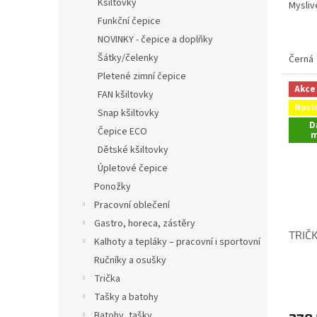
Kšiltovky
Mysliv
Funkční čepice
NOVINKY - čepice a doplňky
Šátky/čelenky
Černá
Pletené zimní čepice
Akce
FAN kšiltovky
Novi
Snap kšiltovky
D
Čepice ECO
m
Dětské kšiltovky
Úpletové čepice
Ponožky
Pracovní oblečení
Gastro, horeca, zástěry
TRIČK
Kalhoty a tepláky – pracovní i sportovní
Ručníky a osušky
Trička
Tašky a batohy
Batohy, tašky