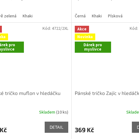
5
hvězdiček.
ě zelená
Khaki
Černá
Khaki
Písková
Kód:
4722/2XL
Kód:
Akce
nka
Novinka
árek pro
Dárek pro
yslivce
myslivce
é tričko muflon v hledáčku
Pánské tričko Zajíc v hledáč
Skladem
(10 ks)
Sklad
DETAIL
 Kč
369 Kč