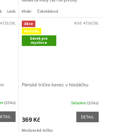
Ideální na volný čas i do přírody.
á
Ledově šedá
Khaki
Čokoládová
4725/2XL
Kód:
4716/2XL
Akce
Novinka
Dárek pro
myslivce
ku
Pánské tričko kanec v hledáčku
em
(10 ks)
Skladem
(10 ks)
DETAIL
DETAIL
369 Kč
Myslivecké tričko