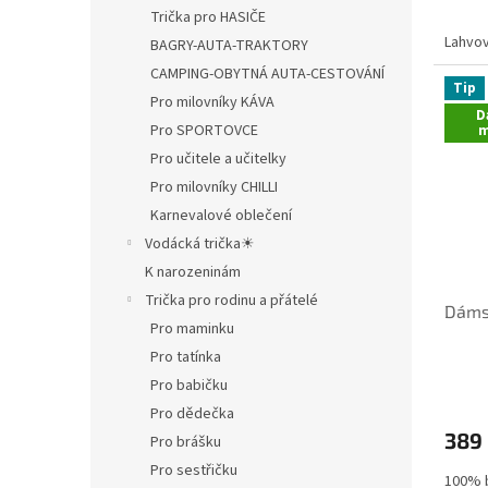
Trička pro HASIČE
Lahvov
BAGRY-AUTA-TRAKTORY
CAMPING-OBYTNÁ AUTA-CESTOVÁNÍ
Tip
Pro milovníky KÁVA
D
Pro SPORTOVCE
m
Pro učitele a učitelky
Pro milovníky CHILLI
Karnevalové oblečení
Vodácká trička☀
K narozeninám
Trička pro rodinu a přátelé
Dámsk
Pro maminku
Pro tatínka
Pro babičku
Pro dědečka
389
Pro brášku
Pro sestřičku
100% b