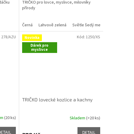
edáčku
TRIČKO pro lovce, myslivce, milovníky
přírody
Černá
Lahvově zelená
Světle šedý melír
Námořní mod
:
278/AZU
Kód:
1250/XS
Novinka
Dárek pro
myslivce
TRIČKO lovecké kozlice a kachny
em
(20 ks)
Skladem
(>20 ks)
Průměrné
hodnocení
produktu
DETAIL
DETAIL