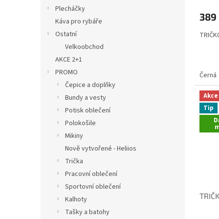
hodno
Plecháčky
produ
389
je
Káva pro rybáře
5,0
Ostatní
TRIČKO
z
5
Velkoobchod
hvězdi
AKCE 2+1
PROMO
Černá
Čepice a doplňky
Akce
Bundy a vesty
Tip
Potisk oblečení
D
Polokošile
m
Mikiny
Nově vytvořené - Heliios
Trička
Pracovní oblečení
Sportovní oblečení
TRIČK
Kalhoty
Tašky a batohy