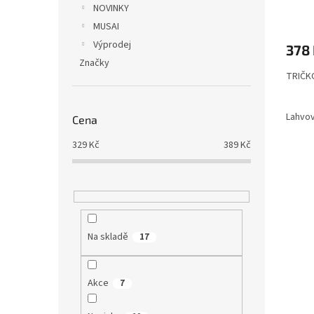
NOVINKY
Průmě
hodno
MUSAI
produ
Výprodej
378
je
Značky
5,0
TRIČK
z
5
hvězdi
Lahvov
Cena
329
Kč
389
Kč
Na skladě
17
Akce
7