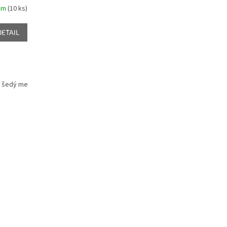
em
(10 ks)
DETAIL
 šedý melír
Písková
Khaki
Čokoládová