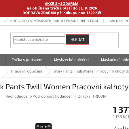
AKCE 2 +1 ZDARMA
na oblíbená trička platí do 31. 8. 2026
DOPRAVA ZDARMA při nákupu nad 1500 Kč!
VELKOOBCHOD S RYBÁŘSKÝMI SAMOLEPKAMI A OBLEČENÍM
JAK NAKUPO
HLEDAT
Trička s potiskem
Myslivecké oblečení
Maskáčové oble
Pracovní oblečení
Work Pants Twill Women Pracovní kalhoty 
k Pants Twill Women Pracovní kalhot
Průměrné
Neohodnoceno
Podrobnosti hodnocení
Značka:
TRICORP
hodnocení
produktu
1 37
je
1 138 Kč
0,0
z
Měrná
5