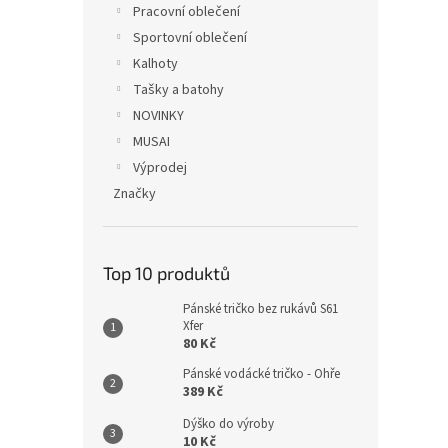
Pracovní oblečení
Sportovní oblečení
Kalhoty
Tašky a batohy
NOVINKY
MUSAI
Výprodej
Značky
Top 10 produktů
Pánské tričko bez rukávů S61
Xfer
80 Kč
Pánské vodácké tričko - Ohře
389 Kč
Dýško do výroby
10 Kč