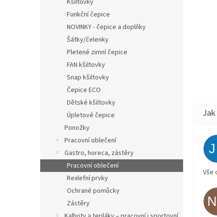
Kšiltovky
Funkční čepice
NOVINKY - čepice a doplňky
Šátky/čelenky
Pletené zimní čepice
FAN kšiltovky
Snap kšiltovky
Čepice ECO
Dětské kšiltovky
Úpletové čepice
Ponožky
Pracovní oblečení
Gastro, horeca, zástěry
Pracovní oblečení
Vše 
Rexlefní prvky
Ochrané pomůcky
Zástěry
Kalhoty a tepláky – pracovní i sportovní