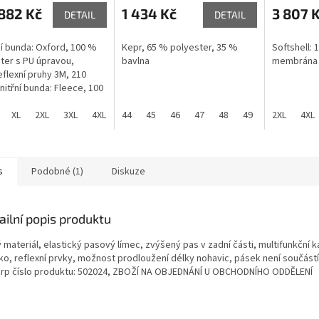
882 Kč
1 434 Kč
3 807 
DETAIL
DETAIL
í bunda: Oxford, 100 %
Kepr, 65 % polyester, 35 %
Softshell: 
ter s PU úpravou,
bavlna
membrána
eflexní pruhy 3M, 210
nitřní bunda: Fleece, 100
ester, antipilingová
 z obou stran,
XL
2XL
3XL
4XL
44
45
46
47
48
49
50
2XL
51
4XL
eflexní pruhy 3M, 280
s
Podobné (1)
Diskuze
ailní popis produktu
 materiál, elastický pasový límec, zvýšený pas v zadní části, multifunkční k
ko, reflexní prvky, možnost prodloužení délky nohavic, pásek není součástí
orp číslo produktu: 502024, ZBOŽÍ NA OBJEDNÁNÍ U OBCHODNÍHO ODDĚLENÍ