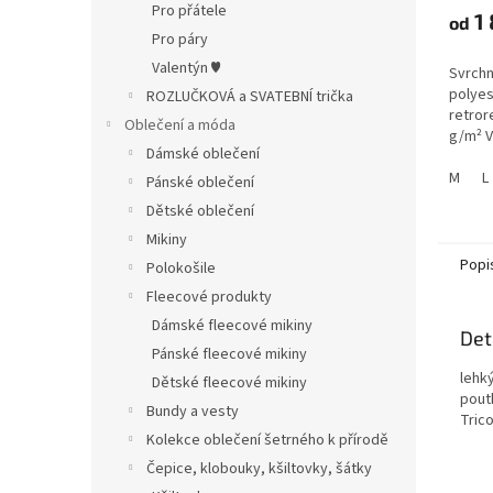
Pro přátele
1 
od
Pro páry
Valentýn ♥
Svrchn
polyes
ROZLUČKOVÁ a SVATEBNÍ trička
retror
Oblečení a móda
g/m² V
Dámské oblečení
% poly
úprava
M
L
Pánské oblečení
retror
Dětské oblečení
g/m²
Mikiny
Popi
Polokošile
Fleecové produkty
Dámské fleecové mikiny
Det
Pánské fleecové mikiny
lehký
Dětské fleecové mikiny
pout
Bundy a vesty
Tric
Kolekce oblečení šetrného k přírodě
Čepice, klobouky, kšiltovky, šátky