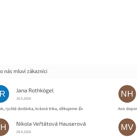
Jana Rothkögel
JR
NH
Hodnocení obchodu je 5 z 5 hvězdiček.
16.5.2026
ok, rychlá dodávka, krásná trika, děkujeme 👍
Ano dopor
Nikola Veřtátová Hauserová
NH
MV
Hodnocení obchodu je 5 z 5 hvězdiček.
28.4.2026