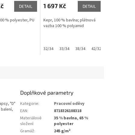
Kč
1 697 Kč
DETAIL
DETAIL
100 % polyester, PU
Kepr, 100 % bavlna; plátnová
vazba 100 % polyamid
52
53
54
55
56
32/34
58
33/34
60
62
38/34
42/32
29/32
32/32
Doplňkové parametry
apsy, "D"
Kategorie
:
Pracovní oděvy
 balení,
EAN
:
8718326108318
Materiálové
35 % bavlna, 65 %
složení
:
polyester
Gramáž
:
245 g/m²