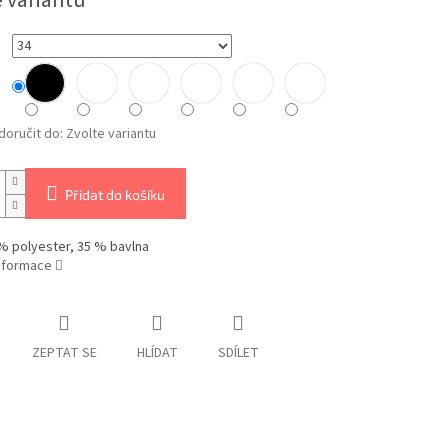
e variantu
oručit do:
Zvolte variantu
Přidat do košíku
% polyester, 35 % bavlna
informace
ZEPTAT SE
HLÍDAT
SDÍLET