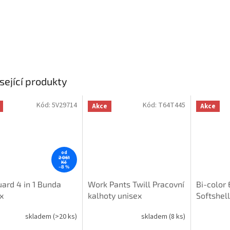
sející produkty
Kód:
5V29714
Kód:
T64T445
Akce
Akce
od
2 061
Kč
–8 %
ard 4 in 1 Bunda
Work Pants Twill Pracovní
Bi-color
x
kalhoty unisex
Softshell
bunda un
skladem
(>20 ks)
skladem
(8 ks)