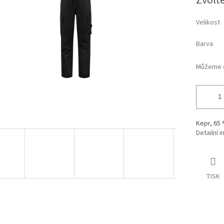
Zvolt
cena:
hvězdiček.
Velikost
Barva
Můžeme d
Kepr, 65 
Detailní 
TISK