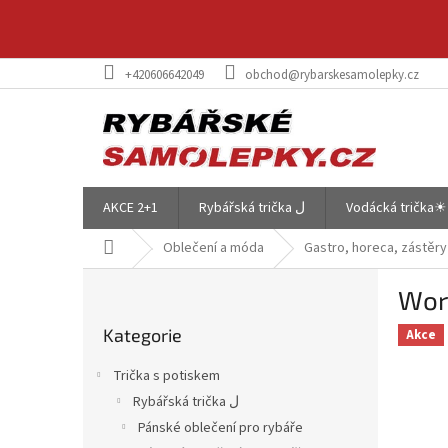
Přejít
na
obsah
+420606642049
obchod@rybarskesamolepky.cz
AKCE 2+1
Rybářská trička ل
Vodácká trička☀
Domů
Oblečení a móda
Gastro, horeca, zástěry
P
Wor
o
Přeskočit
s
Kategorie
kategorie
Akce
t
r
Trička s potiskem
a
Rybářská trička ل
n
Pánské oblečení pro rybáře
n