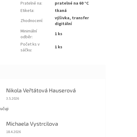
Pratelné na
:
pratelné na 60 °C
Etiketa
:
tkaná
výšivka, transfer
Zhodnocení
:
digitální
Minimální
1 ks
odběr
:
Počet ks v
1 ks
sáčku
:
Nikola Veřtátová Hauserová
Hodnocení obchodu je 5 z 5 hvězdiček.
3.5.2026
učuji
Michaela Vystrcilova
Hodnocení obchodu je 5 z 5 hvězdiček.
18.4.2026