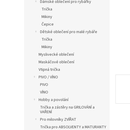
í
Dámské oblečení pro rybářky
p
Trička
a
Mikiny
n
Čepice
e
Dětské oblečení pro malé rybáře
l
Trička
Mikiny
Myslivecké oblečení
Maskáčové oblečení
Vtipná trička
PIVO / VÍNO
PIVO
VÍNO
Hobby a povolání
Trička a zástěry na GRILOVÁNÍ a
VAŘENÍ
Pro milovníky ZVÍŘAT
Trička pro ABSOLVENTY a MATURANTY