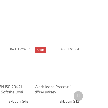
Kód:
T529717
Kód:
T60T64J
Akce
 EN ISO 20471
Work Jeans Pracovní
 Softshellová
džíny unisex
Další
isex
produkt
skladem
(9 ks)
skladem
(1 ks)