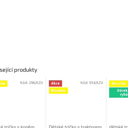
sející produkty
Kód:
296/AZU
Kód:
554/AZU
nka
Akce
Novinka
Novinka
Dárek
rybá
é tričko s koněm
Dětské tričko s traktorem
dětské tr