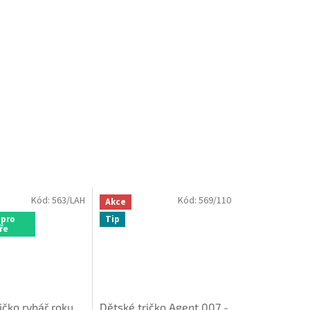
Kód:
563/LAH
Kód:
569/110
Akce
 pro
Tip
ře
ičko rybář roku
Dětské tričko Agent 007 -