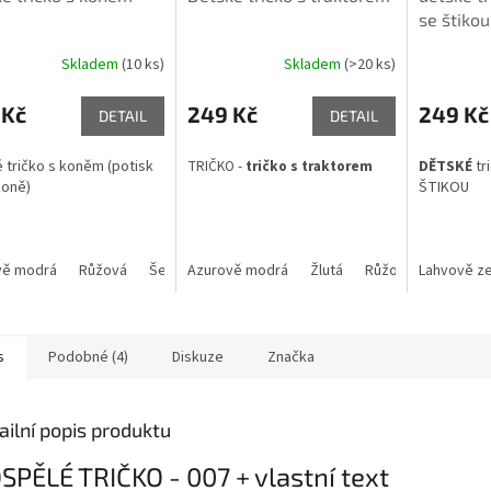
se štikou
Skladem
(10 ks)
Skladem
(>20 ks)
rné
Průměrné
cení
hodnocení
ktu
produktu
 Kč
249 Kč
249 Kč
DETAIL
DETAIL
je
5,0
 tričko s koněm (potisk
TRIČKO -
tričko s traktorem
DĚTSKÉ
tr
z
koně)
ŠTIKOU
5
ček.
hvězdiček.
vě modrá
Růžová
Šedý melír
Azurově modrá
Limetkově zelená
Žlutá
Růžová
Malinová
Lahvově ze
Šedý mel
s
Podobné (4)
Diskuze
Značka
ailní popis produktu
SPĚLÉ TRIČKO - 007 + vlastní text