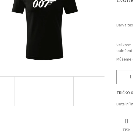
Zvolt
cena:
hvězdiček.
Barva tex
Velikost
oblečení
Můžeme d
TRIČKO 0
Detailní 
TISK