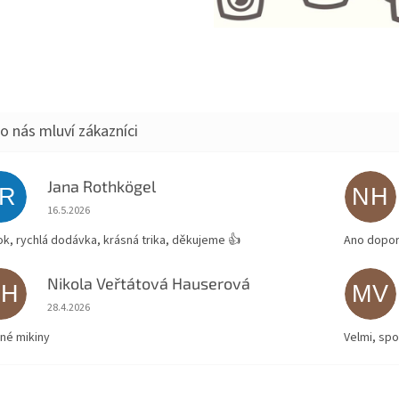
Jana Rothkögel
JR
NH
Hodnocení obchodu je 5 z 5 hvězdiček.
16.5.2026
ok, rychlá dodávka, krásná trika, děkujeme 👍
Ano dopor
Nikola Veřtátová Hauserová
NH
MV
Hodnocení obchodu je 5 z 5 hvězdiček.
28.4.2026
né mikiny
Velmi, spo