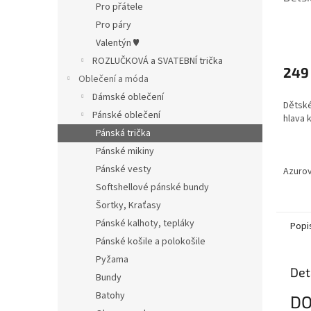
Pro přátele
Pro páry
Průmě
Valentýn ♥
hodno
ROZLUČKOVÁ a SVATEBNÍ trička
produ
249
Oblečení a móda
je
4,0
Dámské oblečení
Dětské
z
Pánské oblečení
hlava 
5
Pánská trička
hvězdi
Pánské mikiny
Pánské vesty
Azuro
Softshellové pánské bundy
Šortky, Kraťasy
Pánské kalhoty, tepláky
Popi
Pánské košile a polokošile
Pyžama
Det
Bundy
Batohy
DO