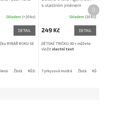
s vlastním jménem
Další
produkt
Skladem
(>20 ks)
Skladem
(20 ks)
249 Kč
DETAIL
DETAIL
ičko RYBÁŘ ROKU SE
DĚTSKÉ TRIČKO 00 + můžete
vložit
vlastní text
lená
ír
Limetkově zelená
Žlutá
Růžová
Tyrkysová modrá
Zelené jablko
Šedý melír
Limetkově zelená
Žlutá
Růžová
Šedý melí