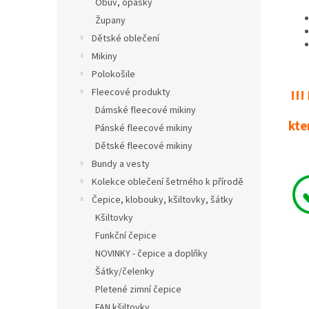
Obuv, opasky
Župany
Dětské oblečení
Mikiny
Polokošile
Fleecové produkty
!!
Dámské fleecové mikiny
kte
Pánské fleecové mikiny
Dětské fleecové mikiny
Bundy a vesty
Kolekce oblečení šetrného k přírodě
Čepice, klobouky, kšiltovky, šátky
Kšiltovky
Funkční čepice
NOVINKY - čepice a doplňky
Šátky/čelenky
Pletené zimní čepice
FAN kšiltovky