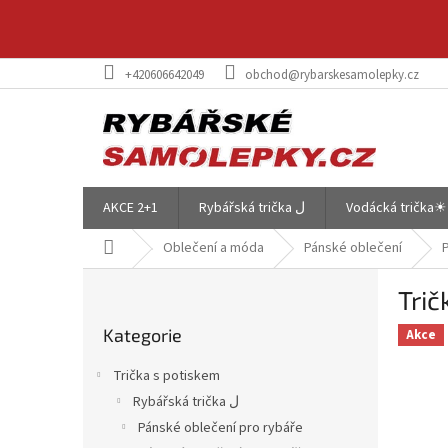
Přejít
na
obsah
+420606642049
obchod@rybarskesamolepky.cz
AKCE 2+1
Rybářská trička ل
Vodácká trička☀
Domů
Oblečení a móda
Pánské oblečení
P
Tri
o
Přeskočit
s
Kategorie
kategorie
Akce
t
r
Trička s potiskem
a
Rybářská trička ل
n
Pánské oblečení pro rybáře
n