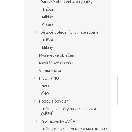
í
Dámské oblečení pro rybářky
p
Trička
a
Mikiny
n
Čepice
e
Dětské oblečení pro malé rybáře
l
Trička
Mikiny
Myslivecké oblečení
Maskáčové oblečení
Vtipná trička
PIVO / VÍNO
PIVO
VÍNO
Hobby a povolání
Trička a zástěry na GRILOVÁNÍ a
VAŘENÍ
Pro milovníky ZVÍŘAT
Trička pro ABSOLVENTY a MATURANTY