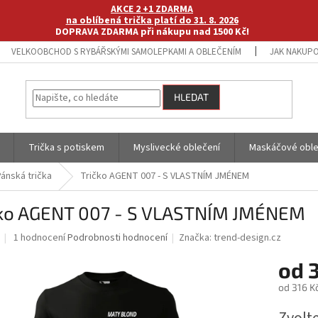
AKCE 2 +1 ZDARMA
na oblíbená trička platí do 31. 8. 2026
DOPRAVA ZDARMA při nákupu nad 1500 Kč!
VELKOOBCHOD S RYBÁŘSKÝMI SAMOLEPKAMI A OBLEČENÍM
JAK NAKUPO
HLEDAT
Trička s potiskem
Myslivecké oblečení
Maskáčové oble
Pánská trička
Tričko AGENT 007 - S VLASTNÍM JMÉNEM
čko AGENT 007 - S VLASTNÍM JMÉNEM
Průměrné
1 hodnocení
Podrobnosti hodnocení
Značka:
trend-design.cz
hodnocení
produktu
od
je
od
316 K
5,0
z
Měrná
5