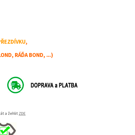
PŘEZDÍVKU
,
BLOND, RÁĎA BOND, ...)
át a žehlit
ZDE