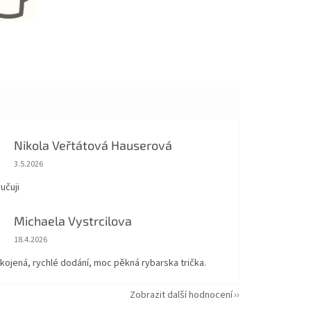
Nikola Veřtátová Hauserová
Hodnocení obchodu je 5 z 5 hvězdiček.
3.5.2026
učuji
Michaela Vystrcilova
Hodnocení obchodu je 5 z 5 hvězdiček.
18.4.2026
kojená, rychlé dodání, moc pěkná rybarska trička.
Zobrazit další hodnocení