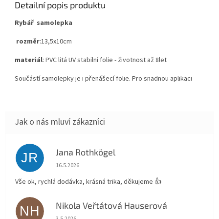
Detailní popis produktu
Rybář samolepka
rozměr
:13,5x10cm
materiál
: PVC litá UV stabilní folie - životnost až 8let
Součástí samolepky je i přenášecí folie. Pro snadnou aplikaci
Jana Rothkögel
JR
Hodnocení obchodu je 5 z 5 hvězdiček.
16.5.2026
Vše ok, rychlá dodávka, krásná trika, děkujeme 👍
Nikola Veřtátová Hauserová
NH
Hodnocení obchodu je 5 z 5 hvězdiček.
3.5.2026