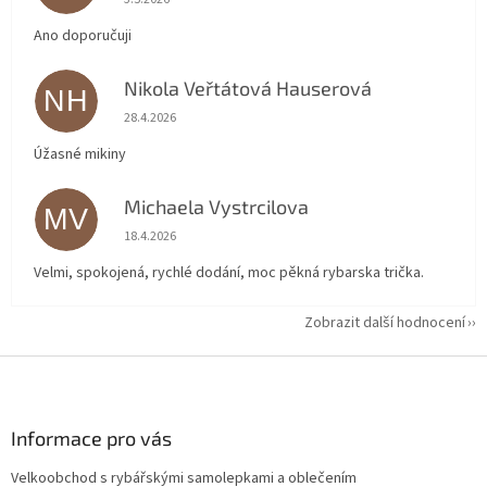
Ano doporučuji
Nikola Veřtátová Hauserová
NH
Hodnocení obchodu je 5 z 5 hvězdiček.
28.4.2026
Úžasné mikiny
Michaela Vystrcilova
MV
Hodnocení obchodu je 5 z 5 hvězdiček.
18.4.2026
Velmi, spokojená, rychlé dodání, moc pěkná rybarska trička.
Zobrazit další hodnocení
Z
á
p
a
Informace pro vás
t
Velkoobchod s rybářskými samolepkami a oblečením
í