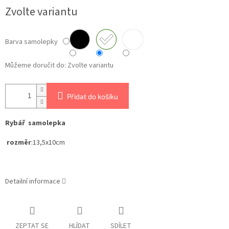
Měrná
Zvolte variantu
cena:
Barva samolepky
Můžeme doručit do:
Zvolte variantu
Přidat do košíku
Rybář samolepka
rozměr
:13,5x10cm
Detailní informace
ZEPTAT SE
HLÍDAT
SDÍLET