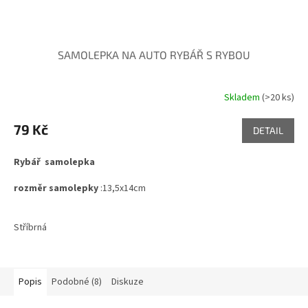
SAMOLEPKA NA AUTO RYBÁŘ S RYBOU
Skladem
(>20 ks)
Průměrné
hodnocení
produktu
79 Kč
DETAIL
je
5,0
Rybář samolepka
z
5
rozměr samolepky
:13,5x14cm
hvězdiček.
Stříbrná
Popis
Podobné (8)
Diskuze