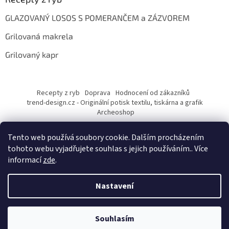
GLAZOVANÝ LOSOS S POMERANČEM a ZÁZVOREM
Grilovaná makrela
Grilovaný kapr
Recepty z ryb
Doprava
Hodnocení od zákazníků
trend-design.cz - Originální potisk textilu, tiskárna a grafik
Archeoshop
Tento web používá soubory cookie. Dalším procházením
tohoto webu vyjadřujete souhlas s jejich používáním.. Více
informací
zde
.
Nastavení
Vytvořil Shoptet
Souhlasím
Copyright 2026
rybarskesamolepky.cz
. Všechna práva vyhrazena.