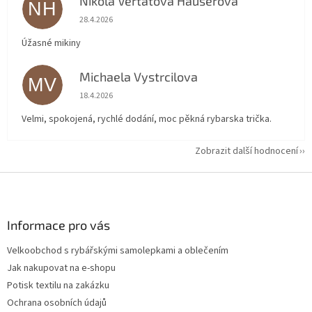
Nikola Veřtátová Hauserová
NH
Hodnocení obchodu je 5 z 5 hvězdiček.
28.4.2026
Úžasné mikiny
Michaela Vystrcilova
MV
Hodnocení obchodu je 5 z 5 hvězdiček.
18.4.2026
Velmi, spokojená, rychlé dodání, moc pěkná rybarska trička.
Zobrazit další hodnocení
Z
á
p
a
Informace pro vás
t
Velkoobchod s rybářskými samolepkami a oblečením
í
Jak nakupovat na e-shopu
Potisk textilu na zakázku
Ochrana osobních údajů