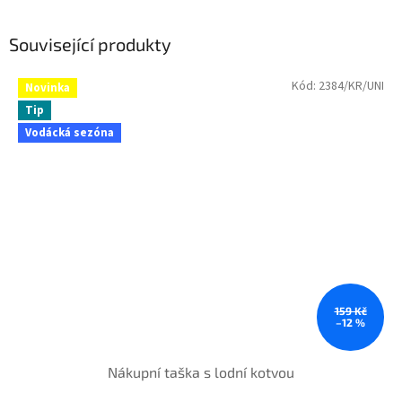
Související produkty
Kód:
2384/KR/UNI
Novinka
Tip
Vodácká sezóna
159 Kč
–12 %
Nákupní taška s lodní kotvou