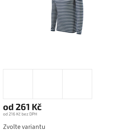
od
261 Kč
od
216 Kč
bez DPH
Měrná
Zvolte variantu
cena: