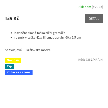
Skladem
(>20 ks)
139 Kč
DETAIL
bavlněná tkaná taška nižší gramáže
rozměry tašky 42 x 38 cm, popruhy 60 x 2,5 cm
petrolejová
královská modrá
Kód:
2387/KR/UNI
Novinka
Tip
Vodácká sezóna