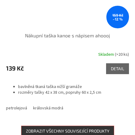
159 Kč
–12 %
Nákupní taška kanoe s nápisem ahoooj
Skladem
(>20 ks)
139 Kč
DETAIL
bavlněná tkaná taška nižší gramáže
rozměry tašky 42 x 38 cm, popruhy 60 x 2,5 cm
petrolejová
královská modrá
ZOBRAZIT VŠECHNY SOUVISEJÍCÍ PRODUKTY