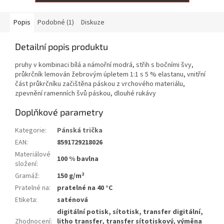
Popis
Podobné (1)
Diskuze
Detailní popis produktu
pruhy v kombinaci bílá a námořní modrá, střih s bočními švy,
průkrčník lemován žebrovým úpletem 1:1 s 5 % elastanu, vnitřní
část průkrčníku začištěna páskou z vrchového materiálu,
zpevnění ramenních švů páskou, dlouhé rukávy
Doplňkové parametry
Kategorie
:
Pánská trička
EAN
:
8591729218026
Materiálové
100 % bavlna
složení
:
Gramáž
:
150 g/m²
Pratelné na
:
pratelné na 40 °C
Etiketa
:
saténová
digitální potisk, sítotisk, transfer digitální,
Zhodnocení
:
litho transfer, transfer sítotiskový, výměna