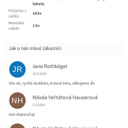
labelu
Počet ks v
10 ks
sáčku
:
Minimální
1 ks
odběr
:
Jana Rothkögel
JR
Hodnocení obchodu je 5 z 5 hvězdiček.
16.5.2026
Vše ok, rychlá dodávka, krásná trika, děkujeme 👍
Nikola Veřtátová Hauserová
NH
Hodnocení obchodu je 5 z 5 hvězdiček.
3.5.2026
Ano doporučuji