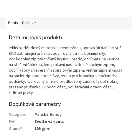
Popis
Diskuze
Detailní popis produktu
lehký voděodolný materiál s membránou, úprava BIONIC FINISH®
ECO zabraňující průniku vody, rovný střih s bočními díly,
voděodolný zip zakončený krytkou brady, odnímatelná kapuce
na stažení šňůrkou, lemy rukávů nastavitelné suchým zipem,
boční kapsy s reverzním spirálovým zipem, vnitřní náprsní kapsa
na suchý zip, podlepené švy, vstup pro branding v bočním švu
podšívky, tvarovaný a mírně prodloužený zadní díl , dolní okraj
stažený pruženkou v boční části, odvětrávání v zadní části ,
reflexní prvky
Doplňkové parametry
Kategorie
:
Pánské Bundy
EAN
:
Zvolte variantu
Gramáž
:
105 g/m²