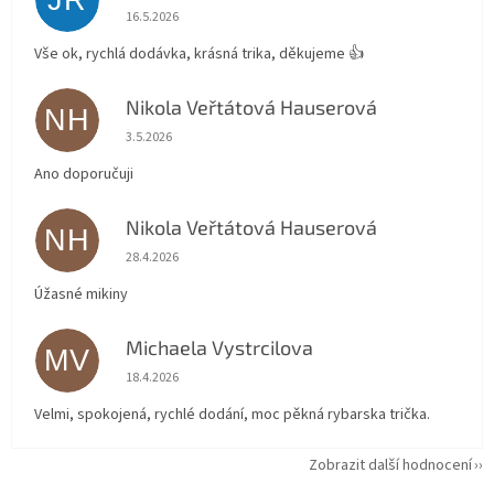
JR
Hodnocení obchodu je 5 z 5 hvězdiček.
16.5.2026
Vše ok, rychlá dodávka, krásná trika, děkujeme 👍
Nikola Veřtátová Hauserová
NH
Hodnocení obchodu je 5 z 5 hvězdiček.
3.5.2026
Ano doporučuji
Nikola Veřtátová Hauserová
NH
Hodnocení obchodu je 5 z 5 hvězdiček.
28.4.2026
Úžasné mikiny
Michaela Vystrcilova
MV
Hodnocení obchodu je 5 z 5 hvězdiček.
18.4.2026
Velmi, spokojená, rychlé dodání, moc pěkná rybarska trička.
Zobrazit další hodnocení