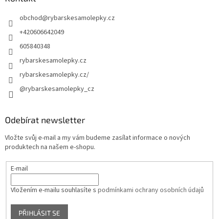
obchod
@
rybarskesamolepky.cz
+420606642049
605840348
rybarskesamolepky.cz
rybarskesamolepky.cz/
@rybarskesamolepky_cz
Odebírat newsletter
Vložte svůj e-mail a my vám budeme zasílat informace o nových
produktech na našem e-shopu.
E-mail
Vložením e-mailu souhlasíte s
podmínkami ochrany osobních údajů
PŘIHLÁSIT SE