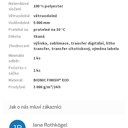
Materiálové
100 % polyester
složení
:
Větruodolné
:
větruodolné
Voděodolné
:
5 000 mm
Pratelné na
:
pratelné na 30 °C
Etiketa
:
tkaná
výšivka, sublimace, transfer digitální, litho
Zhodnocení
:
transfer, transfer sítotiskový, výměna labelu
Minimální
1 ks
odběr
:
Počet ks v
1 ks
sáčku
:
Materiál
:
BIONIC FINISH® ECO
Prodyšné
:
3 000 g/m²/24 h
Jana Rothkögel