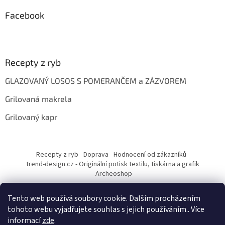
Facebook
Recepty z ryb
GLAZOVANÝ LOSOS S POMERANČEM a ZÁZVOREM
Grilovaná makrela
Grilovaný kapr
Recepty z ryb
Doprava
Hodnocení od zákazníků
trend-design.cz - Originální potisk textilu, tiskárna a grafik
Archeoshop
Tento web používá soubory cookie. Dalším procházením
tohoto webu vyjadřujete souhlas s jejich používáním.. Více
informací
zde
.