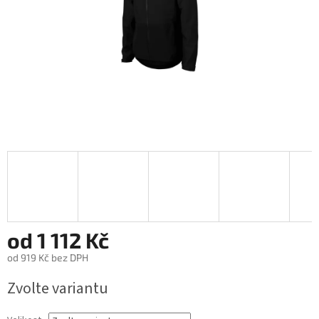
od
1 112 Kč
od
919 Kč
bez DPH
Měrná
Zvolte variantu
cena: