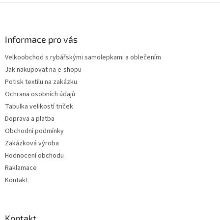
Z
á
p
a
Informace pro vás
t
Velkoobchod s rybářskými samolepkami a oblečením
í
Jak nakupovat na e-shopu
Potisk textilu na zakázku
Ochrana osobních údajů
Tabulka velikostí triček
Doprava a platba
Obchodní podmínky
Zakázková výroba
Hodnocení obchodu
Raklamace
Kontakt
Kontakt