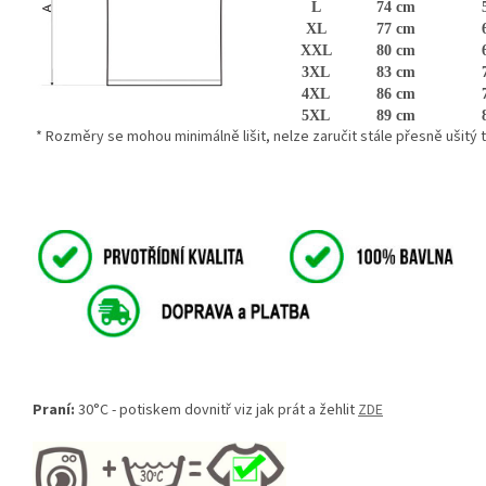
L
74 cm
XL
77 cm
XXL
80 cm
3XL
83 cm
4XL
86 cm
5XL
89 cm
* Rozměry se mohou minimálně lišit, nelze zaručit stále přesně ušitý te
Praní:
30°C - potiskem dovnitř viz jak prát a žehlit
ZDE