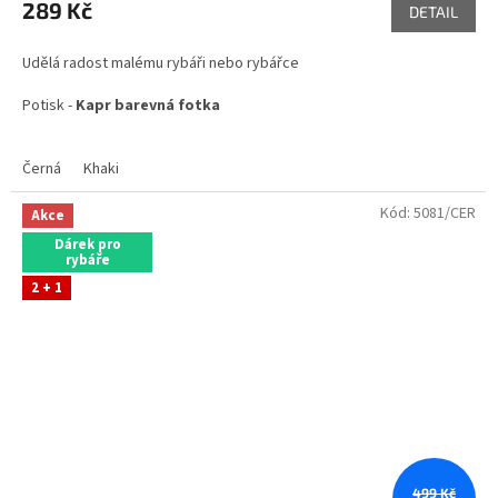
289 Kč
DETAIL
Udělá radost malému rybáři nebo rybářce
Potisk -
Kapr barevná fotka
Černá
Khaki
Skladem ve variantách
Kód:
5081/CER
Akce
Dárek pro
rybáře
2 + 1
499 Kč