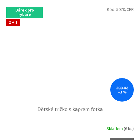
Kód:
5078/CER
Dárek pro
rybáře
2 + 1
299 Kč
–3 %
Dětské tričko s kaprem fotka
Skladem
(6 ks)