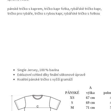
pánské tričko s kaprem, tričko kapr fotka, rybářské tričko kapr,
tričko pro rybáře, tričko s rybou kapr, rybářské tričko s fotkou
Single Jersey, 100 % bavlna
Exkluzivní vzhled díky finální silikonové úpravě
Kvalitní pánské tričko s vyšší gramáží
A
PÁNSKÉ
výška
polo
XS
67 cm
S
69 cm
M
71 cm