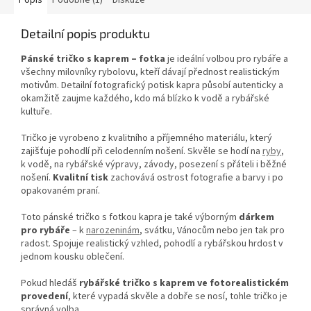
Popis
Podobné (1)
Diskuze
Detailní popis produktu
Pánské tričko s kaprem – fotka
je ideální volbou pro rybáře a
všechny milovníky rybolovu, kteří dávají přednost realistickým
motivům. Detailní fotografický potisk kapra působí autenticky a
okamžitě zaujme každého, kdo má blízko k vodě a rybářské
kultuře.
Tričko je vyrobeno z kvalitního a příjemného materiálu, který
zajišťuje pohodlí při celodenním nošení. Skvěle se hodí na
ryby
,
k vodě, na rybářské výpravy, závody, posezení s přáteli i běžné
nošení.
Kvalitní tisk
zachovává ostrost fotografie a barvy i po
opakovaném praní.
Toto pánské tričko s fotkou kapra je také výborným
dárkem
pro rybáře
– k
narozeninám
, svátku, Vánocům nebo jen tak pro
radost. Spojuje realistický vzhled, pohodlí a rybářskou hrdost v
jednom kousku oblečení.
Pokud hledáš
rybářské tričko s kaprem ve fotorealistickém
provedení
, které vypadá skvěle a dobře se nosí, tohle tričko je
správná volba.