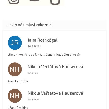
Jana Rothkögel
JR
Hodnocení obchodu je 5 z 5 hvězdiček.
16.5.2026
Vše ok, rychlá dodávka, krásná trika, děkujeme 👍
Nikola Veřtátová Hauserová
NH
Hodnocení obchodu je 5 z 5 hvězdiček.
3.5.2026
Ano doporučuji
Nikola Veřtátová Hauserová
NH
Hodnocení obchodu je 5 z 5 hvězdiček.
28.4.2026
Úžasné mikiny