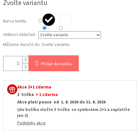
Zvolte variantu
cena:
Barva textilu
Velikost oblečení
Můžeme doručit do:
Zvolte variantu
Přidat do košíku
Akce 2+1 zdarma
2 trička
+ 1 zdarma
Akce platí pouze od 1. 8. 2026 do 31. 8. 2026
(do košíku vložte 3 trička se symbolem 2+1 a zaplatíte
jen 2)
Podmínky akce