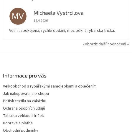
Michaela Vystrcilova
MV
Hodnocení obchodu je 5 z 5 hvězdiček.
18.4.2026
Velmi, spokojená, rychlé dodání, moc pěkná rybarska trička.
Zobrazit další hodnocení
Z
á
p
a
Informace pro vás
t
Velkoobchod s rybářskými samolepkami a oblečením
í
Jak nakupovat na e-shopu
Potisk textilu na zakázku
Ochrana osobních údajů
Tabulka velikostí triček
Doprava a platba
Obchodní podmínky