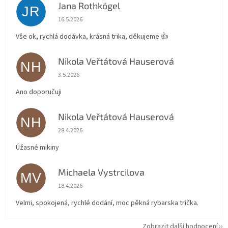
Jana Rothkögel
JR
Hodnocení obchodu je 5 z 5 hvězdiček.
16.5.2026
Vše ok, rychlá dodávka, krásná trika, děkujeme 👍
Nikola Veřtátová Hauserová
NH
Hodnocení obchodu je 5 z 5 hvězdiček.
3.5.2026
Ano doporučuji
Nikola Veřtátová Hauserová
NH
Hodnocení obchodu je 5 z 5 hvězdiček.
28.4.2026
Úžasné mikiny
Michaela Vystrcilova
MV
Hodnocení obchodu je 5 z 5 hvězdiček.
18.4.2026
Velmi, spokojená, rychlé dodání, moc pěkná rybarska trička.
Zobrazit další hodnocení