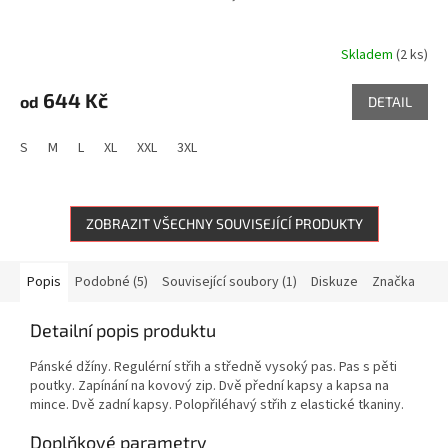
Skladem
(2 ks)
644 Kč
od
DETAIL
S
M
L
XL
XXL
3XL
ZOBRAZIT VŠECHNY SOUVISEJÍCÍ PRODUKTY
Popis
Podobné (5)
Související soubory (1)
Diskuze
Značka
Detailní popis produktu
Pánské džíny. Regulérní střih a středně vysoký pas. Pas s pěti
poutky. Zapínání na kovový zip. Dvě přední kapsy a kapsa na
mince. Dvě zadní kapsy. Polopřiléhavý střih z elastické tkaniny.
Doplňkové parametry