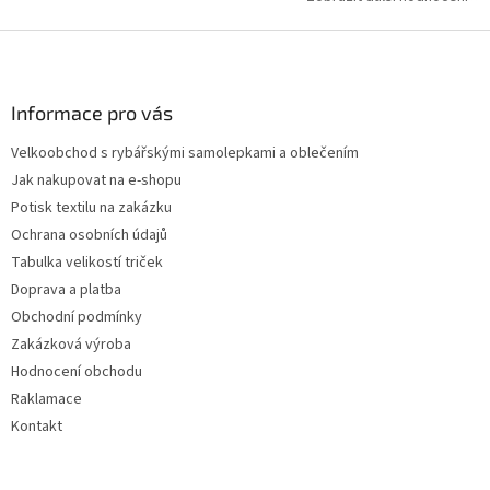
Z
á
p
a
Informace pro vás
t
Velkoobchod s rybářskými samolepkami a oblečením
í
Jak nakupovat na e-shopu
Potisk textilu na zakázku
Ochrana osobních údajů
Tabulka velikostí triček
Doprava a platba
Obchodní podmínky
Zakázková výroba
Hodnocení obchodu
Raklamace
Kontakt