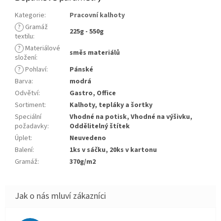
Kategorie
:
Pracovní kalhoty
?
Gramáž
225g - 550g
textilu
:
?
Materiálové
směs materiálů
složení
:
?
Pohlaví
:
Pánské
Barva
:
modrá
Odvětví
:
Gastro, Office
Sortiment
:
Kalhoty, tepláky a šortky
Speciální
Vhodné na potisk, Vhodné na výšivku,
požadavky
:
Oddělitelný štítek
Úplet
:
Neuvedeno
Balení
:
1ks v sáčku, 20ks v kartonu
Gramáž
:
370g/m2