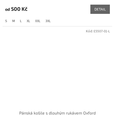
500 Kč
od
DETAIL
S
M
L
XL
XXL
3XL
Kód:
E5507-01-L
Pánská košile s dlouhým rukávem Oxford