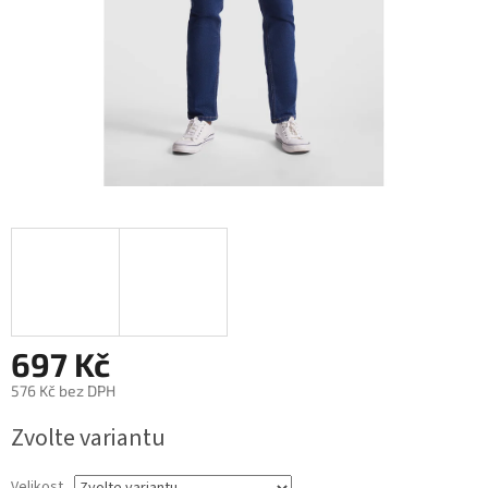
697 Kč
576 Kč bez DPH
Měrná
Zvolte variantu
cena:
Velikost