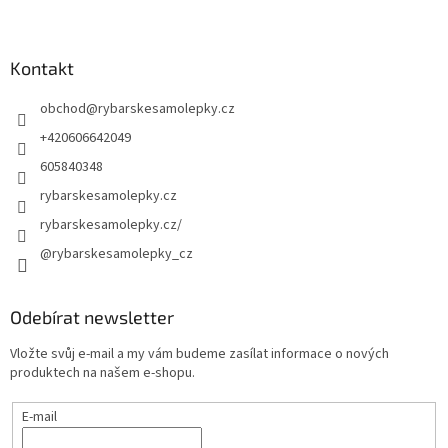
Kontakt
obchod
@
rybarskesamolepky.cz
+420606642049
605840348
rybarskesamolepky.cz
rybarskesamolepky.cz/
@rybarskesamolepky_cz
Odebírat newsletter
Vložte svůj e-mail a my vám budeme zasílat informace o nových
produktech na našem e-shopu.
E-mail