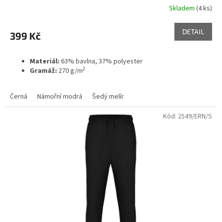
Skladem
(4 ks)
DETAIL
399 Kč
Materiál:
63% bavlna, 37% polyester
2
Gramáž:
270 g/m
Černá
Námořní modrá
Šedý melír
Kód:
2549/ERN/S