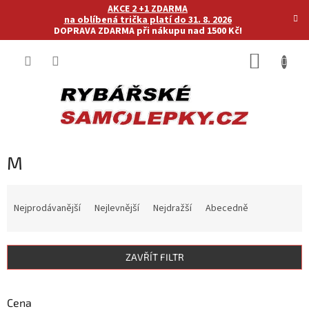
Přejít
AKCE 2 +1 ZDARMA
na
na oblíbená trička platí do 31. 8. 2026
DOPRAVA ZDARMA při nákupu nad 1500 Kč!
obsah
NÁKUP
KOŠÍK
M
Ř
a
Nejprodávanější
Nejlevnější
Nejdražší
Abecedně
z
e
n
ZAVŘÍT FILTR
í
p
r
Cena