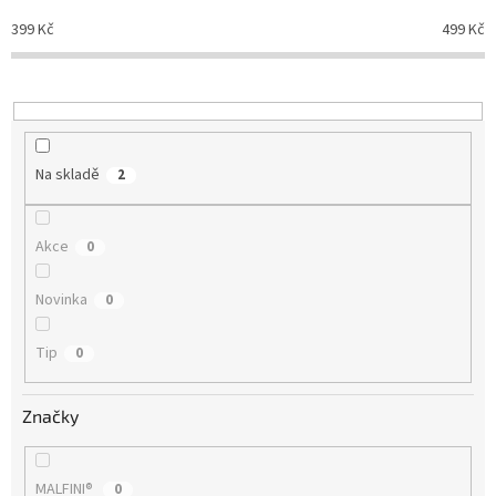
o
d
399
Kč
499
Kč
u
k
t
ů
Na skladě
2
Akce
0
Novinka
0
Tip
0
Značky
MALFINI®
0