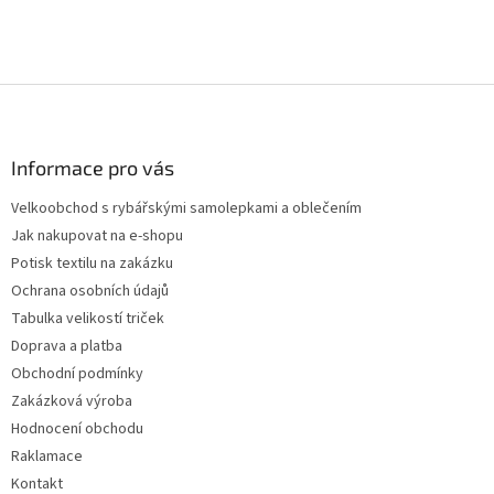
á
d
a
c
Z
í
p
á
r
p
v
a
Informace pro vás
k
t
y
Velkoobchod s rybářskými samolepkami a oblečením
í
v
Jak nakupovat na e-shopu
ý
p
Potisk textilu na zakázku
i
Ochrana osobních údajů
s
Tabulka velikostí triček
u
Doprava a platba
Obchodní podmínky
Zakázková výroba
Hodnocení obchodu
Raklamace
Kontakt