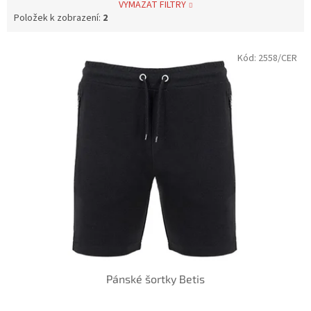
VYMAZAT FILTRY
Položek k zobrazení:
2
V
Kód:
2558/CER
ý
p
i
s
p
r
o
d
u
k
t
ů
Pánské šortky Betis