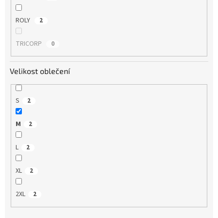
ROLY
2
TRICORP
0
Velikost oblečení
S
2
M
2
L
2
XL
2
2XL
2