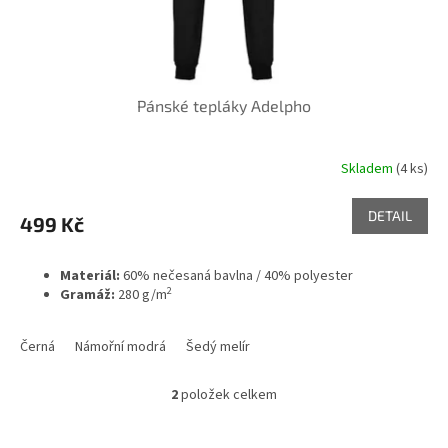
Pánské tepláky Adelpho
Skladem
(4 ks)
DETAIL
499 Kč
Materiál:
60% nečesaná bavlna / 40% polyester
2
Gramáž:
280 g/m
Černá
Námořní modrá
Šedý melír
2
položek celkem
O
v
l