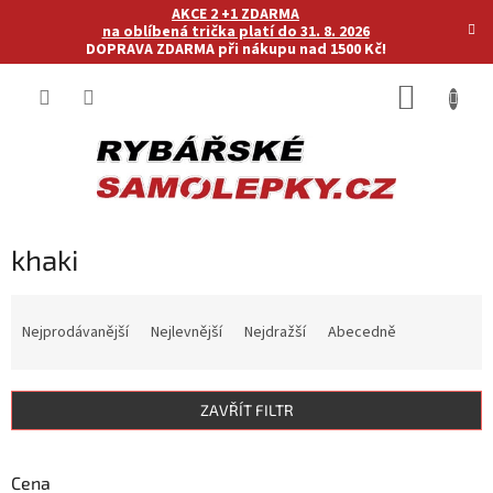
Přejít
AKCE 2 +1 ZDARMA
na
na oblíbená trička platí do 31. 8. 2026
DOPRAVA ZDARMA při nákupu nad 1500 Kč!
obsah
NÁKUP
KOŠÍK
khaki
Ř
a
Nejprodávanější
Nejlevnější
Nejdražší
Abecedně
z
e
n
ZAVŘÍT FILTR
í
p
r
Cena