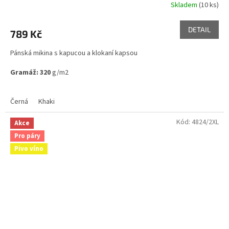
Skladem
(10 ks)
DETAIL
789 Kč
Pánská mikina s kapucou a klokaní kapsou
Gramáž: 320
g/m2
Černá
Khaki
Kód:
4824/2XL
Akce
Pro páry
Pivo víno