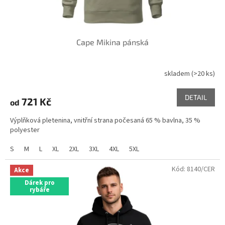
Cape Mikina pánská
skladem
(>20 ks)
DETAIL
721 Kč
od
Výplňková pletenina, vnitřní strana počesaná 65 % bavlna, 35 %
polyester
S
M
L
XL
2XL
3XL
4XL
5XL
Kód:
8140/CER
Akce
Dárek pro
rybáře