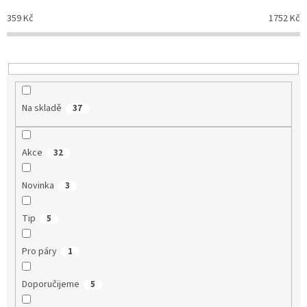
o
d
359
Kč
1752
Kč
u
k
t
ů
Na skladě
37
Akce
32
Novinka
3
Tip
5
Pro páry
1
Doporučijeme
5