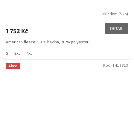
skladem
(5 ks)
DETAIL
1 752 Kč
American fleece, 80 % bavlna, 20 % polyester
S
3XL
4XL
Kód:
T41T813
Akce