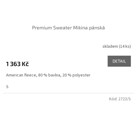
Premium Sweater Mikina pánská
skladem
(14 ks)
DETAIL
1 363 Kč
American fleece, 80 % bavlna, 20 % polyester
S
Kód:
2723/S