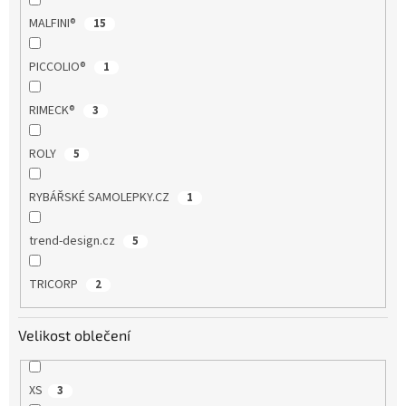
MALFINI®
15
PICCOLIO®
1
RIMECK®
3
ROLY
5
RYBÁŘSKÉ SAMOLEPKY.CZ
1
trend-design.cz
5
TRICORP
2
Velikost oblečení
XS
3