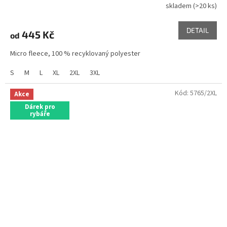
skladem
(>20 ks)
DETAIL
445 Kč
od
Micro fleece, 100 % recyklovaný polyester
S
M
L
XL
2XL
3XL
Kód:
5765/2XL
Akce
Dárek pro
rybáře