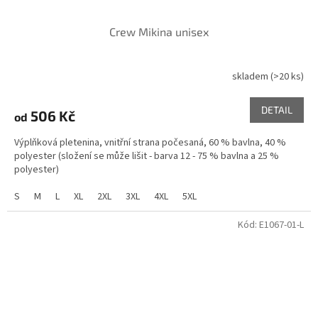
Crew Mikina unisex
skladem
(>20 ks)
DETAIL
506 Kč
od
Výplňková pletenina, vnitřní strana počesaná, 60 % bavlna, 40 %
polyester (složení se může lišit - barva 12 - 75 % bavlna a 25 %
polyester)
S
M
L
XL
2XL
3XL
4XL
5XL
Kód:
E1067-01-L