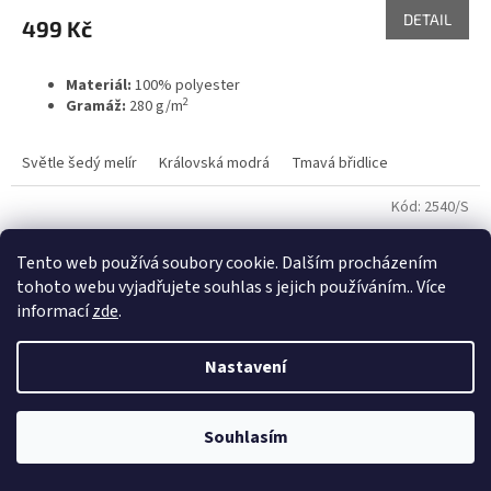
DETAIL
499 Kč
Materiál:
100% polyester
2
Gramáž:
280 g/m
Světle šedý melír
Královská modrá
Tmavá břidlice
Kód:
2540/S
Tento web používá soubory cookie. Dalším procházením
tohoto webu vyjadřujete souhlas s jejich používáním.. Více
informací
zde
.
Nastavení
Souhlasím