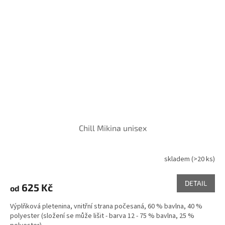
Chill Mikina unisex
skladem
(>20 ks)
DETAIL
625 Kč
od
Výplňková pletenina, vnitřní strana počesaná, 60 % bavlna, 40 %
polyester (složení se může lišit - barva 12 - 75 % bavlna, 25 %