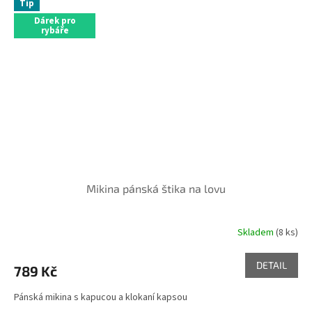
Tip
Dárek pro
rybáře
Mikina pánská štika na lovu
Skladem
(8 ks)
Průměrné
hodnocení
produktu
DETAIL
789 Kč
je
5,0
Pánská mikina s kapucou a klokaní kapsou
z