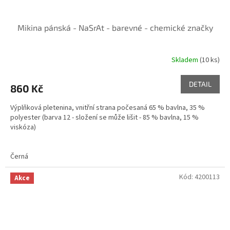
Mikina pánská - NaSrAt - barevné - chemické značky
Skladem
(10 ks)
DETAIL
860 Kč
Výplňková pletenina, vnitřní strana počesaná 65 % bavlna, 35 %
polyester (barva 12 - složení se může lišit - 85 % bavlna, 15 %
viskóza)
#nasrat barevne
Černá
Kód:
4200113
Akce