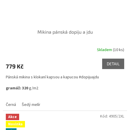
Mikina pánská dopiju a jdu
Skladem
(10 ks)
DETAIL
779 Kč
Pánská mikina s klokaní kapsou a kapucou #dopijuajdu
gramáž: 320
g/m2
Černá
Šedý melír
Kód:
4905/2XL
Akce
Novinka