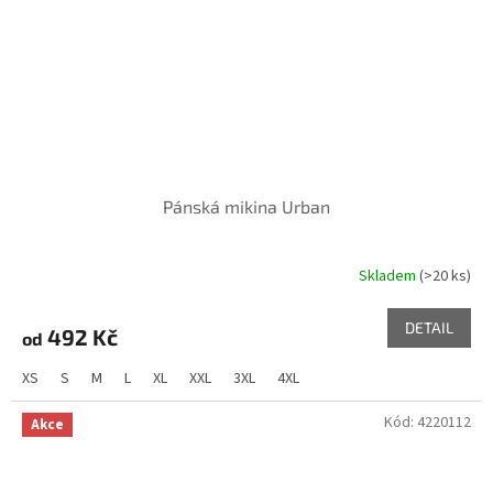
Pánská mikina Urban
Skladem
(>20 ks)
DETAIL
492 Kč
od
XS
S
M
L
XL
XXL
3XL
4XL
Kód:
4220112
Akce