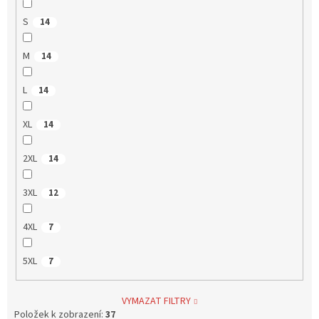
S
14
M
14
L
14
XL
14
2XL
14
3XL
12
4XL
7
5XL
7
VYMAZAT FILTRY
Položek k zobrazení:
37