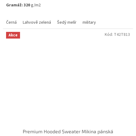
5
Gramáž: 320
g/m2
hvězdiček.
Skladem ve variantách
Černá
Lahvově zelená
Šedý melír
military
Kód:
T42T813
Akce
Premium Hooded Sweater Mikina pánská