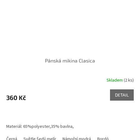
Pánská mikina Clasica
Skladem
(2 ks)
DETAIL
360 Kč
Materiál: 65%polyester,35% bavlna,
Gramáž: 280 g/m²
Černá
Světle šedý melír
Námořní modrá
Bordó