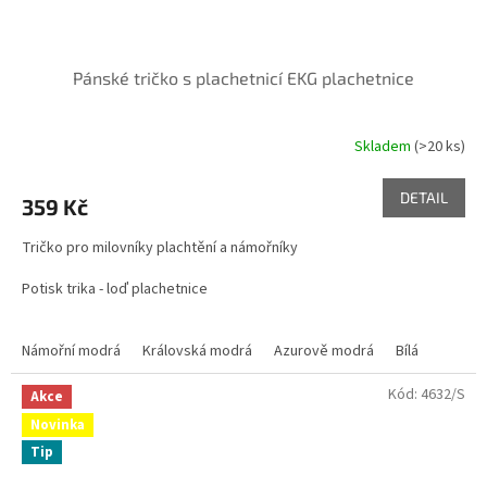
Pánské tričko s plachetnicí EKG plachetnice
Skladem
(>20 ks)
DETAIL
359 Kč
Tričko pro milovníky plachtění a námořníky
Potisk trika - loď plachetnice
Námořní modrá
Královská modrá
Azurově modrá
Bílá
Kód:
4632/S
Akce
Novinka
Tip