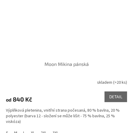
Moon Mikina pánská
skladem
(>20 ks)
DETAIL
840 Kč
od
Výplňková pletenina, vnitřní strana počesaná, 80 % bavlna, 20 %
polyester (barva 12 - složení se může lišit - 75 % bavlna, 25 %
viskóza)
S
M
L
XL
2XL
3XL