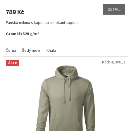
hodnocení
produktu
DETAIL
789 Kč
je
5,0
Pánská mikina s kapucou a klokaní kapsou
z
5
Gramáž: 320
g/m2
hvězdiček.
Skladem ve variantách
Černá
Šedý melír
Khaki
Kód:
4130013
Akce