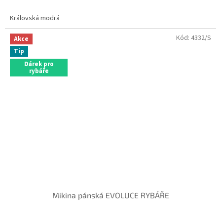
Královská modrá
Kód:
4332/S
Akce
Tip
Dárek pro
rybáře
Mikina pánská EVOLUCE RYBÁŘE