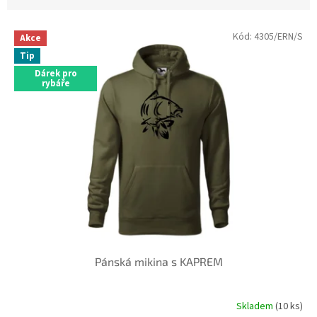
V
Kód:
4305/ERN/S
Akce
ý
Tip
p
Dárek pro
i
rybáře
s
p
r
o
d
u
k
t
ů
Pánská mikina s KAPREM
Skladem
(10 ks)
Průměrné