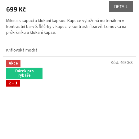
DETAIL
699 Kč
Mikina s kapucí a klokaní kapsou. Kapuce vyložená materiálem v
kontrastní barvě. Šňůrky v kapuci v kontrastní barvě. Lemovka na
průkrčníku a klokaní kapse.
Skladem ve variantách
Královská modrá
Kód:
4680/S
Akce
Dárek pro
rybáře
2 + 1