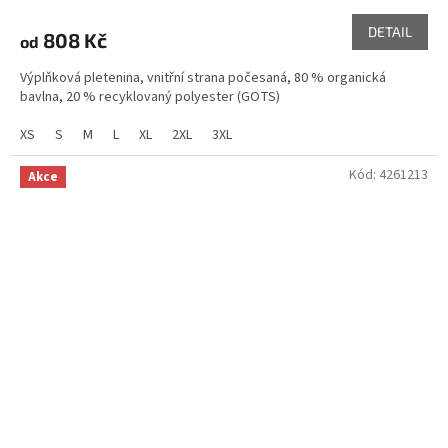
DETAIL
808 Kč
od
Výplňková pletenina, vnitřní strana počesaná, 80 % organická
bavlna, 20 % recyklovaný polyester (GOTS)
XS
S
M
L
XL
2XL
3XL
Kód:
4261213
Akce