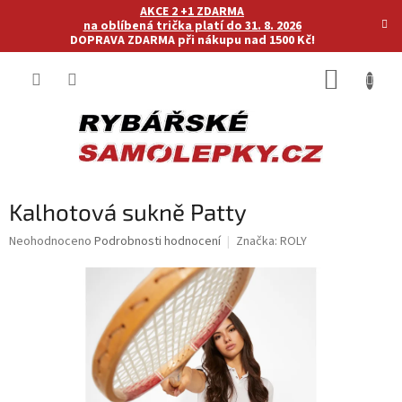
Přejít
AKCE 2 +1 ZDARMA
na
na oblíbená trička platí do 31. 8. 2026
DOPRAVA ZDARMA při nákupu nad 1500 Kč!
obsah
NÁKUP
KOŠÍK
Kalhotová sukně Patty
Průměrné
Neohodnoceno
Podrobnosti hodnocení
Značka:
ROLY
hodnocení
produktu
je
0,0
z
5
hvězdiček.