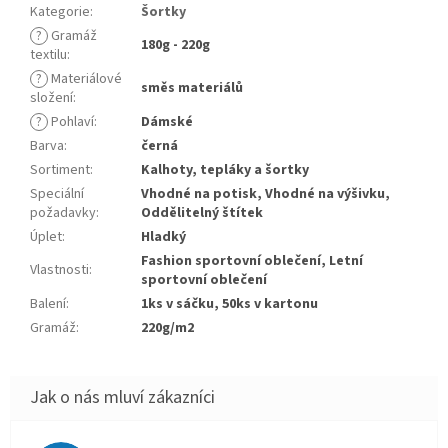
Kategorie
:
Šortky
?
Gramáž
180g - 220g
textilu
:
?
Materiálové
směs materiálů
složení
:
?
Pohlaví
:
Dámské
Barva
:
černá
Sortiment
:
Kalhoty, tepláky a šortky
Speciální
Vhodné na potisk, Vhodné na výšivku,
požadavky
:
Oddělitelný štítek
Úplet
:
Hladký
Fashion sportovní oblečení, Letní
Vlastnosti
:
sportovní oblečení
Balení
:
1ks v sáčku, 50ks v kartonu
Gramáž
:
220g/m2