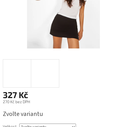
327 Kč
270 Kč bez DPH
Měrná
Zvolte variantu
cena:
Velikost