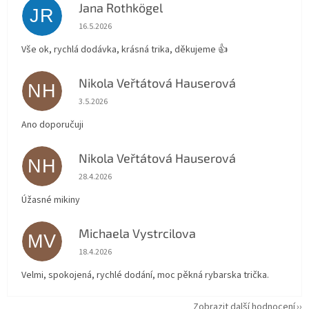
Jana Rothkögel
JR
Hodnocení obchodu je 5 z 5 hvězdiček.
16.5.2026
Vše ok, rychlá dodávka, krásná trika, děkujeme 👍
Nikola Veřtátová Hauserová
NH
Hodnocení obchodu je 5 z 5 hvězdiček.
3.5.2026
Ano doporučuji
Nikola Veřtátová Hauserová
NH
Hodnocení obchodu je 5 z 5 hvězdiček.
28.4.2026
Úžasné mikiny
Michaela Vystrcilova
MV
Hodnocení obchodu je 5 z 5 hvězdiček.
18.4.2026
Velmi, spokojená, rychlé dodání, moc pěkná rybarska trička.
Zobrazit další hodnocení