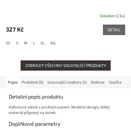
Skladem
(2 ks)
327 Kč
DETAIL
XS
S
M
L
XL
XXL
ZOBRAZIT VŠECHNY SOUVISEJÍCÍ PRODUKTY
Popis
Podobné (5)
Související soubory (1)
Diskuze
Značka
Detailní popis produktu
Kalhotová sukně s pružným pasem. Moderní design, lehký
materiál příjemný na dotek.
Doplňkové parametry