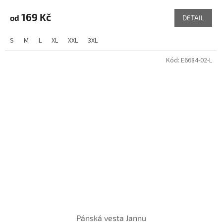
169 Kč
od
DETAIL
S
M
L
XL
XXL
3XL
Kód:
E6684-02-L
Pánská vesta Jannu