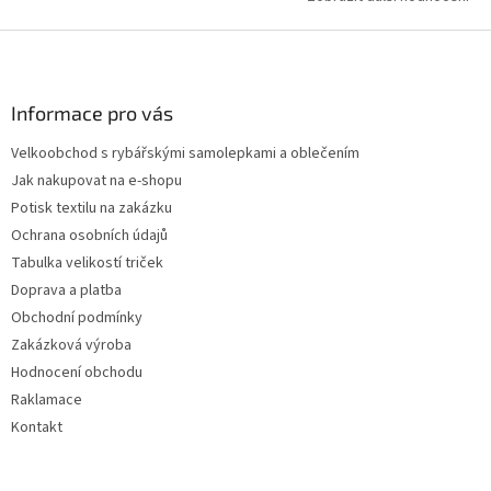
Z
á
p
a
Informace pro vás
t
Velkoobchod s rybářskými samolepkami a oblečením
í
Jak nakupovat na e-shopu
Potisk textilu na zakázku
Ochrana osobních údajů
Tabulka velikostí triček
Doprava a platba
Obchodní podmínky
Zakázková výroba
Hodnocení obchodu
Raklamace
Kontakt