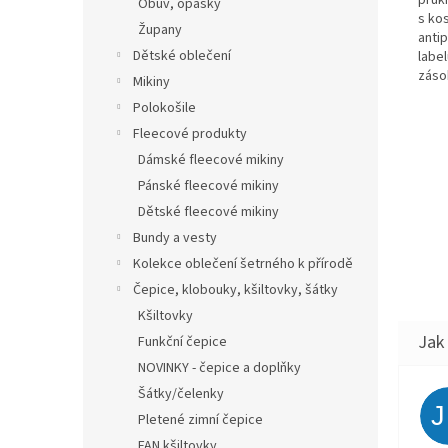
průk
Obuv, opasky
s ko
Župany
antip
Dětské oblečení
labe
záso
Mikiny
Polokošile
Fleecové produkty
Dámské fleecové mikiny
Pánské fleecové mikiny
Dětské fleecové mikiny
Bundy a vesty
Kolekce oblečení šetrného k přírodě
Čepice, klobouky, kšiltovky, šátky
Kšiltovky
Funkční čepice
NOVINKY - čepice a doplňky
Šátky/čelenky
Pletené zimní čepice
FAN kšiltovky