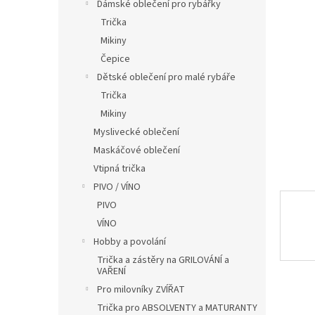
í
Dámské oblečení pro rybářky
p
Trička
a
Mikiny
n
Čepice
e
Dětské oblečení pro malé rybáře
l
Trička
Mikiny
Myslivecké oblečení
Maskáčové oblečení
Vtipná trička
PIVO / VÍNO
PIVO
VÍNO
Hobby a povolání
Trička a zástěry na GRILOVÁNÍ a
VAŘENÍ
Pro milovníky ZVÍŘAT
Trička pro ABSOLVENTY a MATURANTY