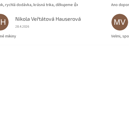
ok, rychlá dodávka, krásná trika, děkujeme 👍
Ano dopor
Nikola Veřtátová Hauserová
NH
MV
Hodnocení obchodu je 5 z 5 hvězdiček.
28.4.2026
né mikiny
Velmi, spo