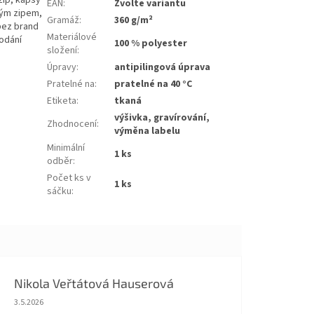
zip, kapsy
EAN
:
Zvolte variantu
hým zipem,
Gramáž
:
360 g/m²
/bez brand
Materiálové
rodání
100 % polyester
složení
:
Úpravy
:
antipilingová úprava
Pratelné na
:
pratelné na 40 °C
Etiketa
:
tkaná
výšivka, gravírování,
Zhodnocení
:
výměna labelu
Minimální
1 ks
odběr
:
Počet ks v
1 ks
sáčku
:
Nikola Veřtátová Hauserová
Hodnocení obchodu je 5 z 5 hvězdiček.
3.5.2026