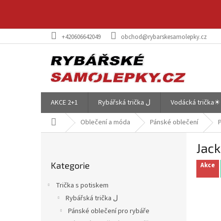
Přejít
na
obsah
+420606642049
obchod@rybarskesamolepky.cz
AKCE 2+1
Rybářská trička ل
Vodácká trička☀
Domů
Oblečení a móda
Pánské oblečení
P
Jack
o
Přeskočit
s
Kategorie
kategorie
Akce
t
r
Trička s potiskem
a
Rybářská trička ل
n
Pánské oblečení pro rybáře
n