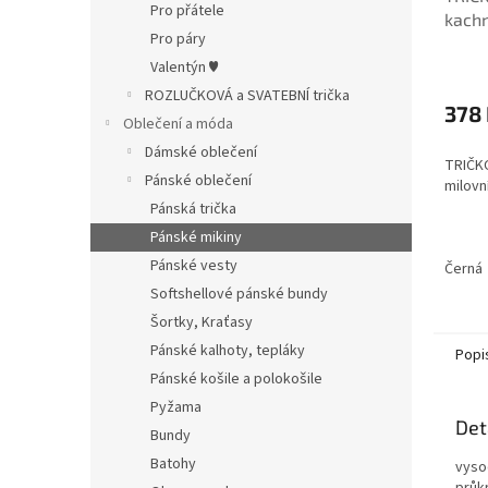
Pro přátele
kach
Pro páry
Průmě
Valentýn ♥
hodno
ROZLUČKOVÁ a SVATEBNÍ trička
produ
378
Oblečení a móda
je
5,0
Dámské oblečení
TRIČKO
z
Pánské oblečení
milovn
5
Pánská trička
hvězdi
Pánské mikiny
Pánské vesty
Černá
Softshellové pánské bundy
Šortky, Kraťasy
Pánské kalhoty, tepláky
Popi
Pánské košile a polokošile
Pyžama
Det
Bundy
Batohy
vyso