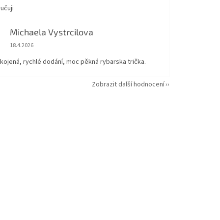
učuji
Michaela Vystrcilova
Hodnocení obchodu je 5 z 5 hvězdiček.
18.4.2026
kojená, rychlé dodání, moc pěkná rybarska trička.
Zobrazit další hodnocení