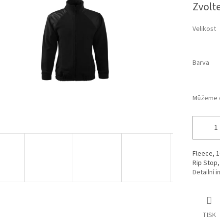
5
Zvolt
cena:
hvězdiček.
Velikost
Barva
Můžeme d
Fleece, 1
Rip Stop,
Detailní 
TISK