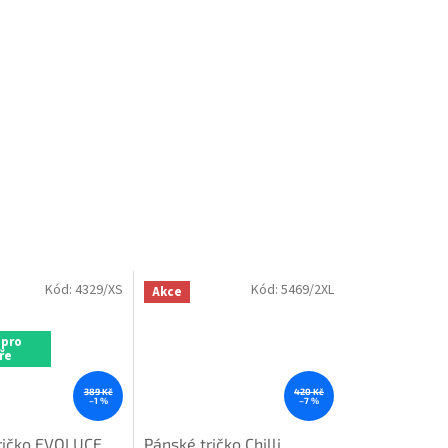
Kód:
4329/XS
Kód:
5469/2XL
Akce
 pro
ře
389 Kč
420 Kč
–1 %
–7 %
ričko EVOLUCE
Pánské tričko Chilli