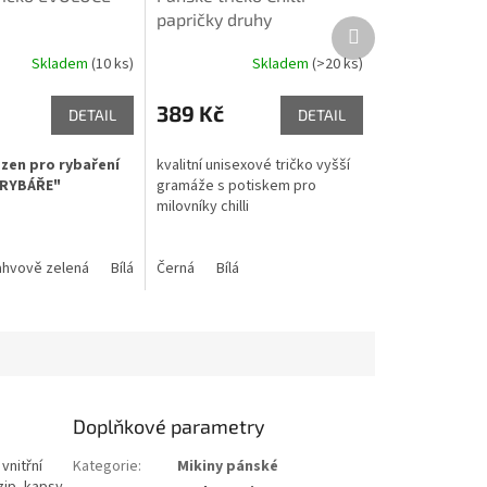
papričky druhy
Další
produkt
Skladem
(10 ks)
Skladem
(>20 ks)
389 Kč
DETAIL
DETAIL
ozen pro rybaření
kvalitní unisexové tričko vyšší
 RYBÁŘE"
gramáže s potiskem pro
milovníky chilli
 červená
ahvově zelená
Písková
Bílá
Šedý melír
Černá
Bílá
Khaki
Doplňkové parametry
vnitřní
Kategorie
:
Mikiny pánské