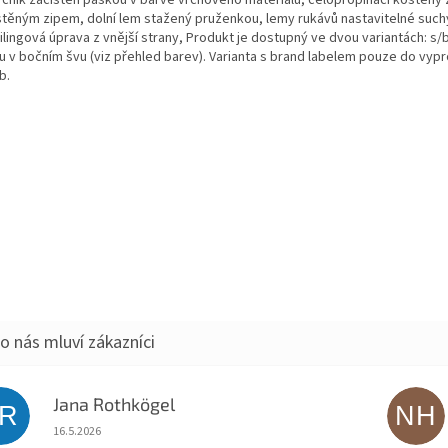
rčník začištěn páskou v barvě vrchového materiálu, celopropínací kostěný 
stěným zipem, dolní lem stažený pruženkou, lemy rukávů nastavitelné suc
ilingová úprava z vnější strany, Produkt je dostupný ve dvou variantách: s
lu v bočním švu (viz přehled barev). Varianta s brand labelem pouze do vyp
b.
Jana Rothkögel
JR
NH
Hodnocení obchodu je 5 z 5 hvězdiček.
16.5.2026