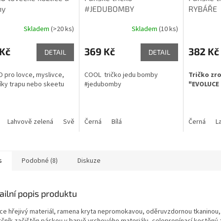
ny
#JEDUBOMBY
RYBÁŘE
Skladem
(>20 ks)
Skladem
(10 ks)
rné
cení
ktu
 Kč
369 Kč
382 Kč
DETAIL
DETAIL
 pro lovce, myslivce,
COOL tričko jedu bomby
Tričko zr
íky trapu nebo skeetu
#jedubomby
"EVOLUCE
ček.
Lahvově zelená
Světle šedý melír
Černá
Bílá
Šedý melír
Khaki
Černá
Marlboro
L
s
Podobné (8)
Diskuze
ailní popis produktu
ce hřejivý materiál, ramena kryta nepromokavou, oděruvzdornou tkaninou, 