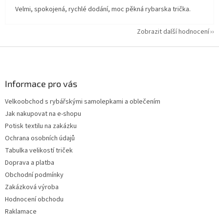
Velmi, spokojená, rychlé dodání, moc pěkná rybarska trička.
Zobrazit další hodnocení
Z
á
p
a
Informace pro vás
t
Velkoobchod s rybářskými samolepkami a oblečením
í
Jak nakupovat na e-shopu
Potisk textilu na zakázku
Ochrana osobních údajů
Tabulka velikostí triček
Doprava a platba
Obchodní podmínky
Zakázková výroba
Hodnocení obchodu
Raklamace