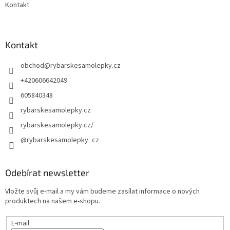
Kontakt
Kontakt
obchod
@
rybarskesamolepky.cz
+420606642049
605840348
rybarskesamolepky.cz
rybarskesamolepky.cz/
@rybarskesamolepky_cz
Odebírat newsletter
Vložte svůj e-mail a my vám budeme zasílat informace o nových
produktech na našem e-shopu.
E-mail