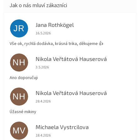
Jana Rothkögel
JR
Hodnocení obchodu je 5 z 5 hvězdiček.
16.5.2026
Vše ok, rychlá dodávka, krásná trika, děkujeme 👍
Nikola Veřtátová Hauserová
NH
Hodnocení obchodu je 5 z 5 hvězdiček.
3.5.2026
Ano doporučuji
Nikola Veřtátová Hauserová
NH
Hodnocení obchodu je 5 z 5 hvězdiček.
28.4.2026
Úžasné mikiny
Michaela Vystrcilova
MV
Hodnocení obchodu je 5 z 5 hvězdiček.
18.4.2026