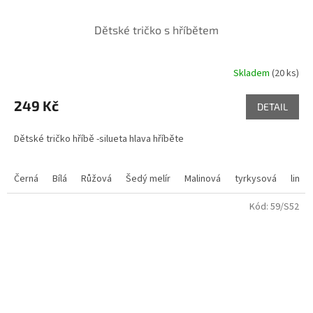
Dětské tričko s hříbětem
Skladem
(20 ks)
249 Kč
DETAIL
Dětské tričko hříbě -silueta hlava hříběte
Černá
Bílá
Růžová
Šedý melír
Malinová
tyrkysová
lime
Kód:
59/S52