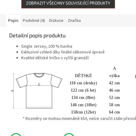
ZOBRAZIT VŠECHNY SOUVISEJÍCÍ PRODUKTY
Popis
Podobné (4)
Diskuze
Značka
Detailní popis produktu
Single Jersey, 100 % bavlna
Exkluzivní vzhled díky finální silikonové úpravě
Kvalitní dětské tričko s vyšší gramáží
A
DĚTSKÉ
výška
110 cm (4roky)
42 cm
122 cm (6 let)
46 cm
134 cm (8let)
52 cm
146 cm (10let)
58 cm
158cm (12let)
64 cm
* Rozměry se mohou minimálně lišit, nelze zaručit stále přesně u