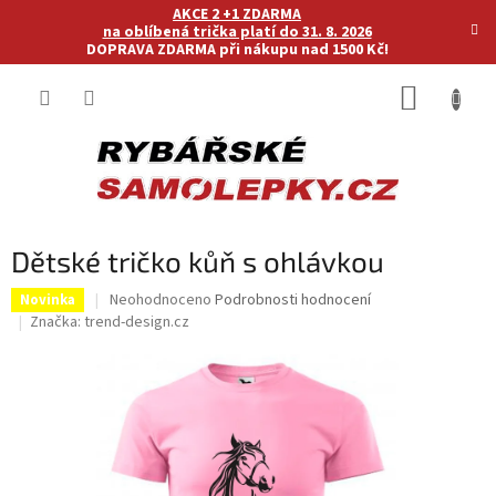
Přejít
AKCE 2 +1 ZDARMA
na
na oblíbená trička platí do 31. 8. 2026
DOPRAVA ZDARMA při nákupu nad 1500 Kč!
obsah
NÁKUP
KOŠÍK
Dětské tričko kůň s ohlávkou
Průměrné
Neohodnoceno
Podrobnosti hodnocení
Novinka
hodnocení
Značka:
trend-design.cz
produktu
je
0,0
z
5
hvězdiček.