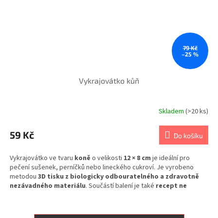
79 Kč
–25 %
Vykrajovátko kůň
Skladem
(>20 ks)
59 Kč
Do košíku
Vykrajovátko ve tvaru
koně
o velikosti
12 × 8 cm
je ideální pro
pečení sušenek, perníčků nebo lineckého cukroví. Je vyrobeno
metodou
3D tisku z biologicky odbouratelného a zdravotně
nezávadného materiálu
. Součástí balení je také
recept ne
perníčky
, které jsou pro vykrajování ideální.