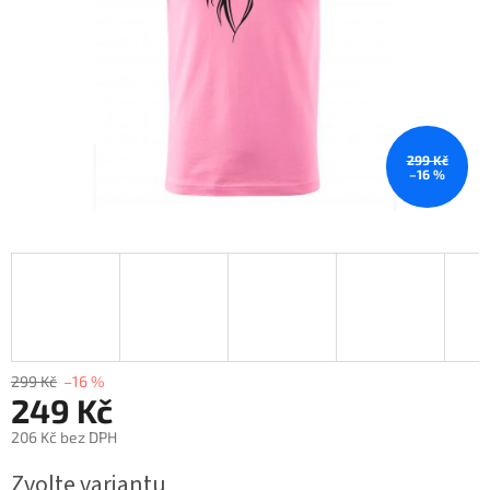
299 Kč
–16 %
299 Kč
–16 %
249 Kč
206 Kč bez DPH
Měrná
Zvolte variantu
cena: