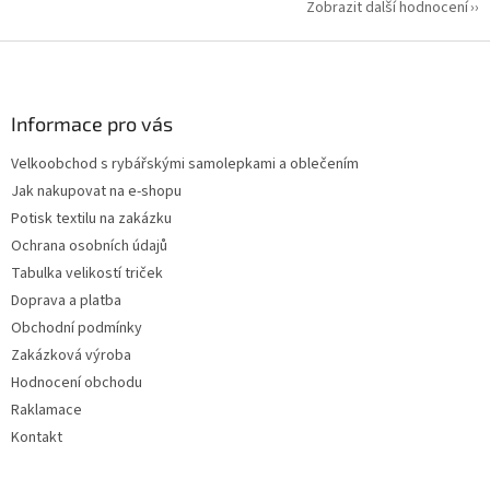
Zobrazit další hodnocení
Z
á
p
a
Informace pro vás
t
Velkoobchod s rybářskými samolepkami a oblečením
í
Jak nakupovat na e-shopu
Potisk textilu na zakázku
Ochrana osobních údajů
Tabulka velikostí triček
Doprava a platba
Obchodní podmínky
Zakázková výroba
Hodnocení obchodu
Raklamace
Kontakt