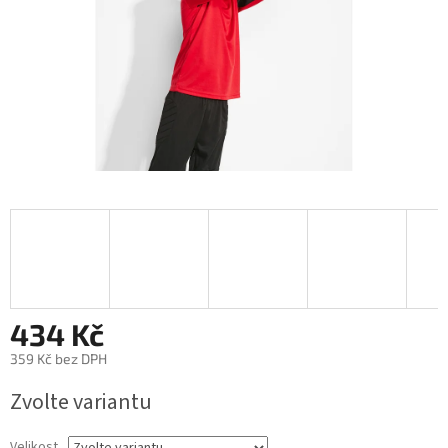
434 Kč
359 Kč bez DPH
Měrná
Zvolte variantu
cena:
Velikost