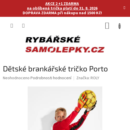
Přejít
AKCE 2 +1 ZDARMA
na
na oblíbená trička platí do 31. 8. 2026
DOPRAVA ZDARMA při nákupu nad 1500 Kč!
obsah
NÁKUP
KOŠÍK
Dětské brankářské tričko Porto
Průměrné
Neohodnoceno
Podrobnosti hodnocení
Značka:
ROLY
hodnocení
produktu
je
0,0
z
5
hvězdiček.