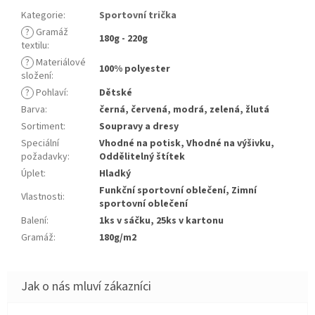
Kategorie
:
Sportovní trička
?
Gramáž
180g - 220g
textilu
:
?
Materiálové
100% polyester
složení
:
?
Pohlaví
:
Dětské
Barva
:
černá, červená, modrá, zelená, žlutá
Sortiment
:
Soupravy a dresy
Speciální
Vhodné na potisk, Vhodné na výšivku,
požadavky
:
Oddělitelný štítek
Úplet
:
Hladký
Funkční sportovní oblečení, Zimní
Vlastnosti
:
sportovní oblečení
Balení
:
1ks v sáčku, 25ks v kartonu
Gramáž
:
180g/m2