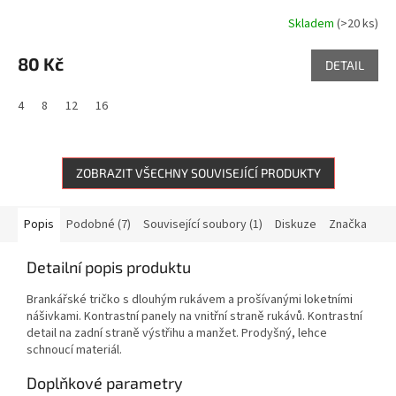
Skladem
(>20 ks)
80 Kč
DETAIL
4
8
12
16
ZOBRAZIT VŠECHNY SOUVISEJÍCÍ PRODUKTY
Popis
Podobné (7)
Související soubory (1)
Diskuze
Značka
Detailní popis produktu
Brankářské tričko s dlouhým rukávem a prošívanými loketními
nášivkami. Kontrastní panely na vnitřní straně rukávů. Kontrastní
detail na zadní straně výstřihu a manžet. Prodyšný, lehce
schnoucí materiál.
Doplňkové parametry