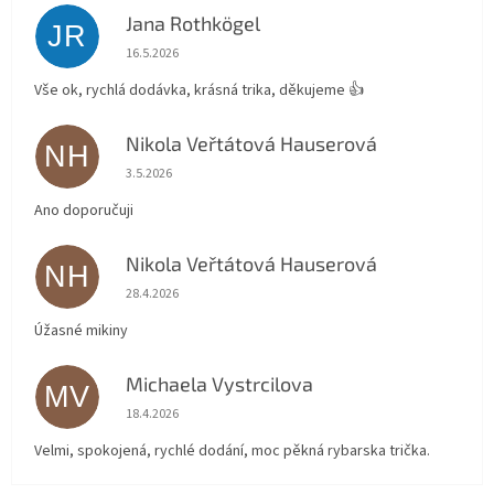
Jana Rothkögel
JR
Hodnocení obchodu je 5 z 5 hvězdiček.
16.5.2026
Vše ok, rychlá dodávka, krásná trika, děkujeme 👍
Nikola Veřtátová Hauserová
NH
Hodnocení obchodu je 5 z 5 hvězdiček.
3.5.2026
Ano doporučuji
Nikola Veřtátová Hauserová
NH
Hodnocení obchodu je 5 z 5 hvězdiček.
28.4.2026
Úžasné mikiny
Michaela Vystrcilova
MV
Hodnocení obchodu je 5 z 5 hvězdiček.
18.4.2026
Velmi, spokojená, rychlé dodání, moc pěkná rybarska trička.