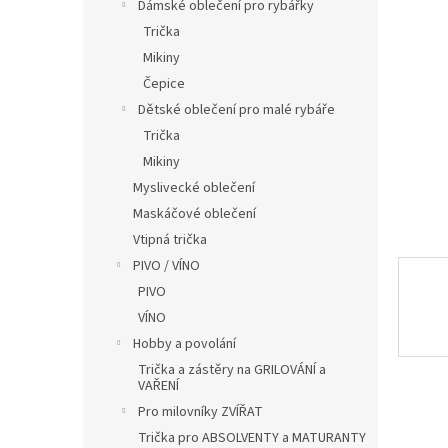
í
Dámské oblečení pro rybářky
p
Trička
a
Mikiny
n
Čepice
e
Dětské oblečení pro malé rybáře
l
Trička
Mikiny
Myslivecké oblečení
Maskáčové oblečení
Vtipná trička
PIVO / VÍNO
PIVO
VÍNO
Hobby a povolání
Trička a zástěry na GRILOVÁNÍ a
VAŘENÍ
Pro milovníky ZVÍŘAT
Trička pro ABSOLVENTY a MATURANTY