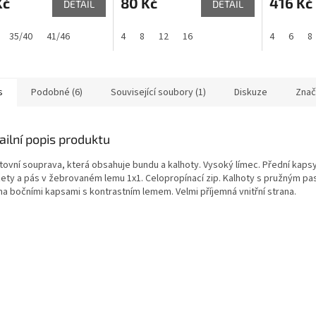
Kč
80 Kč
416 Kč
DETAIL
DETAIL
35/40
41/46
4
8
12
16
4
6
8
s
Podobné (6)
Související soubory (1)
Diskuze
Znač
ailní popis produktu
tovní souprava, která obsahuje bundu a kalhoty. Vysoký límec. Přední kaps
ety a pás v žebrovaném lemu 1x1. Celopropínací zip. Kalhoty s pružným p
a bočními kapsami s kontrastním lemem. Velmi příjemná vnitřní strana.