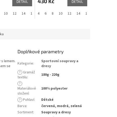
430 Kč
DETAIL
DETAIL
10
12
14
16
4
6
8
10
12
14
16
ka
Doplňkové parametry
y s lemem.
Sportovní soupravy a
Kategorie
:
asem se
dresy
?
Gramáž
180g - 220g
textilu
:
?
Materiálové
100% polyester
složení
:
?
Pohlaví
:
Dětské
Barva
:
červená, modrá, zelená
Sortiment
:
Soupravy a dresy