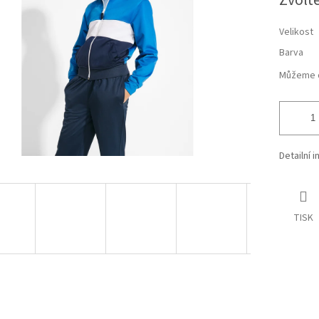
Zvolt
cena:
hvězdiček.
Velikost
Barva
Můžeme d
Detailní 
TISK