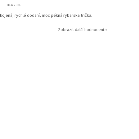
Hodnocení obchodu je 5 z 5 hvězdiček.
18.4.2026
kojená, rychlé dodání, moc pěkná rybarska trička.
Zobrazit další hodnocení