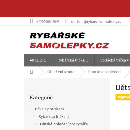
Přejít
na
obsah
+420606642049
obchod@rybarskesamolepky.cz
AKCE 2+1
Rybářská trička ل
Vodácká trička☀
Domů
Oblečení a móda
Sportovní oblečení
P
Dět
o
Přeskočit
s
Kategorie
kategorie
Výprod
t
r
Trička s potiskem
a
Rybářská trička ل
n
Pánské oblečení pro rybáře
n