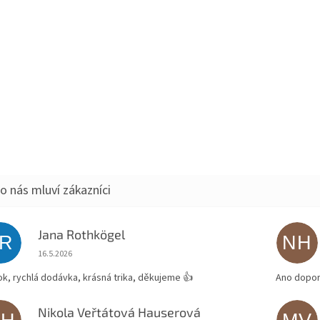
Jana Rothkögel
JR
NH
Hodnocení obchodu je 5 z 5 hvězdiček.
16.5.2026
ok, rychlá dodávka, krásná trika, děkujeme 👍
Ano dopor
Nikola Veřtátová Hauserová