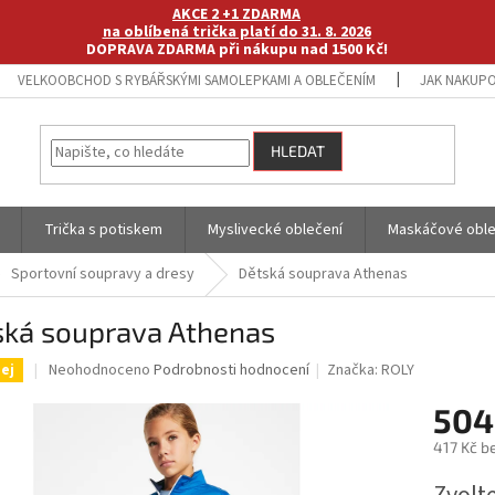
AKCE 2 +1 ZDARMA
na oblíbená trička platí do 31. 8. 2026
DOPRAVA ZDARMA při nákupu nad 1500 Kč!
VELKOOBCHOD S RYBÁŘSKÝMI SAMOLEPKAMI A OBLEČENÍM
JAK NAKUPO
HLEDAT
Trička s potiskem
Myslivecké oblečení
Maskáčové oble
Sportovní soupravy a dresy
Dětská souprava Athenas
ská souprava Athenas
Průměrné
Neohodnoceno
Podrobnosti hodnocení
Značka:
ROLY
ej
hodnocení
produktu
504
je
417 Kč b
0,0
z
Měrná
5