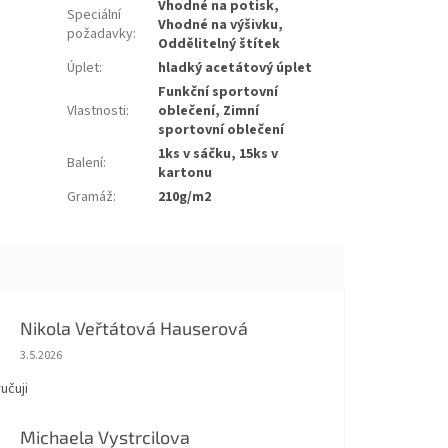
Vhodné na potisk,
Speciální
Vhodné na výšivku,
požadavky
:
Oddělitelný štítek
Úplet
:
hladký acetátový úplet
Funkční sportovní
Vlastnosti
:
oblečení, Zimní
sportovní oblečení
1ks v sáčku, 15ks v
Balení
:
kartonu
Gramáž
:
210g/m2
Nikola Veřtátová Hauserová
Hodnocení obchodu je 5 z 5 hvězdiček.
3.5.2026
učuji
Michaela Vystrcilova