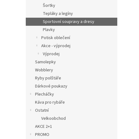
Šortky
Tepláky a legíny
Sportovní soupravy a dresy
Plavky
Potisk oblečení
Akce - výprodej
Výprodej
Samolepky
Wobblery
Ryby polštáře
Dárkové poukazy
Plecháčky
Káva pro rybáře
Ostatní
Velkoobchod
AKCE 2+1
PROMO