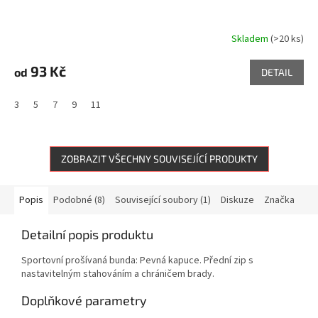
Skladem
(>20 ks)
93 Kč
od
DETAIL
3
5
7
9
11
ZOBRAZIT VŠECHNY SOUVISEJÍCÍ PRODUKTY
Popis
Podobné (8)
Související soubory (1)
Diskuze
Značka
Detailní popis produktu
Sportovní prošívaná bunda: Pevná kapuce. Přední zip s
nastavitelným stahováním a chráničem brady.
Doplňkové parametry