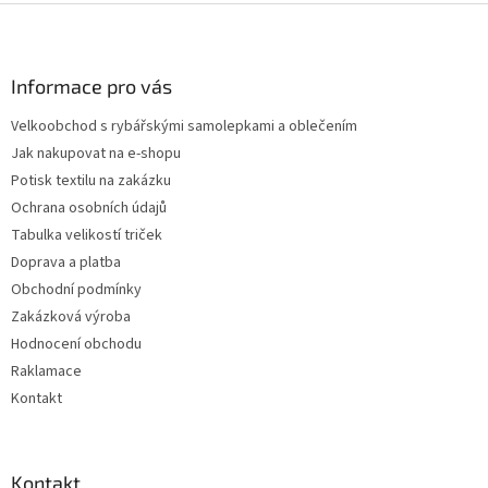
Z
á
p
a
Informace pro vás
t
Velkoobchod s rybářskými samolepkami a oblečením
í
Jak nakupovat na e-shopu
Potisk textilu na zakázku
Ochrana osobních údajů
Tabulka velikostí triček
Doprava a platba
Obchodní podmínky
Zakázková výroba
Hodnocení obchodu
Raklamace
Kontakt
Kontakt