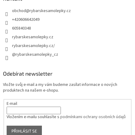
obchod
@
rybarskesamolepky.cz
+420606642049
605840348
rybarskesamolepky.cz
rybarskesamolepky.cz/
@rybarskesamolepky_cz
Odebírat newsletter
Vložte svůj e-mail a my vám budeme zasílat informace o nových
produktech na našem e-shopu.
E-mail
Vložením e-mailu souhlasíte s
podmínkami ochrany osobních údajů
PŘIHLÁSIT SE