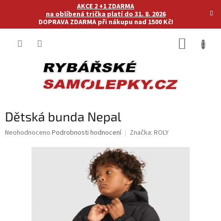
Přejít
AKCE 2 +1 ZDARMA
na
na oblíbená trička platí do 31. 8. 2026
DOPRAVA ZDARMA při nákupu nad 1500 Kč!
obsah
NÁKUP
KOŠÍK
Dětská bunda Nepal
Průměrné
Neohodnoceno
Podrobnosti hodnocení
Značka:
ROLY
hodnocení
produktu
je
0,0
z
5
hvězdiček.