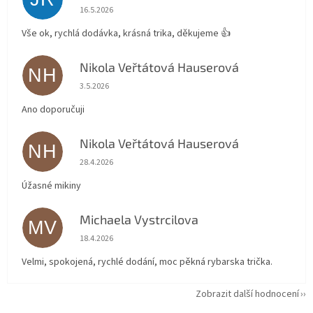
Hodnocení obchodu je 5 z 5 hvězdiček.
16.5.2026
Vše ok, rychlá dodávka, krásná trika, děkujeme 👍
Nikola Veřtátová Hauserová
NH
Hodnocení obchodu je 5 z 5 hvězdiček.
3.5.2026
Ano doporučuji
Nikola Veřtátová Hauserová
NH
Hodnocení obchodu je 5 z 5 hvězdiček.
28.4.2026
Úžasné mikiny
Michaela Vystrcilova
MV
Hodnocení obchodu je 5 z 5 hvězdiček.
18.4.2026
Velmi, spokojená, rychlé dodání, moc pěkná rybarska trička.
Zobrazit další hodnocení