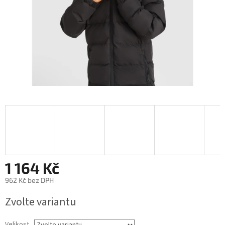
1 164 Kč
962 Kč bez DPH
Měrná
Zvolte variantu
cena:
Velikost