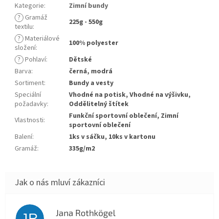
Kategorie
:
Zimní bundy
?
Gramáž
225g - 550g
textilu
:
?
Materiálové
100% polyester
složení
:
?
Pohlaví
:
Dětské
Barva
:
černá, modrá
Sortiment
:
Bundy a vesty
Speciální
Vhodné na potisk, Vhodné na výšivku,
požadavky
:
Oddělitelný štítek
Funkční sportovní oblečení, Zimní
Vlastnosti
:
sportovní oblečení
Balení
:
1ks v sáčku, 10ks v kartonu
Gramáž
:
335g/m2
Jana Rothkögel
JR