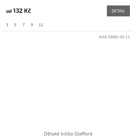
132 Kč
od
DETAIL
3
5
7
9
11
Kód:
E6681-01-11
Dětské tričko Stafford