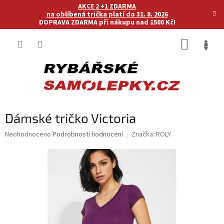
Přejít
AKCE 2 +1 ZDARMA
na
na oblíbená trička platí do 31. 8. 2026
DOPRAVA ZDARMA při nákupu nad 1500 Kč!
obsah
NÁKUP
KOŠÍK
Dámské tričko Victoria
Průměrné
Neohodnoceno
Podrobnosti hodnocení
Značka:
ROLY
hodnocení
produktu
je
0,0
z
5
hvězdiček.