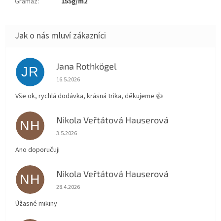
Gramáž
:
155g/m2
Jana Rothkögel
JR
Hodnocení obchodu je 5 z 5 hvězdiček.
16.5.2026
Vše ok, rychlá dodávka, krásná trika, děkujeme 👍
Nikola Veřtátová Hauserová
NH
Hodnocení obchodu je 5 z 5 hvězdiček.
3.5.2026
Ano doporučuji
Nikola Veřtátová Hauserová
NH
Hodnocení obchodu je 5 z 5 hvězdiček.
28.4.2026
Úžasné mikiny