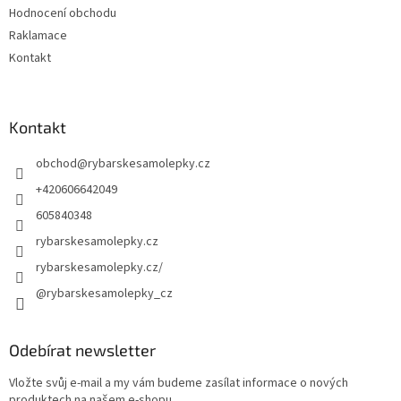
Hodnocení obchodu
Raklamace
Kontakt
Kontakt
obchod
@
rybarskesamolepky.cz
+420606642049
605840348
rybarskesamolepky.cz
rybarskesamolepky.cz/
@rybarskesamolepky_cz
Odebírat newsletter
Vložte svůj e-mail a my vám budeme zasílat informace o nových
produktech na našem e-shopu.