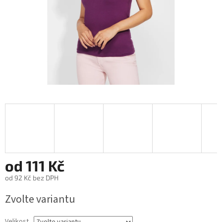
od
111 Kč
od
92 Kč
bez DPH
Měrná
Zvolte variantu
cena:
Velikost