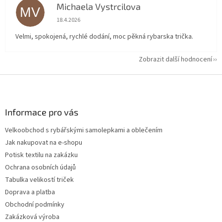
Michaela Vystrcilova
MV
Hodnocení obchodu je 5 z 5 hvězdiček.
18.4.2026
Velmi, spokojená, rychlé dodání, moc pěkná rybarska trička.
Zobrazit další hodnocení
Z
á
p
a
Informace pro vás
t
Velkoobchod s rybářskými samolepkami a oblečením
í
Jak nakupovat na e-shopu
Potisk textilu na zakázku
Ochrana osobních údajů
Tabulka velikostí triček
Doprava a platba
Obchodní podmínky
Zakázková výroba