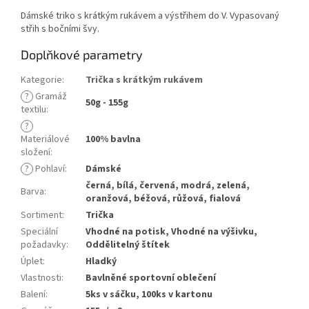
Dámské triko s krátkým rukávem a výstřihem do V. Vypasovaný
střih s bočními švy.
Doplňkové parametry
Kategorie
:
Trička s krátkým rukávem
?
Gramáž
50g - 155g
textilu
:
?
Materiálové
100% bavlna
složení
:
?
Pohlaví
:
Dámské
černá, bílá, červená, modrá, zelená,
Barva
:
oranžová, béžová, růžová, fialová
Sortiment
:
Trička
Speciální
Vhodné na potisk, Vhodné na výšivku,
požadavky
:
Oddělitelný štítek
Úplet
:
Hladký
Vlastnosti
:
Bavlněné sportovní oblečení
Balení
:
5ks v sáčku, 100ks v kartonu