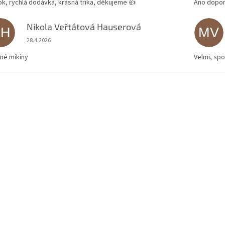
ok, rychlá dodávka, krásná trika, děkujeme 👍
Ano dopor
Nikola Veřtátová Hauserová
NH
MV
Hodnocení obchodu je 5 z 5 hvězdiček.
28.4.2026
né mikiny
Velmi, spo