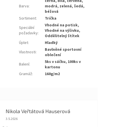
černá, bílá, červená,
Barva
:
modrá, zelená, šedá,
béžová
Sortiment
:
Trička
Vhodné na potisk,
Speciální
Vhodné na výšivku,
požadavky
:
Oddělitelný štítek
Úplet
:
Hladký
Bavlněné sportovní
Vlastnosti
:
oblečení
5ks v sáčku, 100ks v
Balení
:
kartonu
Gramáž
:
160g/m2
Nikola Veřtátová Hauserová
Hodnocení obchodu je 5 z 5 hvězdiček.
3.5.2026