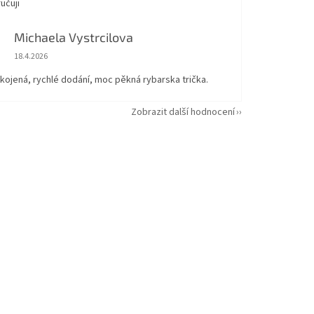
učuji
Michaela Vystrcilova
Hodnocení obchodu je 5 z 5 hvězdiček.
18.4.2026
kojená, rychlé dodání, moc pěkná rybarska trička.
Zobrazit další hodnocení