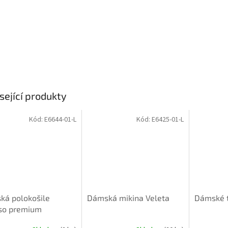
sející produkty
Kód:
E6644-01-L
Kód:
E6425-01-L
ká polokošile
Dámská mikina Veleta
Dámské t
so premium