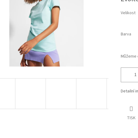
cena:
ek.
Velikost
Barva
Můžeme d
Detailní 
TISK