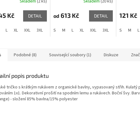
Skladem
(2 ks)
Skladem
(20 ks)
45 Kč
613 Kč
121 Kč
od
DETAIL
DETAIL
L
XL
XXL
3XL
S
M
L
XL
XXL
3XL
S
M
L
s
Podobné (8)
Související soubory (1)
Diskuze
Znač
ailní popis produktu
ké tričko s krátkým rukávem z organické bavlny, vypasovaný střih. Kulatý p
ováním 1x1. Dekorativní prošití na spodním lemu a rukávech. Boční švy. Barv
ange) - složení 85% bavlna/15% polyester