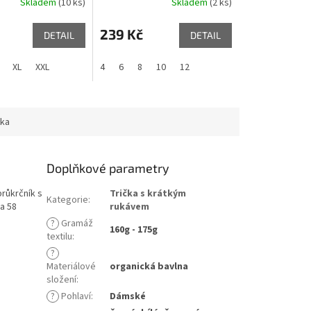
Skladem
(10 ks)
Skladem
(2 ks)
239 Kč
DETAIL
DETAIL
XL
XXL
4
6
8
10
12
ka
Doplňkové parametry
růkrčník s
Trička s krátkým
Kategorie
:
a 58
rukávem
?
Gramáž
160g - 175g
textilu
:
?
Materiálové
organická bavlna
složení
:
?
Pohlaví
:
Dámské