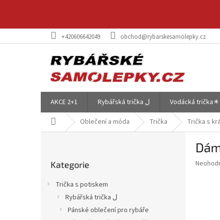
Přejít
na
obsah
+420606642049
obchod@rybarskesamolepky.cz
AKCE 2+1
Rybářská trička ل
Vodácká trička☀
Domů
Oblečení a móda
Trička
Trička s k
P
Dám
o
Přeskočit
s
Průměr
Neohod
Kategorie
kategorie
t
hodnoce
r
produkt
Trička s potiskem
a
je
Rybářská trička ل
0,0
n
z
Pánské oblečení pro rybáře
n
5