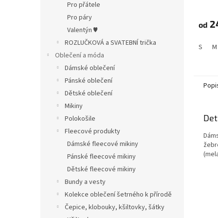
Pro přátele
Pro páry
2
od
Valentýn ♥
ROZLUČKOVÁ a SVATEBNÍ trička
S
M
Oblečení a móda
Dámské oblečení
Pánské oblečení
Popi
Dětské oblečení
Mikiny
Det
Polokošile
Fleecové produkty
Dáms
Dámské fleecové mikiny
žebr
(mel
Pánské fleecové mikiny
Dětské fleecové mikiny
Bundy a vesty
Kolekce oblečení šetrného k přírodě
Čepice, klobouky, kšiltovky, šátky