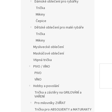
í
Dámské oblečení pro rybářky
hvězdič
p
Trička
a
Mikiny
n
Čepice
e
Dětské oblečení pro malé rybáře
l
Trička
Mikiny
Myslivecké oblečení
Maskáčové oblečení
Vtipná trička
PIVO / VÍNO
PIVO
VÍNO
Hobby a povolání
Trička a zástěry na GRILOVÁNÍ a
VAŘENÍ
Pro milovníky ZVÍŘAT
Trička pro ABSOLVENTY a MATURANTY