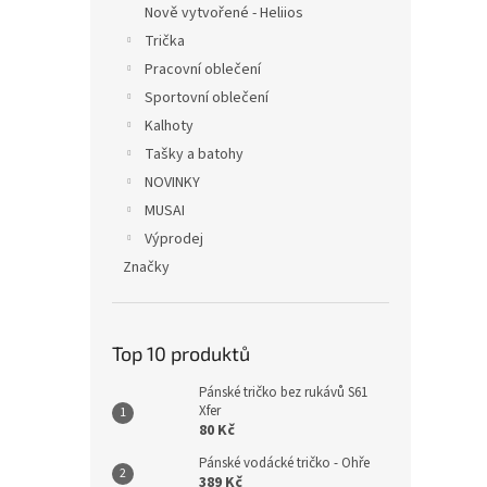
Nově vytvořené - Heliios
Trička
Pracovní oblečení
Sportovní oblečení
Kalhoty
Tašky a batohy
NOVINKY
MUSAI
Výprodej
Značky
Top 10 produktů
Pánské tričko bez rukávů S61
Xfer
80 Kč
Pánské vodácké tričko - Ohře
389 Kč