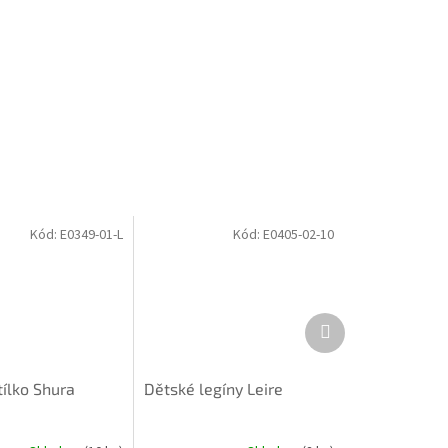
Kód:
E0349-01-L
Kód:
E0405-02-10
Další
produkt
ílko Shura
Dětské legíny Leire