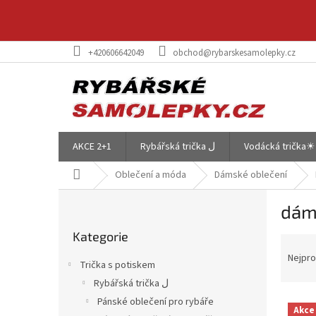
Přejít
na
obsah
+420606642049
obchod@rybarskesamolepky.cz
AKCE 2+1
Rybářská trička ل
Vodácká trička☀
Domů
Oblečení a móda
Dámské oblečení
P
dáms
o
Přeskočit
s
Kategorie
kategorie
Ř
t
a
r
Nejpro
Trička s potiskem
z
a
Rybářská trička ل
e
n
V
n
Pánské oblečení pro rybáře
n
Akce