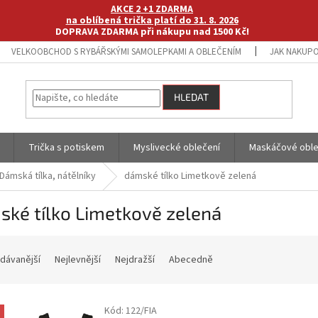
AKCE 2 +1 ZDARMA
na oblíbená trička platí do 31. 8. 2026
DOPRAVA ZDARMA při nákupu nad 1500 Kč!
VELKOOBCHOD S RYBÁŘSKÝMI SAMOLEPKAMI A OBLEČENÍM
JAK NAKUPO
HLEDAT
Trička s potiskem
Myslivecké oblečení
Maskáčové oble
Dámská tílka, nátělníky
dámské tílko Limetkově zelená
ké tílko Limetkově zelená
dávanější
Nejlevnější
Nejdražší
Abecedně
Kód:
122/FIA