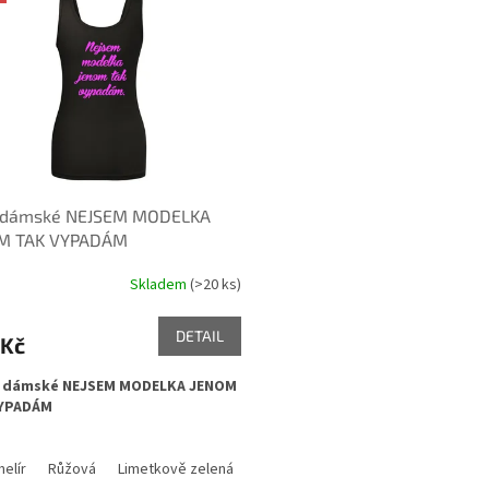
o dámské NEJSEM MODELKA
M TAK VYPADÁM
Skladem
(>20 ks)
DETAIL
 Kč
 dámské NEJSEM MODELKA JENOM
YPADÁM
elír
Růžová
Limetkově zelená
Fialová
Černá
Azurově modrá