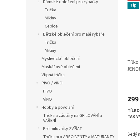
ý
í
í
Dámské oblečení pro rybářky
Tip
p
p
p
Trička
i
r
a
Mikiny
s
o
n
Čepice
p
d
e
Dětské oblečení pro malé rybáře
r
u
l
o
k
Trička
d
t
Mikiny
u
ů
Myslivecké oblečení
Tílk
k
Maskáčové oblečení
JENO
t
Vtipná trička
ů
PIVO / VÍNO
PIVO
299
VÍNO
Hobby a povolání
TÍLKO
Trička a zástěry na GRILOVÁNÍ a
TAK V
VAŘENÍ
Pro milovníky ZVÍŘAT
Šedý m
Trička pro ABSOLVENTY a MATURANTY