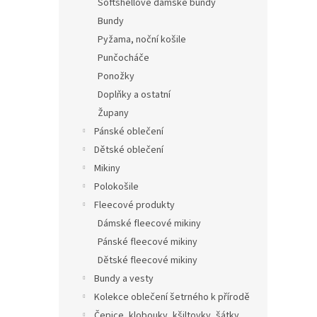
Softshellové dámské bundy
Bundy
Pyžama, noční košile
Punčocháče
Ponožky
Doplňky a ostatní
Župany
Pánské oblečení
Dětské oblečení
Mikiny
Polokošile
Fleecové produkty
Dámské fleecové mikiny
Pánské fleecové mikiny
Dětské fleecové mikiny
Bundy a vesty
Kolekce oblečení šetrného k přírodě
Čepice, klobouky, kšiltovky, šátky