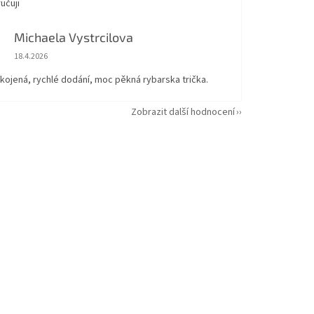
učuji
Michaela Vystrcilova
Hodnocení obchodu je 5 z 5 hvězdiček.
18.4.2026
kojená, rychlé dodání, moc pěkná rybarska trička.
Zobrazit další hodnocení