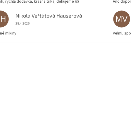
ok, rychlá dodávka, krásná trika, děkujeme 👍
Ano dopor
Nikola Veřtátová Hauserová
NH
MV
Hodnocení obchodu je 5 z 5 hvězdiček.
28.4.2026
né mikiny
Velmi, spo