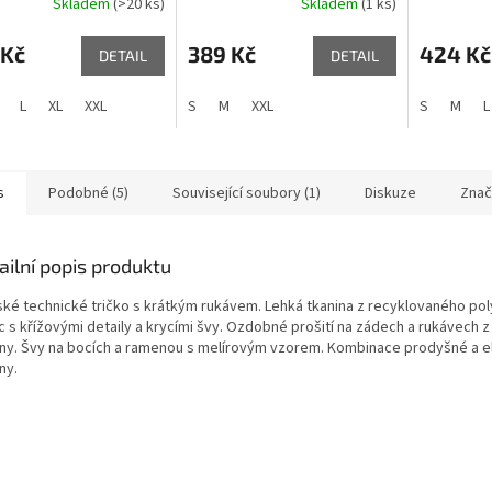
Skladem
(>20 ks)
Skladem
(1 ks)
 Kč
389 Kč
424 Kč
DETAIL
DETAIL
L
XL
XXL
S
M
XXL
S
M
L
s
Podobné (5)
Související soubory (1)
Diskuze
Znač
ailní popis produktu
ké technické tričko s krátkým rukávem. Lehká tkanina z recyklovaného pol
c s křížovými detaily a krycími švy. Ozdobné prošití na zádech a rukávech 
iny. Švy na bocích a ramenou s melírovým vzorem. Kombinace prodyšné a e
ny.