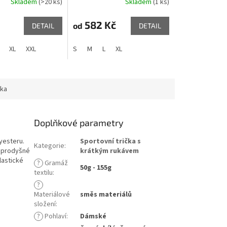
Skladem
(>20 ks)
Skladem
(1 ks)
582 Kč
od
DETAIL
DETAIL
XL
XXL
S
M
L
XL
ka
Doplňkové parametry
yesteru.
Sportovní trička s
Kategorie
:
z prodyšné
krátkým rukávem
lastické
?
Gramáž
50g - 155g
textilu
:
?
Materiálové
směs materiálů
složení
:
?
Pohlaví
:
Dámské