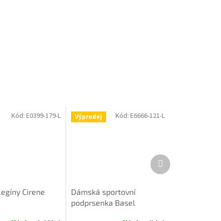
Kód:
E0399-179-L
Kód:
E6666-121-L
Výprodej
Další
produkt
egíny Cirene
Dámská sportovní
podprsenka Basel