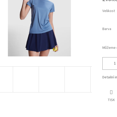
cena:
ek.
Velikost
Barva
Můžeme d
Detailní 
TISK