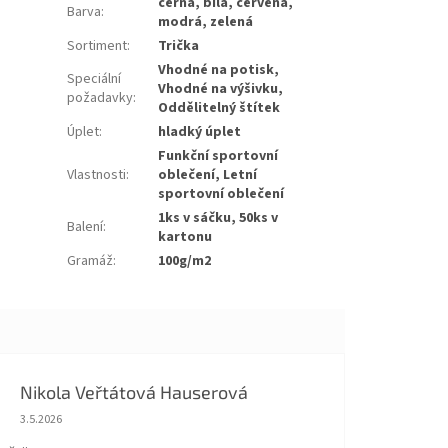
černá, bílá, červená,
Barva
:
modrá, zelená
Sortiment
:
Trička
Vhodné na potisk,
Speciální
Vhodné na výšivku,
požadavky
:
Oddělitelný štítek
Úplet
:
hladký úplet
Funkční sportovní
Vlastnosti
:
oblečení, Letní
sportovní oblečení
1ks v sáčku, 50ks v
Balení
:
kartonu
Gramáž
:
100g/m2
Nikola Veřtátová Hauserová
Hodnocení obchodu je 5 z 5 hvězdiček.
3.5.2026