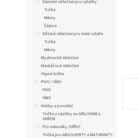
í
Dámské oblečení pro rybářky
hvězdič
p
Trička
a
Mikiny
n
Čepice
e
Dětské oblečení pro malé rybáře
l
Trička
Mikiny
Myslivecké oblečení
Maskáčové oblečení
Vtipná trička
PIVO / VÍNO
PIVO
VÍNO
Hobby a povolání
Trička a zástěry na GRILOVÁNÍ a
VAŘENÍ
Pro milovníky ZVÍŘAT
Trička pro ABSOLVENTY a MATURANTY