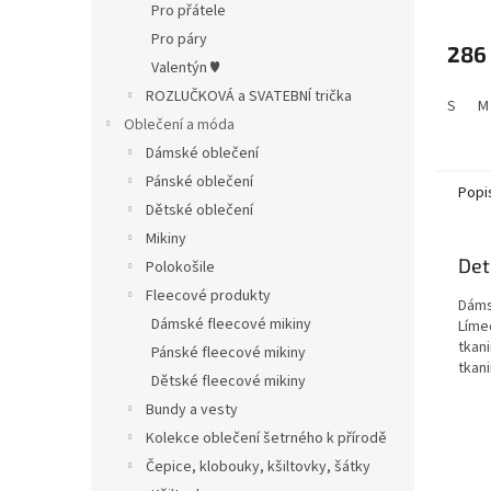
Pro přátele
Pro páry
286
Valentýn ♥
ROZLUČKOVÁ a SVATEBNÍ trička
S
M
Oblečení a móda
Dámské oblečení
Pánské oblečení
Popi
Dětské oblečení
Mikiny
Det
Polokošile
Fleecové produkty
Dáms
Dámské fleecové mikiny
Líme
tkan
Pánské fleecové mikiny
tkani
Dětské fleecové mikiny
Bundy a vesty
Kolekce oblečení šetrného k přírodě
Čepice, klobouky, kšiltovky, šátky