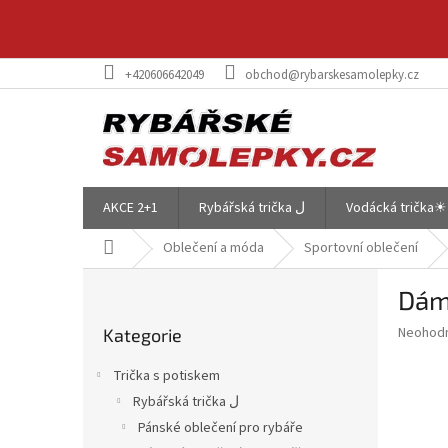
Přejít
na
obsah
+420606642049
obchod@rybarskesamolepky.cz
AKCE 2+1
Rybářská trička ل
Vodácká trička☀
Domů
Oblečení a móda
Sportovní oblečení
P
Dám
o
Přeskočit
s
Průměr
Neohod
Kategorie
kategorie
t
hodnoce
r
produkt
Trička s potiskem
a
je
Rybářská trička ل
0,0
n
z
Pánské oblečení pro rybáře
n
5