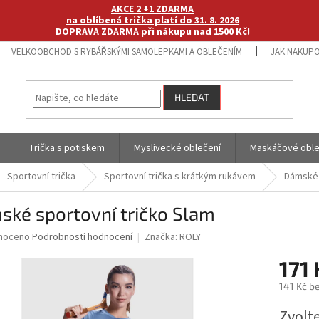
AKCE 2 +1 ZDARMA
na oblíbená trička platí do 31. 8. 2026
DOPRAVA ZDARMA při nákupu nad 1500 Kč!
VELKOOBCHOD S RYBÁŘSKÝMI SAMOLEPKAMI A OBLEČENÍM
JAK NAKUPO
HLEDAT
Trička s potiskem
Myslivecké oblečení
Maskáčové oble
Sportovní trička
Sportovní trička s krátkým rukávem
Dámské 
ské sportovní tričko Slam
né
noceno
Podrobnosti hodnocení
Značka:
ROLY
ní
171 
u
141 Kč b
Měrná
Zvolt