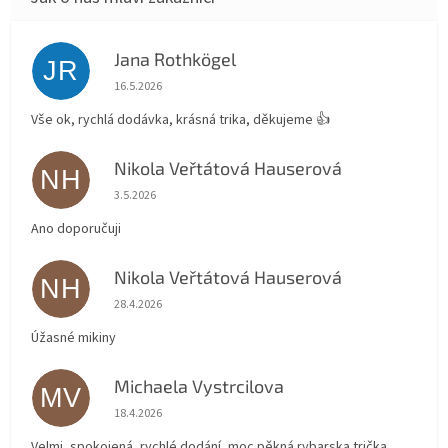
Jana Rothkögel
JR
Hodnocení obchodu je 5 z 5 hvězdiček.
16.5.2026
Vše ok, rychlá dodávka, krásná trika, děkujeme 👍
Nikola Veřtátová Hauserová
NH
Hodnocení obchodu je 5 z 5 hvězdiček.
3.5.2026
Ano doporučuji
Nikola Veřtátová Hauserová
NH
Hodnocení obchodu je 5 z 5 hvězdiček.
28.4.2026
Úžasné mikiny
Michaela Vystrcilova
MV
Hodnocení obchodu je 5 z 5 hvězdiček.
18.4.2026
Velmi, spokojená, rychlé dodání, moc pěkná rybarska trička.