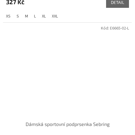
327 Kč
DETAIL
XS
S
M
L
XL
XXL
Kód:
E6665-02-L
Dámská sportovní podprsenka Sebring