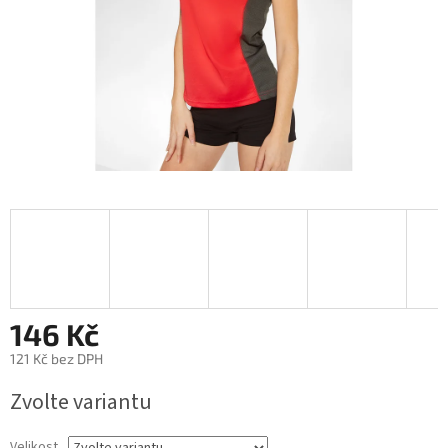
146 Kč
121 Kč bez DPH
Měrná
Zvolte variantu
cena:
Velikost