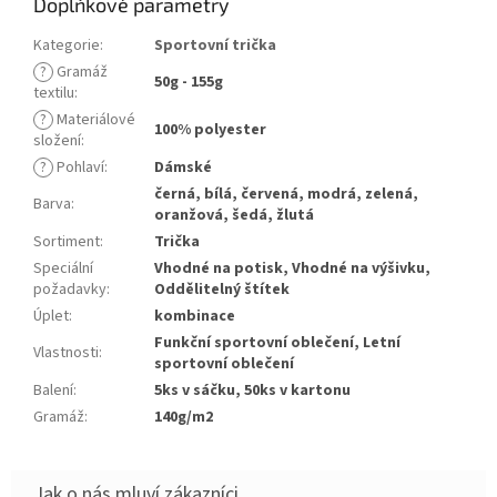
Doplňkové parametry
Kategorie
:
Sportovní trička
?
Gramáž
50g - 155g
textilu
:
?
Materiálové
100% polyester
složení
:
?
Pohlaví
:
Dámské
černá, bílá, červená, modrá, zelená,
Barva
:
oranžová, šedá, žlutá
Sortiment
:
Trička
Speciální
Vhodné na potisk, Vhodné na výšivku,
požadavky
:
Oddělitelný štítek
Úplet
:
kombinace
Funkční sportovní oblečení, Letní
Vlastnosti
:
sportovní oblečení
Balení
:
5ks v sáčku, 50ks v kartonu
Gramáž
:
140g/m2