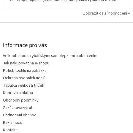
Zobrazit další hodnocení
Z
á
p
a
Informace pro vás
t
Velkoobchod s rybářskými samolepkami a oblečením
í
Jak nakupovat na e-shopu
Potisk textilu na zakázku
Ochrana osobních údajů
Tabulka velikostí triček
Doprava a platba
Obchodní podmínky
Zakázková výroba
Hodnocení obchodu
Raklamace
Kontakt