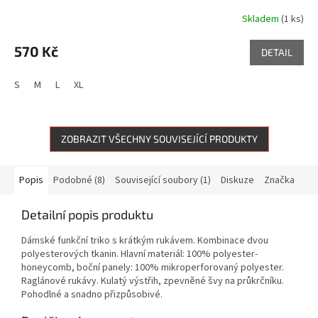
Skladem
(1 ks)
570 Kč
DETAIL
S
M
L
XL
ZOBRAZIT VŠECHNY SOUVISEJÍCÍ PRODUKTY
Popis
Podobné (8)
Související soubory (1)
Diskuze
Značka
Detailní popis produktu
Dámské funkční triko s krátkým rukávem. Kombinace dvou
polyesterových tkanin. Hlavní materiál: 100% polyester-
honeycomb, boční panely: 100% mikroperforovaný polyester.
Raglánové rukávy. Kulatý výstřih, zpevněné švy na průkrčníku.
Pohodlné a snadno přizpůsobivé.