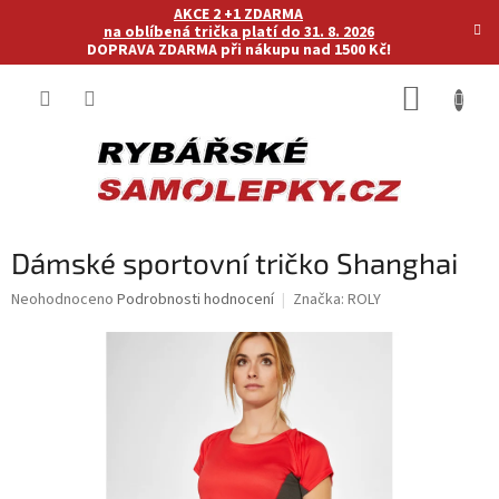
Přejít
AKCE 2 +1 ZDARMA
na
na oblíbená trička platí do 31. 8. 2026
DOPRAVA ZDARMA při nákupu nad 1500 Kč!
obsah
NÁKUP
KOŠÍK
Dámské sportovní tričko Shanghai
Průměrné
Neohodnoceno
Podrobnosti hodnocení
Značka:
ROLY
hodnocení
produktu
je
0,0
z
5
hvězdiček.