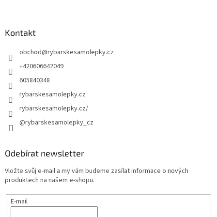
Kontakt
obchod
@
rybarskesamolepky.cz
+420606642049
605840348
rybarskesamolepky.cz
rybarskesamolepky.cz/
@rybarskesamolepky_cz
Odebírat newsletter
Vložte svůj e-mail a my vám budeme zasílat informace o nových
produktech na našem e-shopu.
E-mail