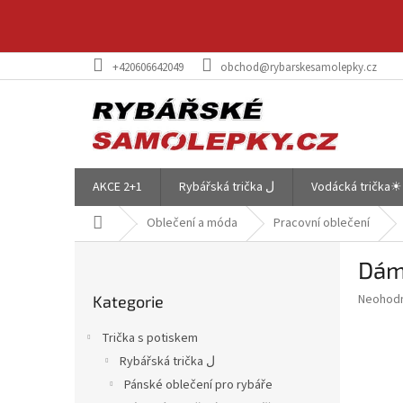
Přejít
na
obsah
+420606642049
obchod@rybarskesamolepky.cz
AKCE 2+1
Rybářská trička ل
Vodácká trička☀
Domů
Oblečení a móda
Pracovní oblečení
P
Dám
o
Přeskočit
s
Průměr
Neohod
Kategorie
kategorie
t
hodnoce
r
produkt
Trička s potiskem
a
je
Rybářská trička ل
0,0
n
z
Pánské oblečení pro rybáře
n
5