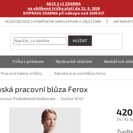
AKCE 2 +1 ZDARMA
na oblíbená trička platí do 31. 8. 2026
DOPRAVA ZDARMA při nákupu nad 1500 Kč!
VELKOOBCHOD S RYBÁŘSKÝMI SAMOLEPKAMI A OBLEČENÍM
JAK NAKUPO
HLEDAT
Trička s potiskem
Myslivecké oblečení
Maskáčové oble
Pracovní haleny a blůzy
Dámská pracovní blůza Ferox
ská pracovní blůza Ferox
né
noceno
Podrobnosti hodnocení
Značka:
ROLY
ní
420
u
347 Kč b
Měrná
Zvolt