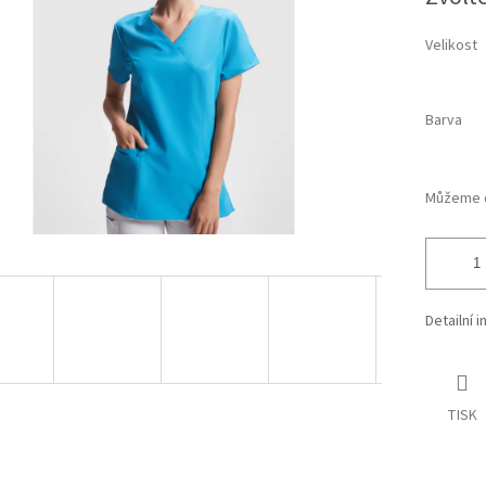
cena:
ek.
Velikost
Barva
Můžeme d
Detailní 
TISK