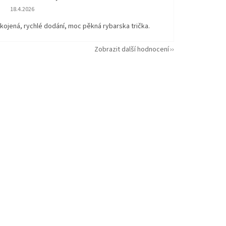
Hodnocení obchodu je 5 z 5 hvězdiček.
18.4.2026
kojená, rychlé dodání, moc pěkná rybarska trička.
Zobrazit další hodnocení