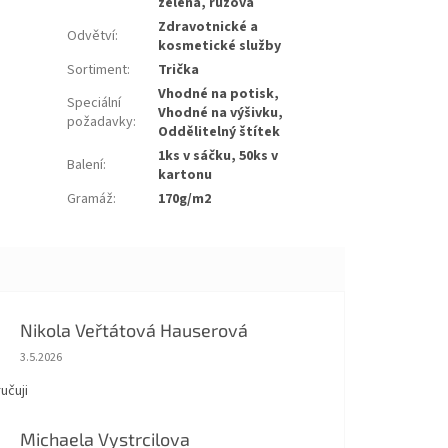
zelená, růžová
Zdravotnické a
Odvětví
:
kosmetické služby
Sortiment
:
Trička
Vhodné na potisk,
Speciální
Vhodné na výšivku,
požadavky
:
Oddělitelný štítek
1ks v sáčku, 50ks v
Balení
:
kartonu
Gramáž
:
170g/m2
Nikola Veřtátová Hauserová
Hodnocení obchodu je 5 z 5 hvězdiček.
3.5.2026
učuji
Michaela Vystrcilova