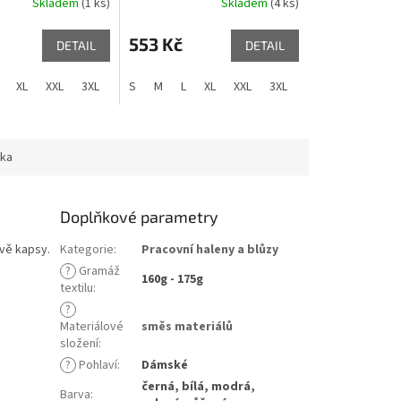
Skladem
(1 ks)
Skladem
(4 ks)
553 Kč
DETAIL
DETAIL
XL
XXL
3XL
S
M
L
XL
XXL
3XL
ka
Doplňkové parametry
vě kapsy.
Kategorie
:
Pracovní haleny a blůzy
?
Gramáž
160g - 175g
textilu
:
?
Materiálové
směs materiálů
složení
:
?
Pohlaví
:
Dámské
černá, bílá, modrá,
Barva
: