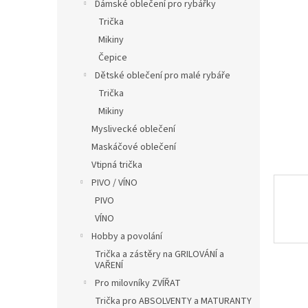
í
Dámské oblečení pro rybářky
hvězdič
p
Trička
a
Mikiny
n
Čepice
e
Dětské oblečení pro malé rybáře
l
Trička
Mikiny
Myslivecké oblečení
Maskáčové oblečení
Vtipná trička
PIVO / VÍNO
PIVO
VÍNO
Hobby a povolání
Trička a zástěry na GRILOVÁNÍ a
VAŘENÍ
Pro milovníky ZVÍŘAT
Trička pro ABSOLVENTY a MATURANTY