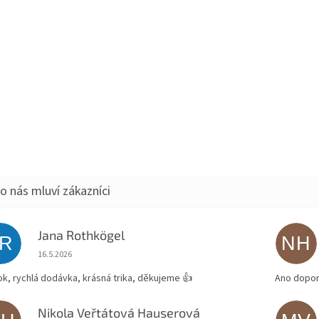
Jana Rothkögel
JR
NH
Hodnocení obchodu je 5 z 5 hvězdiček.
16.5.2026
ok, rychlá dodávka, krásná trika, děkujeme 👍
Ano dopor
Nikola Veřtátová Hauserová