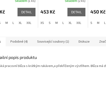
Skladem
(1 ks)
Skladem
(2 ks)
 Kč
453 Kč
450 Kč
DETAIL
DETAIL
S
M
L
XL
XXL
3XL
XS
S
M
L
XL
XXL
3XL
S
M
L
s
Podobné (4)
Související soubory (1)
Diskuze
Znač
ailní popis produktu
ká pracovní blůza s krátkým rukávem,a překříženým výstřihem. Blůza má d