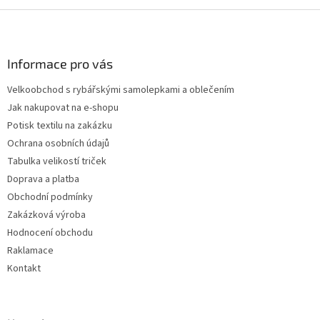
Z
á
p
a
Informace pro vás
t
Velkoobchod s rybářskými samolepkami a oblečením
í
Jak nakupovat na e-shopu
Potisk textilu na zakázku
Ochrana osobních údajů
Tabulka velikostí triček
Doprava a platba
Obchodní podmínky
Zakázková výroba
Hodnocení obchodu
Raklamace
Kontakt