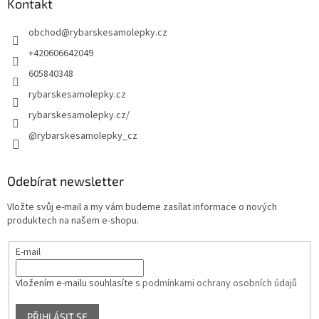
Kontakt
obchod
@
rybarskesamolepky.cz
+420606642049
605840348
rybarskesamolepky.cz
rybarskesamolepky.cz/
@rybarskesamolepky_cz
Odebírat newsletter
Vložte svůj e-mail a my vám budeme zasílat informace o nových
produktech na našem e-shopu.
E-mail
Vložením e-mailu souhlasíte s
podmínkami ochrany osobních údajů
PŘIHLÁSIT SE