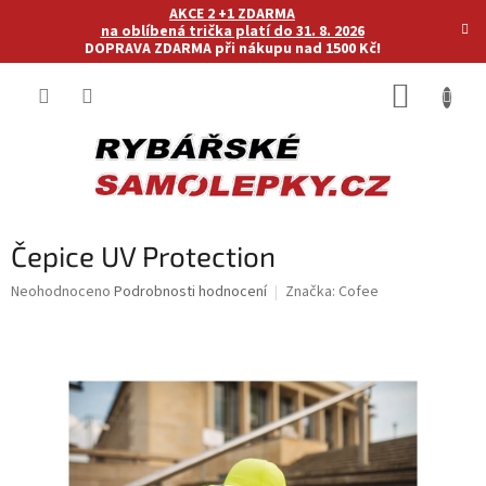
Přejít
AKCE 2 +1 ZDARMA
na
na oblíbená trička platí do 31. 8. 2026
DOPRAVA ZDARMA při nákupu nad 1500 Kč!
obsah
NÁKUP
KOŠÍK
Čepice UV Protection
Průměrné
Neohodnoceno
Podrobnosti hodnocení
Značka:
Cofee
hodnocení
produktu
je
0,0
z
5
hvězdiček.