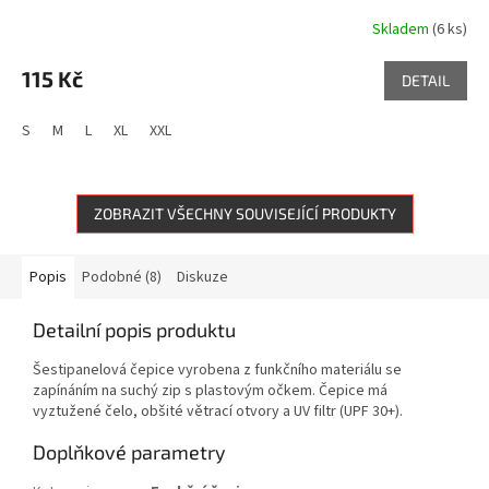
Skladem
(6 ks)
115 Kč
DETAIL
S
M
L
XL
XXL
ZOBRAZIT VŠECHNY SOUVISEJÍCÍ PRODUKTY
Popis
Podobné (8)
Diskuze
Detailní popis produktu
Šestipanelová čepice vyrobena z funkčního materiálu se
zapínáním na suchý zip s plastovým očkem. Čepice má
vyztužené čelo, obšité větrací otvory a UV filtr (UPF 30+).
Doplňkové parametry