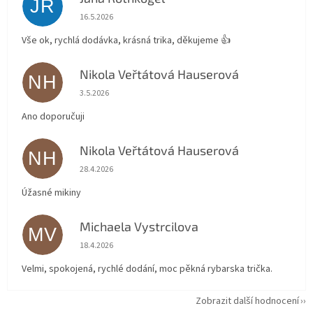
JR
Hodnocení obchodu je 5 z 5 hvězdiček.
16.5.2026
Vše ok, rychlá dodávka, krásná trika, děkujeme 👍
Nikola Veřtátová Hauserová
NH
Hodnocení obchodu je 5 z 5 hvězdiček.
3.5.2026
Ano doporučuji
Nikola Veřtátová Hauserová
NH
Hodnocení obchodu je 5 z 5 hvězdiček.
28.4.2026
Úžasné mikiny
Michaela Vystrcilova
MV
Hodnocení obchodu je 5 z 5 hvězdiček.
18.4.2026
Velmi, spokojená, rychlé dodání, moc pěkná rybarska trička.
Zobrazit další hodnocení