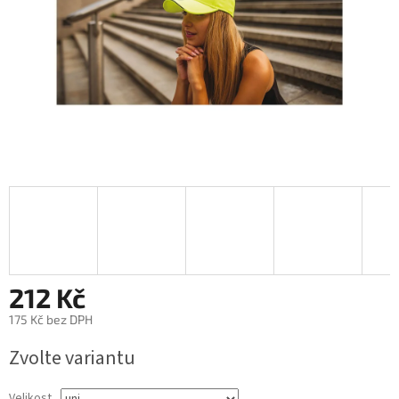
212 Kč
175 Kč bez DPH
Měrná
Zvolte variantu
cena:
Velikost