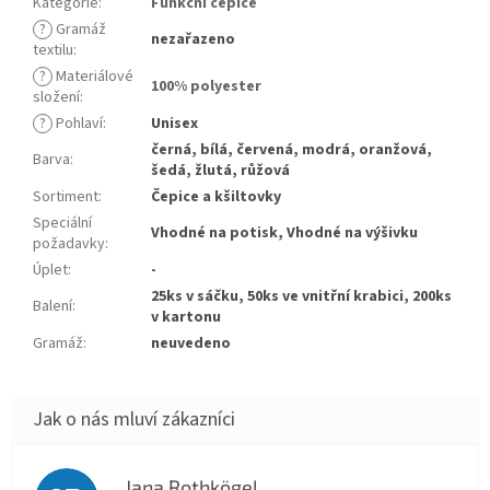
Kategorie
:
Funkční čepice
?
Gramáž
nezařazeno
textilu
:
?
Materiálové
100% polyester
složení
:
?
Pohlaví
:
Unisex
černá, bílá, červená, modrá, oranžová,
Barva
:
šedá, žlutá, růžová
Sortiment
:
Čepice a kšiltovky
Speciální
Vhodné na potisk, Vhodné na výšivku
požadavky
:
Úplet
:
-
25ks v sáčku, 50ks ve vnitřní krabici, 200ks
Balení
:
v kartonu
Gramáž
:
neuvedeno
Jana Rothkögel