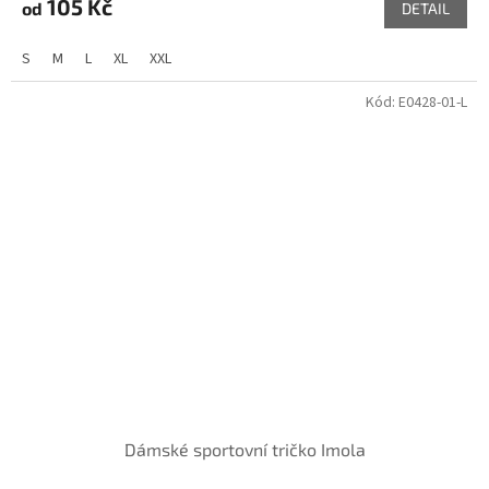
105 Kč
od
DETAIL
S
M
L
XL
XXL
Kód:
E0428-01-L
Dámské sportovní tričko Imola