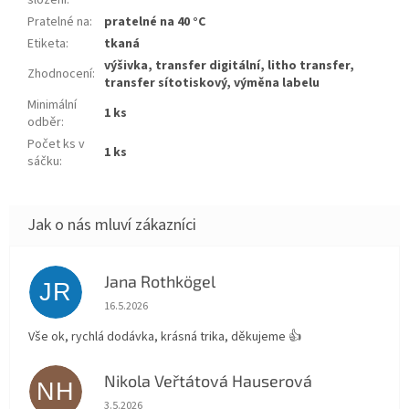
složení
:
Pratelné na
:
pratelné na 40 °C
Etiketa
:
tkaná
výšivka, transfer digitální, litho transfer,
Zhodnocení
:
transfer sítotiskový, výměna labelu
Minimální
1 ks
odběr
:
Počet ks v
1 ks
sáčku
:
Jana Rothkögel
JR
Hodnocení obchodu je 5 z 5 hvězdiček.
16.5.2026
Vše ok, rychlá dodávka, krásná trika, děkujeme 👍
Nikola Veřtátová Hauserová
NH
Hodnocení obchodu je 5 z 5 hvězdiček.
3.5.2026