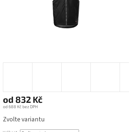
od
832 Kč
od
688 Kč
bez DPH
Měrná
Zvolte variantu
cena: