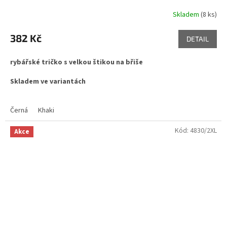
Skladem
(8 ks)
Průměrné
hodnocení
produktu
382 Kč
DETAIL
je
5,0
rybářské tričko s velkou štikou na břiše
z
5
Skladem ve variantách
hvězdiček.
Černá
Khaki
Kód:
4830/2XL
Akce