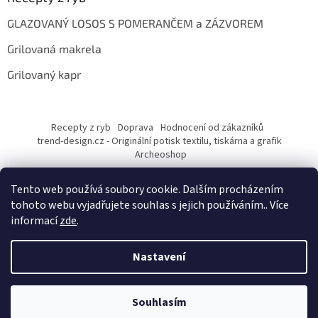
GLAZOVANÝ LOSOS S POMERANČEM a ZÁZVOREM
Grilovaná makrela
Grilovaný kapr
Recepty z ryb
Doprava
Hodnocení od zákazníků
trend-design.cz - Originální potisk textilu, tiskárna a grafik
Archeoshop
Tento web používá soubory cookie. Dalším procházením
tohoto webu vyjadřujete souhlas s jejich používáním.. Více
informací
zde
.
Nastavení
Vytvořil Shoptet
Souhlasím
Copyright 2026
rybarskesamolepky.cz
. Všechna práva vyhrazena.