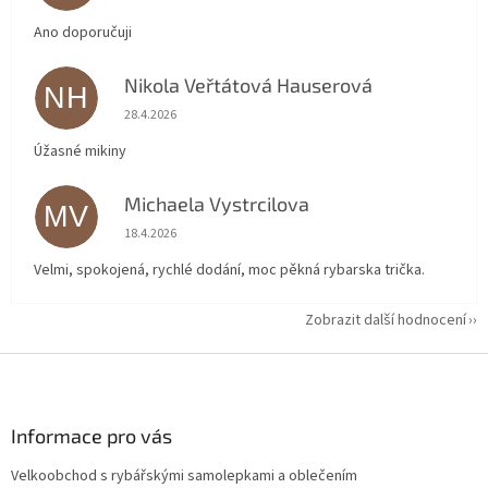
Ano doporučuji
Nikola Veřtátová Hauserová
NH
Hodnocení obchodu je 5 z 5 hvězdiček.
28.4.2026
Úžasné mikiny
Michaela Vystrcilova
MV
Hodnocení obchodu je 5 z 5 hvězdiček.
18.4.2026
Velmi, spokojená, rychlé dodání, moc pěkná rybarska trička.
Zobrazit další hodnocení
Z
á
p
a
Informace pro vás
t
Velkoobchod s rybářskými samolepkami a oblečením
í