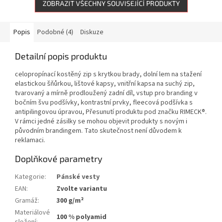
ZOBRAZIT VŠECHNY SOUVISEJÍCÍ PRODUKTY
Popis
Podobné (4)
Diskuze
Detailní popis produktu
celopropínací kostěný zip s krytkou brady, dolní lem na stažení
elastickou šňůrkou, lištové kapsy, vnitřní kapsa na suchý zip,
tvarovaný a mírně prodloužený zadní díl, vstup pro branding v
bočním švu podšívky, kontrastní prvky, fleecová podšívka s
antipilingovou úpravou, Přesunutí produktu pod značku RIMECK®.
V rámci jedné zásilky se mohou objevit produkty s novým i
původním brandingem. Tato skutečnost není důvodem k
reklamaci.
Doplňkové parametry
Kategorie
:
Pánské vesty
EAN
:
Zvolte variantu
Gramáž
:
300 g/m²
Materiálové
100 % polyamid