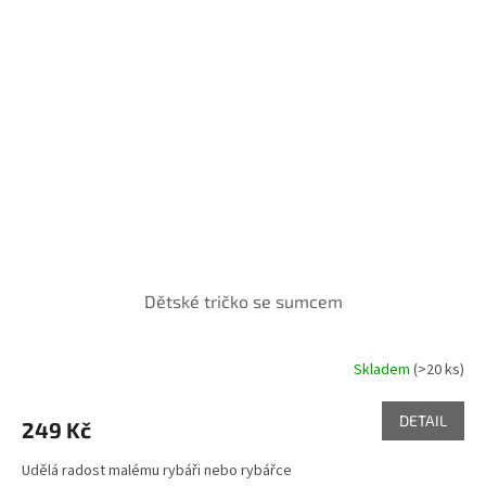
Dětské tričko se sumcem
Skladem
(>20 ks)
Průměrné
hodnocení
produktu
DETAIL
249 Kč
je
5,0
Udělá radost malému rybáři nebo rybářce
z