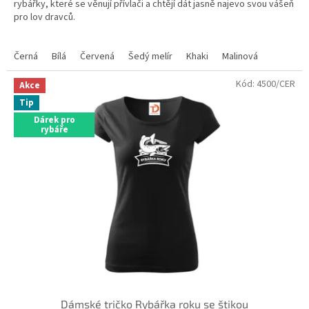
rybářky, které se věnují přívlači a chtějí dát jasně najevo svou vášeň
pro lov dravců.
Skladem ve variantách
Černá
Bílá
Červená
Šedý melír
Khaki
Malinová
Kód:
4500/CER
Akce
Tip
Dárek pro
rybáře
Dámské tričko Rybářka roku se štikou