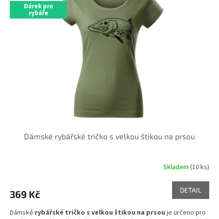
Dárek pro
i
rybáře
s
p
r
o
d
u
k
t
ů
Dámské rybářské tričko s velkou štikou na prsou
Skladem
(10 ks)
DETAIL
369 Kč
Dámské
rybářské tričko s velkou štikou na prsou
je určeno pro