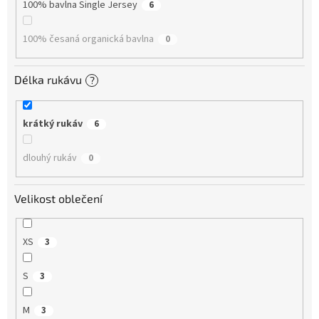
100% bavlna Single Jersey
6
100% česaná organická bavlna
0
Délka rukávu
?
krátký rukáv
6
dlouhý rukáv
0
Velikost oblečení
XS
3
S
3
M
3