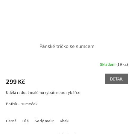
Pánské tričko se sumcem
Skladem
(19 ks)
DETAIL
299 Kč
Udělá radost malému rybáři nebo rybářce
Potisk - sumeček
Černá
Bílá
Šedý melír
Khaki