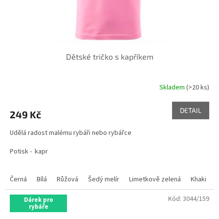
Dětské tričko s kapříkem
Skladem
(>20 ks)
DETAIL
249 Kč
Udělá radost malému rybáři nebo rybářce
Potisk - kapr
Černá
Bílá
Růžová
Šedý melír
Limetkově zelená
Khaki
Kód:
3044/159
Dárek pro
rybáře