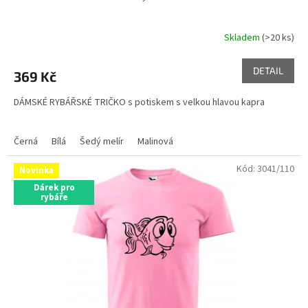
Skladem
(>20 ks)
DETAIL
369 Kč
DÁMSKÉ RYBÁŘSKÉ TRIČKO s potiskem s velkou hlavou kapra
Černá
Bílá
Šedý melír
Malinová
Kód:
3041/110
Novinka
Dárek pro
rybáře