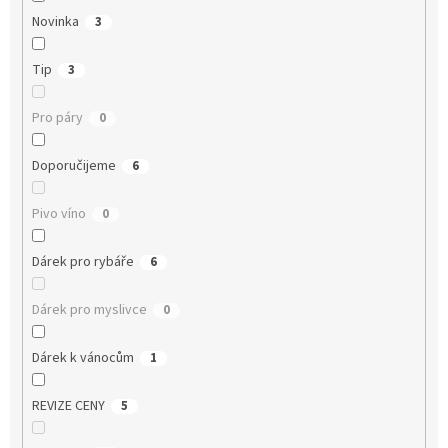
Novinka
3
Tip
3
Pro páry
0
Doporučijeme
6
Pivo víno
0
Dárek pro rybáře
6
Dárek pro myslivce
0
Dárek k vánocům
1
REVIZE CENY
5