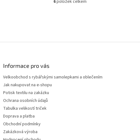
6
položek celkem
O
v
l
á
d
a
c
Z
í
p
á
r
p
v
a
Informace pro vás
k
t
y
Velkoobchod s rybářskými samolepkami a oblečením
í
v
Jak nakupovat na e-shopu
ý
p
Potisk textilu na zakázku
i
Ochrana osobních údajů
s
Tabulka velikostí triček
u
Doprava a platba
Obchodní podmínky
Zakázková výroba
Hodnocení obchodu