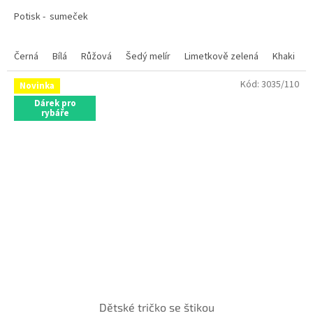
5
Potisk - sumeček
hvězdiček.
Černá
Bílá
Růžová
Šedý melír
Limetkově zelená
Khaki
Kód:
3035/110
Novinka
Dárek pro
rybáře
Dětské tričko se štikou