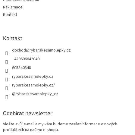
Raklamace
Kontakt
Kontakt
obchod
@
rybarskesamolepky.cz
+420606642049
605840348
rybarskesamolepky.cz
rybarskesamolepky.cz/
@rybarskesamolepky_cz
Odebírat newsletter
Vložte svůj e-mail a my vám budeme zasílat informace o nových
produktech na našem e-shopu.