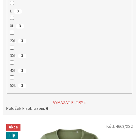
L
3
XL
3
2XL
3
3XL
3
4XL
1
5XL
1
VYMAZAT FILTRY
Položek k zobrazení:
6
V
Kód:
4668/XS2
Akce
ý
Tip
p