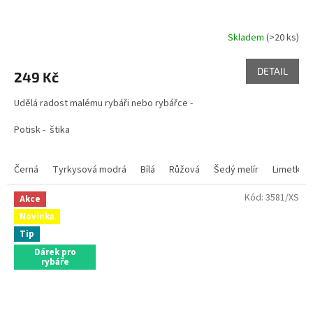
Skladem
(>20 ks)
DETAIL
249 Kč
Udělá radost malému rybáři nebo rybářce -
Potisk - štika
Černá
Tyrkysová modrá
Bílá
Růžová
Šedý melír
Limetkov
Kód:
3581/XS
Akce
Novinka
Tip
Dárek pro
rybáře