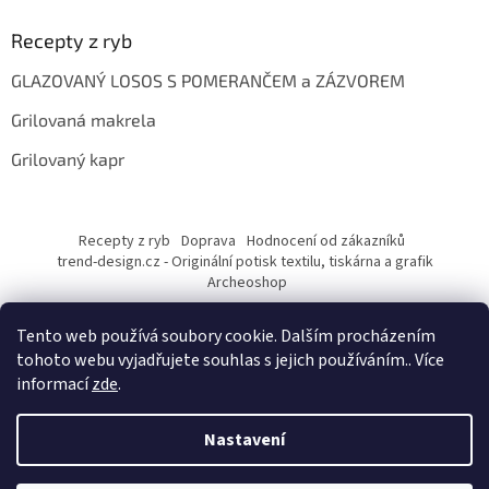
Recepty z ryb
GLAZOVANÝ LOSOS S POMERANČEM a ZÁZVOREM
Grilovaná makrela
Grilovaný kapr
Recepty z ryb
Doprava
Hodnocení od zákazníků
trend-design.cz - Originální potisk textilu, tiskárna a grafik
Archeoshop
Tento web používá soubory cookie. Dalším procházením
tohoto webu vyjadřujete souhlas s jejich používáním.. Více
informací
zde
.
Nastavení
Vytvořil Shoptet