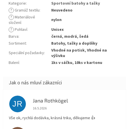
Kategorie
:
Sportovní batohy a tašky
?
Gramáž textilu
:
Neuvedeno
?
Materiálové
nylon
složení
:
?
Pohlaví
:
Unisex
Barva
:
černá, modrá, šedá
Sortiment
:
Batohy, tašky a doplňky
Vhodné na potisk, Vhodné na
Speciální požadavky
:
výšivku
Balení
:
1ks v sáčku, 10ks v kartonu
Jana Rothkögel
JR
Hodnocení obchodu je 5 z 5 hvězdiček.
16.5.2026
Vše ok, rychlá dodávka, krásná trika, děkujeme 👍