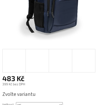
483 Kč
399 Kč bez DPH
Měrná
Zvolte variantu
cena:
Velikost