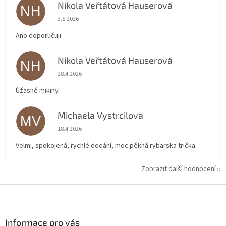
Nikola Veřtátová Hauserová
NH
Hodnocení obchodu je 5 z 5 hvězdiček.
3.5.2026
Ano doporučuji
Nikola Veřtátová Hauserová
NH
Hodnocení obchodu je 5 z 5 hvězdiček.
28.4.2026
Úžasné mikiny
Michaela Vystrcilova
MV
Hodnocení obchodu je 5 z 5 hvězdiček.
18.4.2026
Velmi, spokojená, rychlé dodání, moc pěkná rybarska trička.
Zobrazit další hodnocení
Z
á
p
a
Informace pro vás