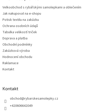
t
Velkoobchod s rybářskými samolepkami a oblečením
í
Jak nakupovat na e-shopu
Potisk textilu na zakázku
Ochrana osobních údajů
Tabulka velikostí triček
Doprava a platba
Obchodní podmínky
Zakázková výroba
Hodnocení obchodu
Raklamace
Kontakt
Kontakt
obchod
@
rybarskesamolepky.cz
+420606642049